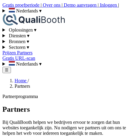
Gratis proefperiode
|
Over ons
|
Demo aanvragen
|
Inloggen
|
Nederlands
▾
Oplossingen
▾
Diensten
▾
Bronnen
▾
Sectoren
▾
Prijzen
Partners
Gratis URL-scan
Nederlands
▾
☰
Home
/
Partners
Partnerprogramma
Partners
Bij QualiBooth helpen we bedrijven ervoor te zorgen dat hun
websites toegankelijk zijn. Nu nodigen we partners uit om ons te
helpen het web voor iedereen toegankelijk te maken.