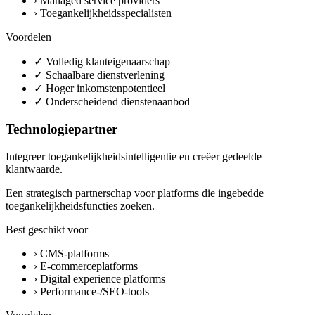
›
Managed service providers
›
Toegankelijkheidsspecialisten
Voordelen
✓
Volledig klanteigenaarschap
✓
Schaalbare dienstverlening
✓
Hoger inkomstenpotentieel
✓
Onderscheidend dienstenaanbod
Technologiepartner
Integreer toegankelijkheidsintelligentie en creëer gedeelde
klantwaarde.
Een strategisch partnerschap voor platforms die ingebedde
toegankelijkheidsfuncties zoeken.
Best geschikt voor
›
CMS-platforms
›
E-commerceplatforms
›
Digital experience platforms
›
Performance-/SEO-tools