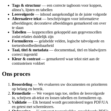
Tags & structuur
— een correcte tagboom voor koppen,
alinea’s, lijsten en tabellen
Leesvolgorde
— inhoud aangekondigd in de juiste volgorde
Alternatieve tekst
— beschrijvingen voor informatieve
afbeeldingen; decoratieve afbeeldingen gemarkeerd om over
te slaan
Tabellen
— koppencellen gekoppeld aan gegevenscellen
zodat relaties duidelijk zijn
Formulieren
— gelabelde velden, logische tabvolgorde en
toetsenbordbedienbaarheid
Taal, titel & metadata
— documenttaal, titel en bladwijzers
correct ingesteld
Kleur & contrast
— gemarkeerd waar tekst niet aan de
contrasteisen voldoet
Ons proces
Beoordeling
— We evalueren uw documenten en prioriteren
op belang en bereik.
Remediatie
— We voegen tags toe, stellen de leesvolgorde
in, schrijven alt-tekst en lossen tabellen en formulieren op.
Validatie
— Elk bestand wordt gecontroleerd tegen PDF/UA
en getest met schermlezers.