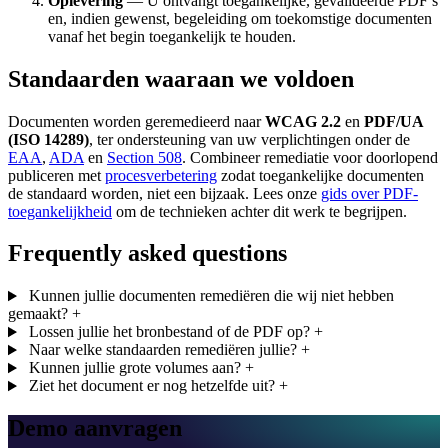
Oplevering
— U ontvangt toegankelijke, gevalideerde PDF’s
en, indien gewenst, begeleiding om toekomstige documenten
vanaf het begin toegankelijk te houden.
Standaarden waaraan we voldoen
Documenten worden geremedieerd naar
WCAG 2.2
en
PDF/UA
(ISO 14289)
, ter ondersteuning van uw verplichtingen onder de
EAA
,
ADA
en
Section 508
. Combineer remediatie voor doorlopend
publiceren met
procesverbetering
zodat toegankelijke documenten
de standaard worden, niet een bijzaak. Lees onze
gids over PDF-
toegankelijkheid
om de technieken achter dit werk te begrijpen.
Frequently asked questions
Kunnen jullie documenten remediëren die wij niet hebben
gemaakt?
+
Lossen jullie het bronbestand of de PDF op?
+
Naar welke standaarden remediëren jullie?
+
Kunnen jullie grote volumes aan?
+
Ziet het document er nog hetzelfde uit?
+
Demo aanvragen