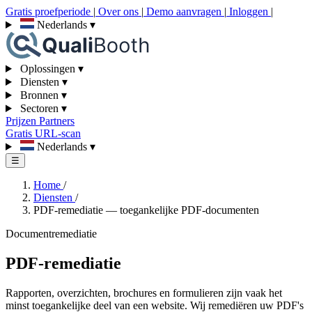
Gratis proefperiode
|
Over ons
|
Demo aanvragen
|
Inloggen
|
Nederlands
▾
Oplossingen
▾
Diensten
▾
Bronnen
▾
Sectoren
▾
Prijzen
Partners
Gratis URL-scan
Nederlands
▾
☰
Home
/
Diensten
/
PDF-remediatie — toegankelijke PDF-documenten
Documentremediatie
PDF-remediatie
Rapporten, overzichten, brochures en formulieren zijn vaak het
minst toegankelijke deel van een website. Wij remediëren uw PDF's