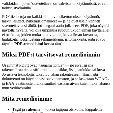
validoidaan, joten 'saavutettava' on vahvistettu käytännössä, ei vain
tarkistustyökalulla.
PDF-tiedostoja on kaikkialla — vuosikertomukset, käytännöt,
laskut, esitteet, hakemuslomakkeet — ja ne ovat usein vähiten
saavutettavaa sisältöä, jota organisaatio julkaisee. PDF, joka näyttää
näytöllä hyvältä, voi olla umpikuja ruudunlukuohjelman käyttäjälle:
ei otsikoita, joiden mukaan navigoida, kuvia ilman kuvausta,
taulukoita, jotka luetaan sekamelskana, ja lomakkeita, joita ei voi
täyttää.
PDF-remediointi
korjaa tämän.
Miksi PDF:t tarvitsevat remedioinnin
Useimmat PDF:t ovat “tagaamattomia” — ne eivät sisällä
rakenteellista tietoa siitä, mikä on otsikko, lista, taulukko tai kuva.
Avustava teknologia tukeutuu tähän rakenteeseen. Ilman sitä
dokumentti on käytännössä saavuttamaton, ja se lasketaan WCAG-
ja EAA-vaatimustenmukaisuuttasi vastaan aivan kuten mikä tahansa
muu verkkosisältö.
Mitä remedioimme
Tagit ja rakenne
— oikea tagipuu otsikoille, kappaleille,