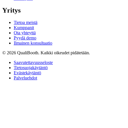
Yritys
Tietoa meistä
Kumppanit
Ota yhteyttä
Pyydä demo
Ilmainen konsultaatio
© 2026 QualiBooth. Kaikki oikeudet pidätetään.
Saavutettavuusseloste
Tietosuojakäytäntö
Evästekäytäntö
Palveluehdot