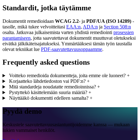
Standardit, jotka täytämme
Dokumentit remedioidaan
WCAG 2.2
- ja
PDF/UA (ISO 14289)
-
tasolle, mikä tukee velvoitteitasi
EAA:n
,
ADA:n
ja
Section 508:n
osalta. Jatkuvaa julkaisemista varten yhdistä remediointi
prosessien
parantamiseen
, jotta saavutettavat dokumentit muuttuvat oletukseksi
eivätkä jälkikäteisajatukseksi. Ymmärtääksesi tämän työn taustalla
olevat tekniikat lue
PDF-saavutettavuusoppaamme
.
Frequently asked questions
Voitteko remedioida dokumentteja, joita emme ole luoneet?
+
Korjaatteko lähdetiedoston vai PDF:n?
+
Mitä standardeja noudatatte remedioinnissa?
+
Pystyttekö käsittelemään suuria määriä?
+
Näyttääkö dokumentti edelleen samalta?
+
Pyydä demo
Keskustele saavutettavuusasiantuntijoidemme kanssa — mukaan
lukien vammaiset henkilöt.