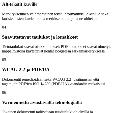
Alt-tekstit kuville
Merkityksellinen vaihtoehtoinen teksti informatiivisille kuville sekä
koristeellisten kuvien oikea merkitseminen, jotta ne ohitetaan.
04
Saavutettavat taulukot ja lomakkeet
Tietotaulukot saavat otsikkoliitokset; PDF-lomakkeet saavat nimetyt,
näppäimistöllä käytettävät kentät loogisessa sarkainjärjestyksessä.
05
WCAG 2.2 ja PDF/UA
Dokumentit remedioidaan sekä WCAG 2.2 -vaatimusten että
tagattujen PDF:ien ISO 14289 (PDF/UA) -standardin mukaisiksi.
06
Varmennettu avustavalla teknologialla
Jokainen dokumentti tarkistetaan ruudunlukuohjelmilla ja