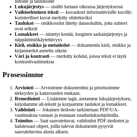
listoille ja taulukoille
Lukujärjestys
— sisältö luetaan oikeassa järjestyksessä
Vaihtoehtoinen teksti
— kuvaukset informatiivisille kuville;
koristeelliset kuvat merkitty ohitettaviksi
Taulukot
— otsikkosolut liitetty datasoluihin, jotta suhteet
ovat selkeät
Lomakkeet
— nimetyt kentät, looginen sarkainjärjestys ja
näppäimistökäytettävyys
Kieli, otsikko ja metatiedot
— dokumentin kieli, otsikko ja
kirjanmerkit asetettu oikein
Väri ja kontrasti
— merkitty kohdat, joissa teksti ei täytä
kontrastivaatimuksia
Prosessimme
Arviointi
— Arvioimme dokumenttisi ja priorisoimme
tärkeyden ja kattavuuden mukaan.
Remediointi
— Lisäämme tagit, asetamme lukujärjestyksen,
kirjoitamme alt-tekstit ja korjaamme taulukot ja lomakkeet.
Validointi
— Jokainen tiedosto tarkistetaan PDF/UA-
vaatimuksia vastaan ja testataan ruudunlukuohjelmilla.
Toimitus
— Saat saavutettavat, validoidut PDF-tiedostot ja
halutessasi ohjeet, joilla tulevat dokumentit pysyvät
saavutettavina alusta alkaen.