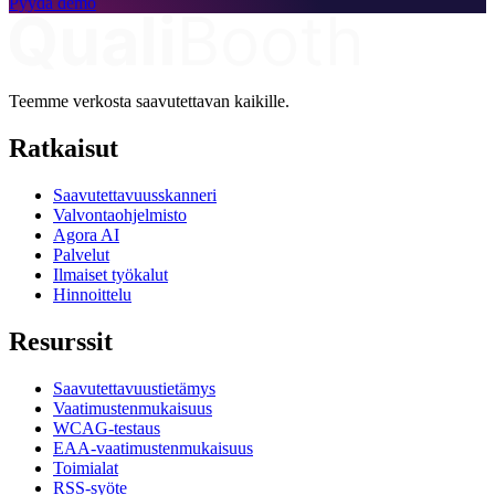
Pyydä demo
Teemme verkosta saavutettavan kaikille.
Ratkaisut
Saavutettavuusskanneri
Valvontaohjelmisto
Agora AI
Palvelut
Ilmaiset työkalut
Hinnoittelu
Resurssit
Saavutettavuustietämys
Vaatimustenmukaisuus
WCAG-testaus
EAA-vaatimustenmukaisuus
Toimialat
RSS-syöte