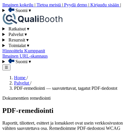
Ilmainen kokeilu
|
Tietoa meistä
|
Pyydä demo
|
Kirjaudu sisään
|
Suomi
▾
Ratkaisut
▾
Palvelut
▾
Resurssit
▾
Toimialat
▾
Hinnoittelu
Kumppanit
Ilmainen URL-skannaus
Suomi
▾
☰
Home
/
Palvelut
/
PDF-remediointi — saavutettavat, tagatut PDF-tiedostot
Dokumenttien remediointi
PDF-remediointi
Raportit, tiliotteet, esitteet ja lomakkeet ovat usein verkkosivuston
vähiten saavutettava osa. Remedioimme PDF-tiedostosi WCAG