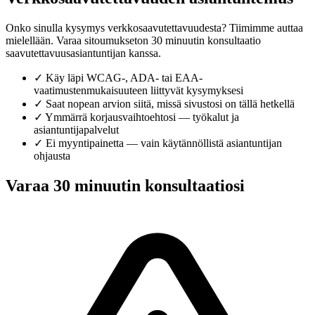
Onko sinulla kysymys verkkosaavutettavuudesta? Tiimimme auttaa
mielellään. Varaa sitoumukseton 30 minuutin konsultaatio
saavutettavuusasiantuntijan kanssa.
✓
Käy läpi WCAG-, ADA- tai EAA-
vaatimustenmukaisuuteen liittyvät kysymyksesi
✓
Saat nopean arvion siitä, missä sivustosi on tällä hetkellä
✓
Ymmärrä korjausvaihtoehtosi — työkalut ja
asiantuntijapalvelut
✓
Ei myyntipainetta — vain käytännöllistä asiantuntijan
ohjausta
Varaa 30 minuutin konsultaatiosi