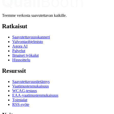
Teemme verkosta saavutettavan kaikille.
Ratkaisut
Saavutettavuusskanneri
Valvontaohjelmisto
Agora AI
Palvelut
Ilmaiset työkalut
Hinnoittelu
Resurssit
Saavutettavuustietämys
Vaatimustenmukaisuus
WCAG-testaus
EAA-vaatimustenmukaisuus
Toimialat
RSS-syöte