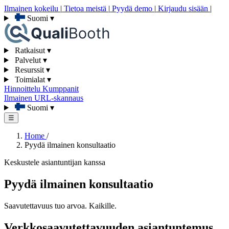
Ilmainen kokeilu
|
Tietoa meistä
|
Pyydä demo
|
Kirjaudu sisään
|
Suomi
▾
Ratkaisut
▾
Palvelut
▾
Resurssit
▾
Toimialat
▾
Hinnoittelu
Kumppanit
Ilmainen URL-skannaus
Suomi
▾
☰
Home
/
Pyydä ilmainen konsultaatio
Keskustele asiantuntijan kanssa
Pyydä ilmainen konsultaatio
Saavutettavuus tuo arvoa. Kaikille.
Verkkosaavutettavuuden asiantuntemus