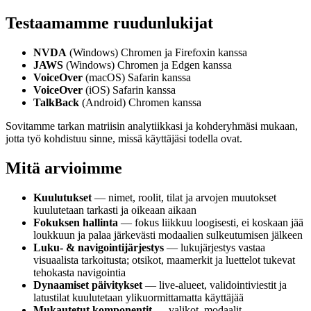
Testaamamme ruudunlukijat
NVDA
(Windows) Chromen ja Firefoxin kanssa
JAWS
(Windows) Chromen ja Edgen kanssa
VoiceOver
(macOS) Safarin kanssa
VoiceOver
(iOS) Safarin kanssa
TalkBack
(Android) Chromen kanssa
Sovitamme tarkan matriisin analytiikkasi ja kohderyhmäsi mukaan,
jotta työ kohdistuu sinne, missä käyttäjäsi todella ovat.
Mitä arvioimme
Kuulutukset
— nimet, roolit, tilat ja arvojen muutokset
kuulutetaan tarkasti ja oikeaan aikaan
Fokuksen hallinta
— fokus liikkuu loogisesti, ei koskaan jää
loukkuun ja palaa järkevästi modaalien sulkeutumisen jälkeen
Luku- & navigointijärjestys
— lukujärjestys vastaa
visuaalista tarkoitusta; otsikot, maamerkit ja luettelot tukevat
tehokasta navigointia
Dynaamiset päivitykset
— live-alueet, validointiviestit ja
latustilat kuulutetaan ylikuormittamatta käyttäjää
Mukautetut komponentit
— valikot, modaalit,