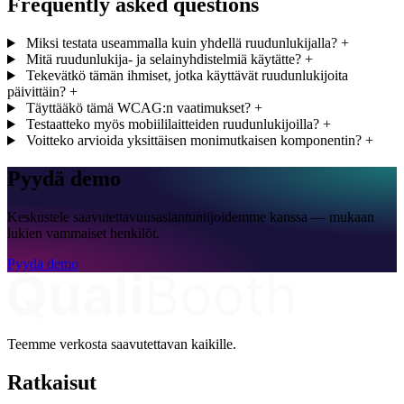
Frequently asked questions
Miksi testata useammalla kuin yhdellä ruudunlukijalla?
+
Mitä ruudunlukija- ja selainyhdistelmiä käytätte?
+
Tekevätkö tämän ihmiset, jotka käyttävät ruudunlukijoita
päivittäin?
+
Täyttääkö tämä WCAG:n vaatimukset?
+
Testaatteko myös mobiililaitteiden ruudunlukijoilla?
+
Voitteko arvioida yksittäisen monimutkaisen komponentin?
+
Pyydä demo
Keskustele saavutettavuusasiantuntijoidemme kanssa — mukaan
lukien vammaiset henkilöt.
Pyydä demo
Teemme verkosta saavutettavan kaikille.
Ratkaisut