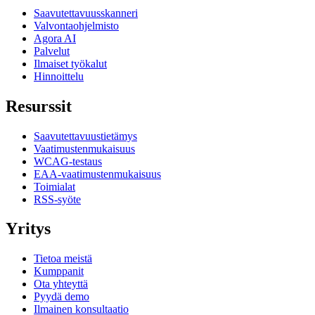
Saavutettavuusskanneri
Valvontaohjelmisto
Agora AI
Palvelut
Ilmaiset työkalut
Hinnoittelu
Resurssit
Saavutettavuustietämys
Vaatimustenmukaisuus
WCAG-testaus
EAA-vaatimustenmukaisuus
Toimialat
RSS-syöte
Yritys
Tietoa meistä
Kumppanit
Ota yhteyttä
Pyydä demo
Ilmainen konsultaatio