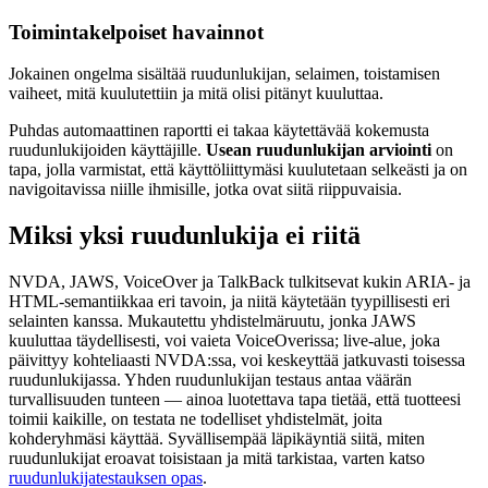
Toimintakelpoiset havainnot
Jokainen ongelma sisältää ruudunlukijan, selaimen, toistamisen
vaiheet, mitä kuulutettiin ja mitä olisi pitänyt kuuluttaa.
Puhdas automaattinen raportti ei takaa käytettävää kokemusta
ruudunlukijoiden käyttäjille.
Usean ruudunlukijan arviointi
on
tapa, jolla varmistat, että käyttöliittymäsi kuulutetaan selkeästi ja on
navigoitavissa niille ihmisille, jotka ovat siitä riippuvaisia.
Miksi yksi ruudunlukija ei riitä
NVDA, JAWS, VoiceOver ja TalkBack tulkitsevat kukin ARIA- ja
HTML-semantiikkaa eri tavoin, ja niitä käytetään tyypillisesti eri
selainten kanssa. Mukautettu yhdistelmäruutu, jonka JAWS
kuuluttaa täydellisesti, voi vaieta VoiceOverissa; live-alue, joka
päivittyy kohteliaasti NVDA:ssa, voi keskeyttää jatkuvasti toisessa
ruudunlukijassa. Yhden ruudunlukijan testaus antaa väärän
turvallisuuden tunteen — ainoa luotettava tapa tietää, että tuotteesi
toimii kaikille, on testata ne todelliset yhdistelmät, joita
kohderyhmäsi käyttää. Syvällisempää läpikäyntiä siitä, miten
ruudunlukijat eroavat toisistaan ja mitä tarkistaa, varten katso
ruudunlukijatestauksen opas
.