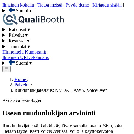
Ilmainen kokeilu
|
Tietoa meistä
|
Pyydä demo
|
Kirjaudu sisään
|
Suomi
▾
Ratkaisut
▾
Palvelut
▾
Resurssit
▾
Toimialat
▾
Hinnoittelu
Kumppanit
Ilmainen URL-skannaus
Suomi
▾
☰
Home
/
Palvelut
/
Ruudunlukijatestaus: NVDA, JAWS, VoiceOver
Avustava teknologia
Usean ruudunlukijan arviointi
Ruudunlukijat eivät kaikki käyttäydy samalla tavalla. Sivu, joka
luetaan täydellisesti VoiceOverissa, voi olla käyttökelvoton