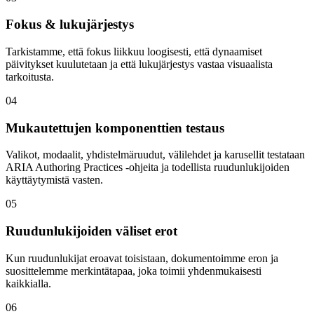
Fokus & lukujärjestys
Tarkistamme, että fokus liikkuu loogisesti, että dynaamiset
päivitykset kuulutetaan ja että lukujärjestys vastaa visuaalista
tarkoitusta.
04
Mukautettujen komponenttien testaus
Valikot, modaalit, yhdistelmäruudut, välilehdet ja karusellit testataan
ARIA Authoring Practices -ohjeita ja todellista ruudunlukijoiden
käyttäytymistä vasten.
05
Ruudunlukijoiden väliset erot
Kun ruudunlukijat eroavat toisistaan, dokumentoimme eron ja
suosittelemme merkintätapaa, joka toimii yhdenmukaisesti
kaikkialla.
06