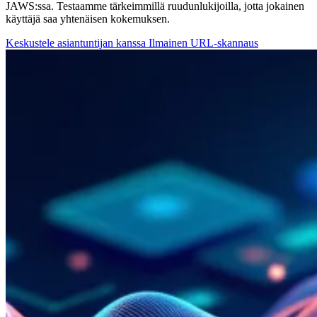
JAWS:ssa. Testaamme tärkeimmillä ruudunlukijoilla, jotta jokainen
käyttäjä saa yhtenäisen kokemuksen.
Keskustele asiantuntijan kanssa
Ilmainen URL-skannaus