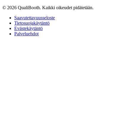
© 2026 QualiBooth. Kaikki oikeudet pidätetään.
Saavutettavuusseloste
Tietosuojakäytäntö
Evästekäytäntö
Palveluehdot