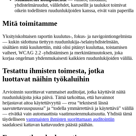
yhdistelmäruudut, välilehdet, karusellit ja taulukot toimivat
oikein todellisten ruudunlukijoiden kanssa, eivät vain paperilla
Mitä toimitamme
Yksityiskohtaisen raportin kuulutus-, fokus- ja navigointiongelmista
— kukin sidottuna tiettyyn ruudunlukija-/selainyhdistelmään,
sisältäen mitä kuulutettiin, mitä olisi pitänyt kuuluttaa, toistamisen
vaiheet, WCAG 2.2 -yhdistämisen ja merkintämuutoksen, joka
korjaa ongelman yhdenmukaisesti kaikkien ruudunlukijoiden välillä.
Testattu ihmisten toimesta, jotka
luottavat näihin työkaluihin
Arvioinnin suorittavat vammaiset auditoijat, jotka käyttävät näitä
ruudunlukijoita joka päivä. Tämä tarkoittaa, että havainnot
heijastavat aitoa käytettävyyttä — eroa “teknisesti läsnä
saavutettavuuspuussa” ja “todella ymmärrettävä ja käytettävä” välillä
— eivätkä vain automaattista vaatimustenmukaisuutta. Yhdistä tämä
täydelliseen
vammaisten ihmisten suorittamaan auditointiin
saadaksesi kattavan kattavuuden päästä päähän.