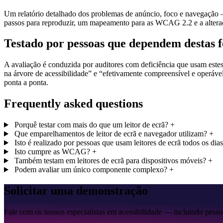
Um relatório detalhado dos problemas de anúncio, foco e navegação —
passos para reproduzir, um mapeamento para as WCAG 2.2 e a alteraçã
Testado por pessoas que dependem destas 
A avaliação é conduzida por auditores com deficiência que usam estes 
na árvore de acessibilidade” e “efetivamente compreensível e operá
ponta a ponta.
Frequently asked questions
Porquê testar com mais do que um leitor de ecrã?
+
Que emparelhamentos de leitor de ecrã e navegador utilizam?
+
Isto é realizado por pessoas que usam leitores de ecrã todos os dia
Isto cumpre as WCAG?
+
Também testam em leitores de ecrã para dispositivos móveis?
+
Podem avaliar um único componente complexo?
+
Solicitar uma demonstração
Fale com os nossos especialistas em acessibilidade — incluindo pesso