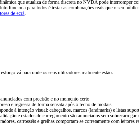
dinâmica que atualiza de forma discreta no NVDA pode interromper cons
uto funciona para todos é testar as combinações reais que o seu públi
itores de ecrã
.
 esforço vá para onde os seus utilizadores realmente estão.
o anunciados com precisão e no momento certo
reso e regressa de forma sensata após o fecho de modais
sponde à intenção visual; cabeçalhos, marcos (landmarks) e listas supo
lidação e estados de carregamento são anunciados sem sobrecarregar o
ores, carrosséis e grelhas comportam-se corretamente com leitores re