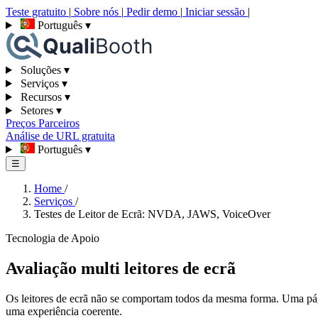
Teste gratuito
|
Sobre nós
|
Pedir demo
|
Iniciar sessão
|
Português
▾
Soluções
▾
Serviços
▾
Recursos
▾
Setores
▾
Preços
Parceiros
Análise de URL gratuita
Português
▾
☰
Home
/
Serviços
/
Testes de Leitor de Ecrã: NVDA, JAWS, VoiceOver
Tecnologia de Apoio
Avaliação multi leitores de ecrã
Os leitores de ecrã não se comportam todos da mesma forma. Uma págin
uma experiência coerente.