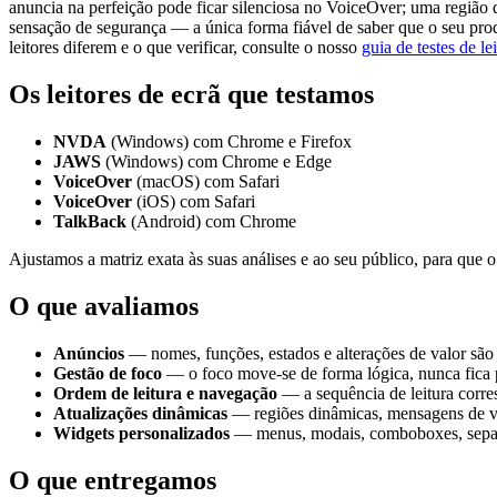
anuncia na perfeição pode ficar silenciosa no VoiceOver; uma região 
sensação de segurança — a única forma fiável de saber que o seu prod
leitores diferem e o que verificar, consulte o nosso
guia de testes de le
Os leitores de ecrã que testamos
NVDA
(Windows) com Chrome e Firefox
JAWS
(Windows) com Chrome e Edge
VoiceOver
(macOS) com Safari
VoiceOver
(iOS) com Safari
TalkBack
(Android) com Chrome
Ajustamos a matriz exata às suas análises e ao seu público, para que o
O que avaliamos
Anúncios
— nomes, funções, estados e alterações de valor sã
Gestão de foco
— o foco move-se de forma lógica, nunca fica p
Ordem de leitura e navegação
— a sequência de leitura corre
Atualizações dinâmicas
— regiões dinâmicas, mensagens de va
Widgets personalizados
— menus, modais, comboboxes, separad
O que entregamos