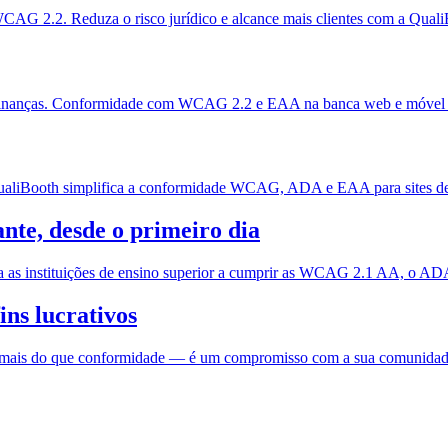
WCAG 2.2. Reduza o risco jurídico e alcance mais clientes com a Quali
a e finanças. Conformidade com WCAG 2.2 e EAA na banca web e móvel
A QualiBooth simplifica a conformidade WCAG, ADA e EAA para sites de
nte, desde o primeiro dia
da as instituições de ensino superior a cumprir as WCAG 2.1 AA, o ADA
ins lucrativos
os é mais do que conformidade — é um compromisso com a sua comunidad