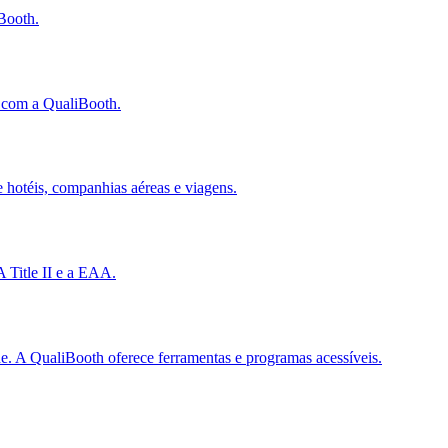
Booth.
 com a QualiBooth.
 hotéis, companhias aéreas e viagens.
 Title II e a EAA.
e. A QualiBooth oferece ferramentas e programas acessíveis.