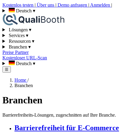
Kostenlos testen
|
Über uns
|
Demo anfragen
|
Anmelden
|
Deutsch
▾
Lösungen
▾
Services
▾
Ressourcen
▾
Branchen
▾
Preise
Partner
Kostenloser URL-Scan
Deutsch
▾
☰
Home
/
Branchen
Branchen
Barrierefreiheits-Lösungen, zugeschnitten auf Ihre Branche.
Barrierefreiheit für E-Commerce