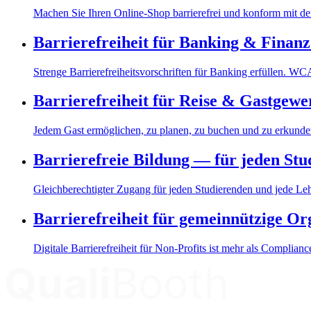
Machen Sie Ihren Online-Shop barrierefrei und konform mit
Barrierefreiheit für Banking & Finanz
Strenge Barrierefreiheitsvorschriften für Banking erfüllen.
Barrierefreiheit für Reise & Gastgewe
Jedem Gast ermöglichen, zu planen, zu buchen und zu erkun
Barrierefreie Bildung — für jeden St
Gleichberechtigter Zugang für jeden Studierenden und jede L
Barrierefreiheit für gemeinnützige Or
Digitale Barrierefreiheit für Non-Profits ist mehr als Complia