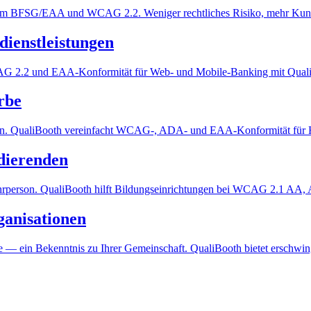
 dem BFSG/EAA und WCAG 2.2. Weniger rechtliches Risiko, mehr Kun
dienstleistungen
 WCAG 2.2 und EAA-Konformität für Web- und Mobile-Banking mit Qual
rbe
den. QualiBooth vereinfacht WCAG-, ADA- und EAA-Konformität für H
udierenden
ehrperson. QualiBooth hilft Bildungseinrichtungen bei WCAG 2.1 AA,
ganisationen
nce — ein Bekenntnis zu Ihrer Gemeinschaft. QualiBooth bietet erschwin