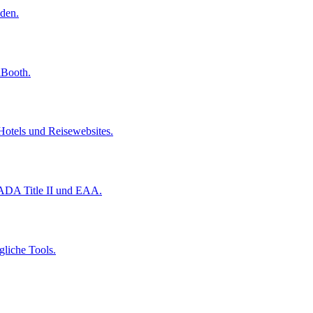
den.
iBooth.
otels und Reisewebsites.
 ADA Title II und EAA.
gliche Tools.