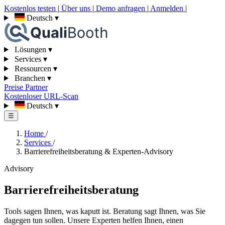
Kostenlos testen
|
Über uns
|
Demo anfragen
|
Anmelden
|
Deutsch
▾
Lösungen
▾
Services
▾
Ressourcen
▾
Branchen
▾
Preise
Partner
Kostenloser URL-Scan
Deutsch
▾
☰
Home
/
Services
/
Barrierefreiheitsberatung & Experten-Advisory
Advisory
Barrierefreiheitsberatung
Tools sagen Ihnen, was kaputt ist. Beratung sagt Ihnen, was Sie
dagegen tun sollen. Unsere Experten helfen Ihnen, einen