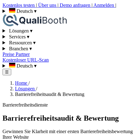
Kostenlos testen
|
Über uns
|
Demo anfragen
|
Anmelden
|
Deutsch
▾
Lösungen
▾
Services
▾
Ressourcen
▾
Branchen
▾
Preise
Partner
Kostenloser URL-Scan
Deutsch
▾
☰
Home
/
Lösungen
/
Barrierefreiheitsaudit & Bewertung
Barrierefreiheitsdienste
Barrierefreiheitsaudit & Bewertung
Gewinnen Sie Klarheit mit einer ersten Barrierefreiheitsbewertung
Ihrer Website