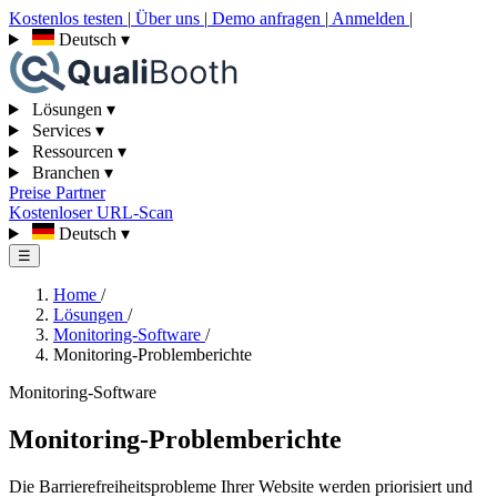
Kostenlos testen
|
Über uns
|
Demo anfragen
|
Anmelden
|
Deutsch
▾
Lösungen
▾
Services
▾
Ressourcen
▾
Branchen
▾
Preise
Partner
Kostenloser URL-Scan
Deutsch
▾
☰
Home
/
Lösungen
/
Monitoring-Software
/
Monitoring-Problemberichte
Monitoring-Software
Monitoring-Problemberichte
Die Barrierefreiheitsprobleme Ihrer Website werden priorisiert und