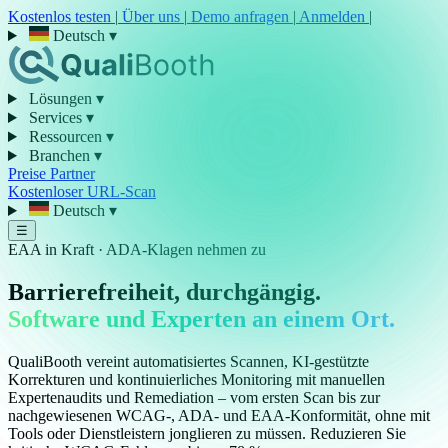
Kostenlos testen
|
Über uns
|
Demo anfragen
|
Anmelden
|
Deutsch
▾
Lösungen
▾
Services
▾
Ressourcen
▾
Branchen
▾
Preise
Partner
Kostenloser URL-Scan
Deutsch
▾
☰
EAA in Kraft · ADA-Klagen nehmen zu
Barrierefreiheit, durchgängig.
Software und Experten an einem Ort.
QualiBooth vereint automatisiertes Scannen, KI-gestützte
Korrekturen und kontinuierliches Monitoring mit manuellen
Expertenaudits und Remediation – vom ersten Scan bis zur
nachgewiesenen WCAG-, ADA- und EAA-Konformität, ohne mit
Tools oder Dienstleistern jonglieren zu müssen. Reduzieren Sie