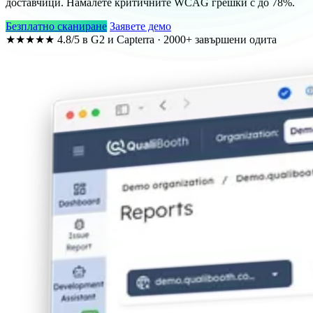
доставчици. Намалете критичните WCAG грешки с до
78%
.
Безплатно сканиране
Заявете демо
★★★★★
4.8/5 в G2 и Capterra · 2000+ завършени одита