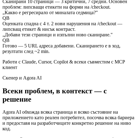
Сканирани 10 страници — 3 критични, 7 средни. Основен
проблем: липсващи етикети на форми на /checkout.
„Какво е регресирало от миналата седмица?"
QB
Оценката спадна с 4 т. 2 нови нарушения на /checkout —
липсващ етикет & нисък контраст.
„Добави тези страници и изпълни ново сканиране."
QB
Готово — 5 URL адреса добавени. Сканирането е в ход,
резултати след ~2 min.
Работи с Claude, Cursor, Copilot & всеки съвместим с MCP
клиент
Скенер и Agora AI
Всеки проблем, в контекст — с
решение
Agora AI обхожда всяка страница и всяко състояние на
приложението като реален потребител, посочва всяка бариера
и предоставя на разработчиците конкретно решение на ниво
код.