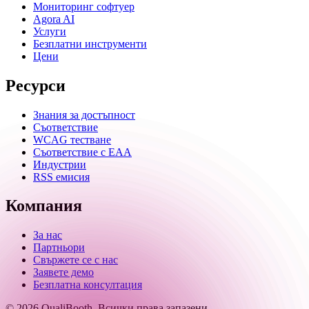
Мониторинг софтуер
Agora AI
Услуги
Безплатни инструменти
Цени
Ресурси
Знания за достъпност
Съответствие
WCAG тестване
Съответствие с EAA
Индустрии
RSS емисия
Компания
За нас
Партньори
Свържете се с нас
Заявете демо
Безплатна консултация
© 2026 QualiBooth. Всички права запазени.