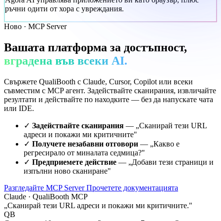
ръчни одити от хора с увреждания.
Ново · MCP Server
Вашата платформа за достъпност,
вградена във всеки AI.
Свържете QualiBooth с Claude, Cursor, Copilot или всеки
съвместим с MCP агент. Задействайте сканирания, извличайте
резултати и действайте по находките — без да напускате чата
или IDE.
✓
Задействайте сканирания
— „Сканирай тези URL
адреси и покажи ми критичните"
✓
Получете незабавни отговори
— „Какво е
регресирало от миналата седмица?"
✓
Предприемете действие
— „Добави тези страници и
изпълни ново сканиране"
Разгледайте MCP Server
Прочетете документацията
Claude · QualiBooth MCP
„Сканирай тези URL адреси и покажи ми критичните."
QB