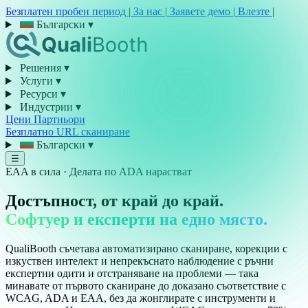
Безплатен пробен период
|
За нас
|
Заявете демо
|
Влезте
|
Български
▾
Решения
▾
Услуги
▾
Ресурси
▾
Индустрии
▾
Цени
Партньори
Безплатно URL сканиране
Български
▾
☰
EAA в сила · Делата по ADA нарастват
Достъпност, от край до край.
Софтуер и експерти на едно място.
QualiBooth съчетава автоматизирано сканиране, корекции с
изкуствен интелект и непрекъснато наблюдение с ръчни
експертни одити и отстраняване на проблеми — така
минавате от първото сканиране до доказано съответствие с
WCAG, ADA и EAA, без да жонглирате с инструменти и