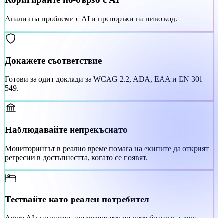
Анализ на проблеми с AI и препоръки на ниво код.
Докажете съответствие
Готови за одит доклади за WCAG 2.2, ADA, EAA и EN 301
549.
Наблюдавайте непрекъснато
Мониторингът в реално време помага на екипите да открият
регресии в достъпността, когато се появят.
Тествайте като реален потребител
Agora AI управлява приложението ви като браузър, плюс