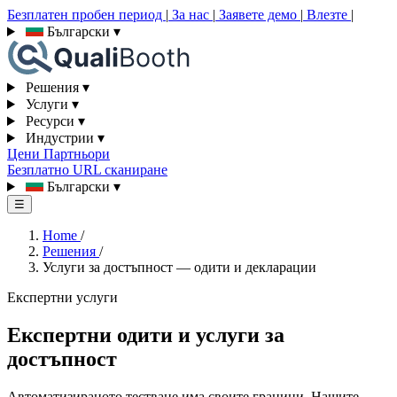
Безплатен пробен период
|
За нас
|
Заявете демо
|
Влезте
|
Български
▾
Решения
▾
Услуги
▾
Ресурси
▾
Индустрии
▾
Цени
Партньори
Безплатно URL сканиране
Български
▾
☰
Home
/
Решения
/
Услуги за достъпност — одити и декларации
Експертни услуги
Експертни одити и услуги за
достъпност
Автоматизираното тестване има своите граници. Нашите