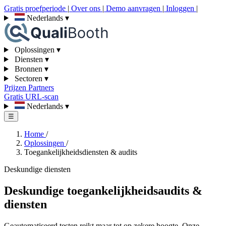
Gratis proefperiode
|
Over ons
|
Demo aanvragen
|
Inloggen
|
Nederlands
▾
Oplossingen
▾
Diensten
▾
Bronnen
▾
Sectoren
▾
Prijzen
Partners
Gratis URL-scan
Nederlands
▾
☰
Home
/
Oplossingen
/
Toegankelijkheidsdiensten & audits
Deskundige diensten
Deskundige toegankelijkheidsaudits &
diensten
Geautomatiseerd testen reikt maar tot op zekere hoogte. Onze