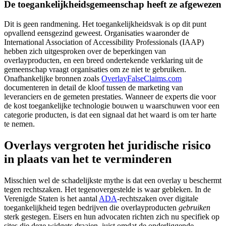
De toegankelijkheidsgemeenschap heeft ze afgewezen
Dit is geen randmening. Het toegankelijkheidsvak is op dit punt
opvallend eensgezind geweest. Organisaties waaronder de
International Association of Accessibility Professionals (IAAP)
hebben zich uitgesproken over de beperkingen van
overlayproducten, en een breed ondertekende verklaring uit de
gemeenschap vraagt organisaties om ze niet te gebruiken.
Onafhankelijke bronnen zoals
OverlayFalseClaims.com
documenteren in detail de kloof tussen de marketing van
leveranciers en de gemeten prestaties. Wanneer de experts die voor
de kost toegankelijke technologie bouwen u waarschuwen voor een
categorie producten, is dat een signaal dat het waard is om ter harte
te nemen.
Overlays vergroten het juridische risico
in plaats van het te verminderen
Misschien wel de schadelijkste mythe is dat een overlay u beschermt
tegen rechtszaken. Het tegenovergestelde is waar gebleken. In de
Verenigde Staten is het aantal
ADA
-rechtszaken over digitale
toegankelijkheid tegen bedrijven die overlayproducten
gebruiken
sterk gestegen. Eisers en hun advocaten richten zich nu specifiek op
sites die deze widgets draaien, juist omdat de onderliggende