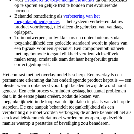
op te sporen en gelijke tred te houden met evoluerende
normen.
Behandel remediëring als
verbetering van het
toegankelijkheidsproces
— het systeem verbeteren dat uw
product voortbrengt, niet alleen de gebreken van vandaag
oplappen.
Train ontwerpers, ontwikkelaars en contentauteurs zodat
toegankelijkheid een gedeelde standaard wordt in plaats van
een bijzaak voor een specialist. Een componentbibliotheek
met ingebouwde toegankelijkheid verdient zichzelf vele
malen terug, omdat elk team dat haar hergebruikt gratis
correct gedrag erft.
Het contrast met het overlaymodel is scherp. Een overlay is een
permanente erkenning dat het onderliggende product kapot is — een
pleister waar u onbeperkt voor blijft betalen terwijl de wond nooit
geneest. Een echt proces vermindert gestaag het aantal problemen
dat u in de eerste plaats creëert, zodat de kosten van
toegankelijkheid in de loop van de tijd dalen in plaats van zich op te
stapelen. De ene aanpak behandelt toegankelijkheid als een
verplichting die moet worden verborgen; de andere behandelt het als
een kwaliteitskenmerk dat moet worden ontworpen, op dezelfde
manier waarop u prestaties of beveiliging zou benaderen.