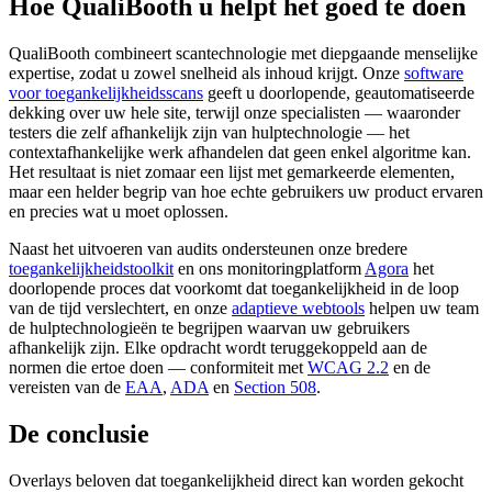
Hoe QualiBooth u helpt het goed te doen
QualiBooth combineert scantechnologie met diepgaande menselijke
expertise, zodat u zowel snelheid als inhoud krijgt. Onze
software
voor toegankelijkheidsscans
geeft u doorlopende, geautomatiseerde
dekking over uw hele site, terwijl onze specialisten — waaronder
testers die zelf afhankelijk zijn van hulptechnologie — het
contextafhankelijke werk afhandelen dat geen enkel algoritme kan.
Het resultaat is niet zomaar een lijst met gemarkeerde elementen,
maar een helder begrip van hoe echte gebruikers uw product ervaren
en precies wat u moet oplossen.
Naast het uitvoeren van audits ondersteunen onze bredere
toegankelijkheidstoolkit
en ons monitoringplatform
Agora
het
doorlopende proces dat voorkomt dat toegankelijkheid in de loop
van de tijd verslechtert, en onze
adaptieve webtools
helpen uw team
de hulptechnologieën te begrijpen waarvan uw gebruikers
afhankelijk zijn. Elke opdracht wordt teruggekoppeld aan de
normen die ertoe doen — conformiteit met
WCAG 2.2
en de
vereisten van de
EAA
,
ADA
en
Section 508
.
De conclusie
Overlays beloven dat toegankelijkheid direct kan worden gekocht