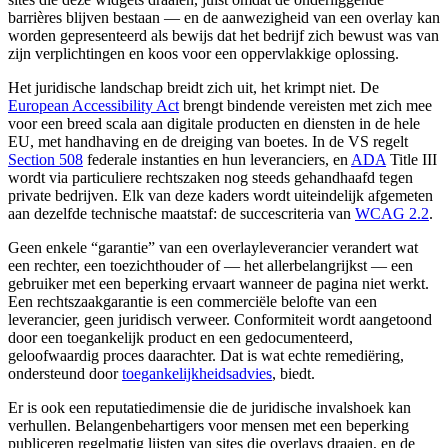
barrières blijven bestaan — en de aanwezigheid van een overlay kan
worden gepresenteerd als bewijs dat het bedrijf zich bewust was van
zijn verplichtingen en koos voor een oppervlakkige oplossing.
Het juridische landschap breidt zich uit, het krimpt niet. De
European Accessibility Act
brengt bindende vereisten met zich mee
voor een breed scala aan digitale producten en diensten in de hele
EU, met handhaving en de dreiging van boetes. In de VS regelt
Section 508
federale instanties en hun leveranciers, en
ADA
Title III
wordt via particuliere rechtszaken nog steeds gehandhaafd tegen
private bedrijven. Elk van deze kaders wordt uiteindelijk afgemeten
aan dezelfde technische maatstaf: de succescriteria van
WCAG 2.2
.
Geen enkele “garantie” van een overlayleverancier verandert wat
een rechter, een toezichthouder of — het allerbelangrijkst — een
gebruiker met een beperking ervaart wanneer de pagina niet werkt.
Een rechtszaakgarantie is een commerciële belofte van een
leverancier, geen juridisch verweer. Conformiteit wordt aangetoond
door een toegankelijk product en een gedocumenteerd,
geloofwaardig proces daarachter. Dat is wat echte remediëring,
ondersteund door
toegankelijkheidsadvies
, biedt.
Er is ook een reputatiedimensie die de juridische invalshoek kan
verhullen. Belangenbehartigers voor mensen met een beperking
publiceren regelmatig lijsten van sites die overlays draaien, en de