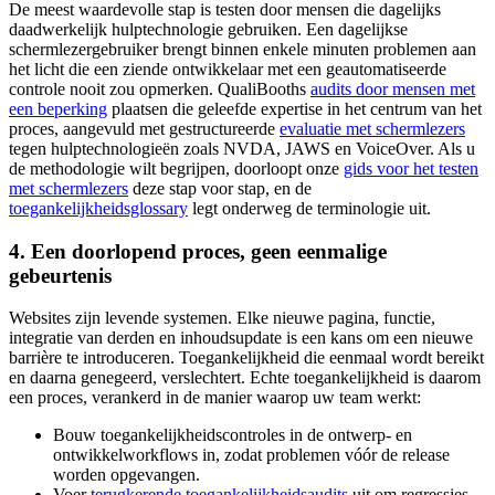
De meest waardevolle stap is testen door mensen die dagelijks
daadwerkelijk hulptechnologie gebruiken. Een dagelijkse
schermlezergebruiker brengt binnen enkele minuten problemen aan
het licht die een ziende ontwikkelaar met een geautomatiseerde
controle nooit zou opmerken. QualiBooths
audits door mensen met
een beperking
plaatsen die geleefde expertise in het centrum van het
proces, aangevuld met gestructureerde
evaluatie met schermlezers
tegen hulptechnologieën zoals NVDA, JAWS en VoiceOver. Als u
de methodologie wilt begrijpen, doorloopt onze
gids voor het testen
met schermlezers
deze stap voor stap, en de
toegankelijkheidsglossary
legt onderweg de terminologie uit.
4. Een doorlopend proces, geen eenmalige
gebeurtenis
Websites zijn levende systemen. Elke nieuwe pagina, functie,
integratie van derden en inhoudsupdate is een kans om een nieuwe
barrière te introduceren. Toegankelijkheid die eenmaal wordt bereikt
en daarna genegeerd, verslechtert. Echte toegankelijkheid is daarom
een proces, verankerd in de manier waarop uw team werkt:
Bouw toegankelijkheidscontroles in de ontwerp- en
ontwikkelworkflows in, zodat problemen vóór de release
worden opgevangen.
Voer
terugkerende toegankelijkheidsaudits
uit om regressies