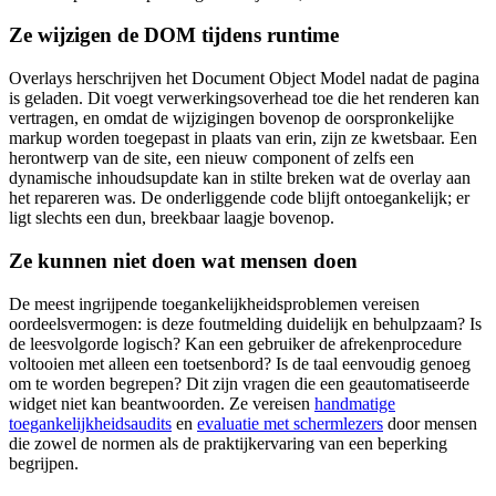
Ze wijzigen de DOM tijdens runtime
Overlays herschrijven het Document Object Model nadat de pagina
is geladen. Dit voegt verwerkingsoverhead toe die het renderen kan
vertragen, en omdat de wijzigingen bovenop de oorspronkelijke
markup worden toegepast in plaats van erin, zijn ze kwetsbaar. Een
herontwerp van de site, een nieuw component of zelfs een
dynamische inhoudsupdate kan in stilte breken wat de overlay aan
het repareren was. De onderliggende code blijft ontoegankelijk; er
ligt slechts een dun, breekbaar laagje bovenop.
Ze kunnen niet doen wat mensen doen
De meest ingrijpende toegankelijkheidsproblemen vereisen
oordeelsvermogen: is deze foutmelding duidelijk en behulpzaam? Is
de leesvolgorde logisch? Kan een gebruiker de afrekenprocedure
voltooien met alleen een toetsenbord? Is de taal eenvoudig genoeg
om te worden begrepen? Dit zijn vragen die een geautomatiseerde
widget niet kan beantwoorden. Ze vereisen
handmatige
toegankelijkheidsaudits
en
evaluatie met schermlezers
door mensen
die zowel de normen als de praktijkervaring van een beperking
begrijpen.