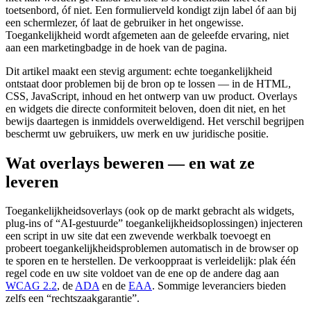
toetsenbord, óf niet. Een formulierveld kondigt zijn label óf aan bij
een schermlezer, óf laat de gebruiker in het ongewisse.
Toegankelijkheid wordt afgemeten aan de geleefde ervaring, niet
aan een marketingbadge in de hoek van de pagina.
Dit artikel maakt een stevig argument: echte toegankelijkheid
ontstaat door problemen bij de bron op te lossen — in de HTML,
CSS, JavaScript, inhoud en het ontwerp van uw product. Overlays
en widgets die directe conformiteit beloven, doen dit niet, en het
bewijs daartegen is inmiddels overweldigend. Het verschil begrijpen
beschermt uw gebruikers, uw merk en uw juridische positie.
Wat overlays beweren — en wat ze
leveren
Toegankelijkheidsoverlays (ook op de markt gebracht als widgets,
plug-ins of “AI-gestuurde” toegankelijkheidsoplossingen) injecteren
een script in uw site dat een zwevende werkbalk toevoegt en
probeert toegankelijkheidsproblemen automatisch in de browser op
te sporen en te herstellen. De verkooppraat is verleidelijk: plak één
regel code en uw site voldoet van de ene op de andere dag aan
WCAG 2.2
, de
ADA
en de
EAA
. Sommige leveranciers bieden
zelfs een “rechtszaakgarantie”.