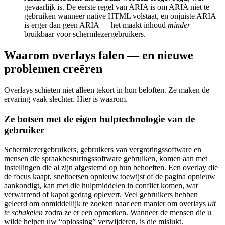
gevaarlijk is. De eerste regel van ARIA is om ARIA niet te
gebruiken wanneer native HTML volstaat, en onjuiste ARIA
is erger dan geen ARIA — het maakt inhoud
minder
bruikbaar voor schermlezergebruikers.
Waarom overlays falen — en nieuwe
problemen creëren
Overlays schieten niet alleen tekort in hun beloften. Ze maken de
ervaring vaak slechter. Hier is waarom.
Ze botsen met de eigen hulptechnologie van de
gebruiker
Schermlezergebruikers, gebruikers van vergrotingssoftware en
mensen die spraakbesturingssoftware gebruiken, komen aan met
instellingen die al zijn afgestemd op hun behoeften. Een overlay die
de focus kaapt, sneltoetsen opnieuw toewijst of de pagina opnieuw
aankondigt, kan met die hulpmiddelen in conflict komen, wat
verwarrend of kapot gedrag oplevert. Veel gebruikers hebben
geleerd om onmiddellijk te zoeken naar een manier om overlays
uit
te schakelen
zodra ze er een opmerken. Wanneer de mensen die u
wilde helpen uw “oplossing” verwijderen, is die mislukt.