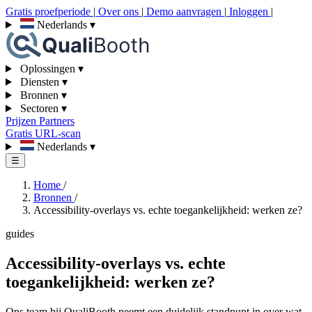
Gratis proefperiode
|
Over ons
|
Demo aanvragen
|
Inloggen
|
Nederlands
▾
Oplossingen
▾
Diensten
▾
Bronnen
▾
Sectoren
▾
Prijzen
Partners
Gratis URL-scan
Nederlands
▾
☰
Home
/
Bronnen
/
Accessibility-overlays vs. echte toegankelijkheid: werken ze?
guides
Accessibility-overlays vs. echte
toegankelijkheid: werken ze?
Ons team bij QualiBooth neemt een duidelijk standpunt in over wat