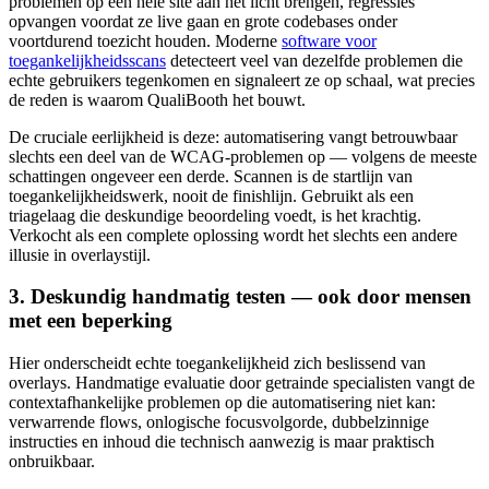
problemen op een hele site aan het licht brengen, regressies
opvangen voordat ze live gaan en grote codebases onder
voortdurend toezicht houden. Moderne
software voor
toegankelijkheidsscans
detecteert veel van dezelfde problemen die
echte gebruikers tegenkomen en signaleert ze op schaal, wat precies
de reden is waarom QualiBooth het bouwt.
De cruciale eerlijkheid is deze: automatisering vangt betrouwbaar
slechts een deel van de WCAG-problemen op — volgens de meeste
schattingen ongeveer een derde. Scannen is de startlijn van
toegankelijkheidswerk, nooit de finishlijn. Gebruikt als een
triagelaag die deskundige beoordeling voedt, is het krachtig.
Verkocht als een complete oplossing wordt het slechts een andere
illusie in overlaystijl.
3. Deskundig handmatig testen — ook door mensen
met een beperking
Hier onderscheidt echte toegankelijkheid zich beslissend van
overlays. Handmatige evaluatie door getrainde specialisten vangt de
contextafhankelijke problemen op die automatisering niet kan:
verwarrende flows, onlogische focusvolgorde, dubbelzinnige
instructies en inhoud die technisch aanwezig is maar praktisch
onbruikbaar.