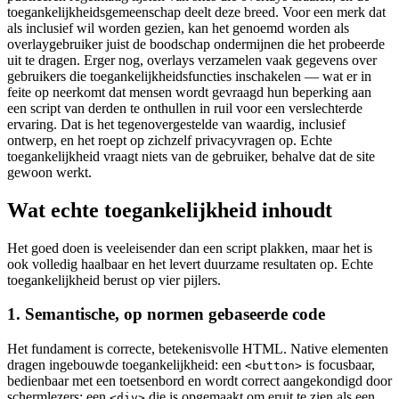
toegankelijkheidsgemeenschap deelt deze breed. Voor een merk dat
als inclusief wil worden gezien, kan het genoemd worden als
overlaygebruiker juist de boodschap ondermijnen die het probeerde
uit te dragen. Erger nog, overlays verzamelen vaak gegevens over
gebruikers die toegankelijkheidsfuncties inschakelen — wat er in
feite op neerkomt dat mensen wordt gevraagd hun beperking aan
een script van derden te onthullen in ruil voor een verslechterde
ervaring. Dat is het tegenovergestelde van waardig, inclusief
ontwerp, en het roept op zichzelf privacyvragen op. Echte
toegankelijkheid vraagt niets van de gebruiker, behalve dat de site
gewoon werkt.
Wat echte toegankelijkheid inhoudt
Het goed doen is veeleisender dan een script plakken, maar het is
ook volledig haalbaar en het levert duurzame resultaten op. Echte
toegankelijkheid berust op vier pijlers.
1. Semantische, op normen gebaseerde code
Het fundament is correcte, betekenisvolle HTML. Native elementen
dragen ingebouwde toegankelijkheid: een
is focusbaar,
<button>
bedienbaar met een toetsenbord en wordt correct aangekondigd door
schermlezers; een
die is opgemaakt om eruit te zien als een
<div>