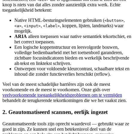
knop is niets van dat alles zonder aanzienlijk extra werk. Echte
toegankelijkheid betekent:
Native HTML-besturingselementen gebruiken (
,
<button>
,
,
, koppen, lijsten, landmarks) waar
<a>
<input>
<label>
mogelijk.
ARIA
alleen toepassen waar native semantiek tekortschiet, en
het correct toepassen.
Een logische koppenstructuur en leesvolgorde bouwen,
volledige bedienbaarheid met het toetsenbord garanderen,
zichtbare focusindicatoren bieden en werkelijk beschrijvende
alt-tekst en linktekst schrijven.
Ontwerpen voor voldoende kleurcontrast, schaalbare tekst en
inhoud die zonder functieverlies herschikt (reflow).
Veel van de meest schadelijke barrières zijn ook de meest
voorkomende en de meest te voorkomen. Onze gids over
veelvoorkomende toegankelijkheidsproblemen om te vermijden
behandelt de terugkerende tekortkomingen die we het vaakst zien.
2. Geautomatiseerd scannen, eerlijk ingezet
Geautomatiseerde tools zijn oprecht waardevol — gebruikt waar ze
goed in zijn. Ze kunnen snel een betekenisvol deel van de