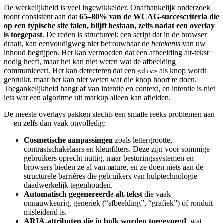
De werkelijkheid is veel ingewikkelder. Onafhankelijk onderzoek
toont consistent aan dat
65–80% van de WCAG-succescriteria die
op een typische site falen, blijft bestaan, zelfs nadat een overlay
is toegepast
. De reden is structureel: een script dat in de browser
draait, kan eenvoudigweg niet betrouwbaar de
betekenis
van uw
inhoud begrijpen. Het kan vermoeden dat een afbeelding alt-tekst
nodig heeft, maar het kan niet weten wat de afbeelding
communiceert. Het kan detecteren dat een
als knop wordt
<div>
gebruikt, maar het kan niet weten wat die knop hoort te doen.
Toegankelijkheid hangt af van intentie en context, en intentie is niet
iets wat een algoritme uit markup alleen kan afleiden.
De meeste overlays pakken slechts een smalle reeks problemen aan
— en zelfs dan vaak onvolledig:
Cosmetische aanpassingen
zoals lettergrootte,
contrastschakelaars en kleurfilters. Deze zijn voor sommige
gebruikers oprecht nuttig, maar besturingssystemen en
browsers bieden ze al van nature, en ze doen niets aan de
structurele barrières die gebruikers van hulptechnologie
daadwerkelijk tegenhouden.
Automatisch gegenereerde alt-tekst
die vaak
onnauwkeurig, generiek (“afbeelding”, “grafiek”) of ronduit
misleidend is.
ARIA-attributen die in bulk worden toegevoegd
, wat