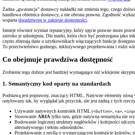
Żadna „gwarancja” dostawcy nakładki nie zmienia tego, czego doświ
handlowa obietnica dostawcy, a nie obrona prawna. Zgodność wykaz
wsparta
doradztwem w zakresie dostępności
.
Istnieje również wymiar reputacyjny, który ujęcie prawne może przesł
szeroko je udostępnia. Dla marki, która chce być postrzegana jako 
często zbierają dane o użytkownikach włączających funkcje dostępno
To przeciwieństwo godnego, inkluzywnego projektowania i rodzi wła
Co obejmuje prawdziwa dostępność
Zrobienie tego dobrze jest bardziej wymagające niż wklejenie skryptu, 
1. Semantyczny kod oparty na standardach
Podstawą jest poprawny, znaczący HTML. Natywne elementy niosą
ostylowany tak, by wyglądał jak przycisk, nie jest żadną z tych rze
Używanie natywnych kontrolek HTML (
,
,
<button>
<a>
<inp
Stosowanie
ARIA
tylko tam, gdzie natywna semantyka nie wys
Budowanie logicznej struktury nagłówków i kolejności odczyt
alternatywnego i tekstu odnośników.
Projektowanie z myślą o wystarczającym kontraście kolorów, ska