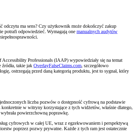
ność odczytu ma sens? Czy użytkownik może dokończyć zakup
 nie potrafi odpowiedzieć. Wymagają one
manualnych audytów
niepełnosprawności.
 of Accessibility Professionals (IAAP) wypowiedziały się na temat
 źródła, takie jak
OverlayFalseClaims.com
, szczegółowo
, ostrzegają przed daną kategorią produktu, jest to sygnał, który
 Zjednoczonych liczba pozwów o dostępność cyfrową na podstawie
konkretnie w witryny korzystające z tych widżetów, właśnie dlatego,
 i wybrała powierzchowną poprawkę.
sług cyfrowych w całej UE, wraz z egzekwowaniem i perspektywą
rstw poprzez pozwy prywatne. Każde z tych ram jest ostatecznie