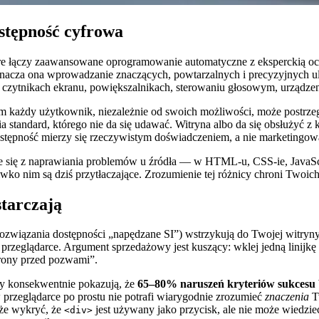
stępność cyfrowa
óre łączy zaawansowane oprogramowanie automatyczne z eksperckią oc
nacza ona wprowadzanie znaczących, powtarzalnych i precyzyjnych ule
 czytnikach ekranu, powiększalnikach, sterowaniu głosowym, urządzen
każdy użytkownik, niezależnie od swoich możliwości, może postrzegać
a standard, którego nie da się udawać. Witryna albo da się obsłużyć z k
tępność mierzy się rzeczywistym doświadczeniem, a nie marketingową
e się z naprawiania problemów u źródła — w HTML-u, CSS-ie, JavaScrip
iwko nim są dziś przytłaczające. Zrozumienie tej różnicy chroni Two
starczają
ozwiązania dostępności „napędzane SI”) wstrzykują do Twojej witryny 
zeglądarce. Argument sprzedażowy jest kuszący: wklej jedną linijkę k
hrony przed pozwami”.
ty konsekwentnie pokazują, że
65–80% naruszeń kryteriów sukcesu 
 w przeglądarce po prostu nie potrafi wiarygodnie zrozumieć
znaczenia
Tw
oże wykryć, że
jest używany jako przycisk, ale nie może wiedzieć
<div>