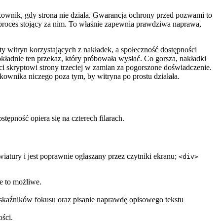
ownik, gdy strona nie działa. Gwarancja ochrony przed pozwami to
roces stojący za nim. To właśnie zapewnia prawdziwa naprawa,
ty witryn korzystających z nakładek, a społeczność dostępności
kładnie ten przekaz, który próbowała wysłać. Co gorsza, nakładki
i skryptowi strony trzeciej w zamian za pogorszone doświadczenie.
ownika niczego poza tym, by witryna po prostu działała.
stępność opiera się na czterech filarach.
atury i jest poprawnie ogłaszany przez czytniki ekranu;
<div>
ie to możliwe.
wskaźników fokusu oraz pisanie naprawdę opisowego tekstu
ości.