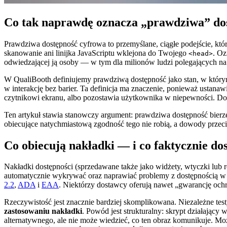
Co tak naprawdę oznacza „prawdziwa” do
Prawdziwa dostępność cyfrowa to przemyślane, ciągłe podejście, kt
skanowanie ani linijka JavaScriptu wklejona do Twojego
. Oz
<head>
odwiedzającej ją osoby — w tym dla milionów ludzi polegających na
W QualiBooth definiujemy prawdziwą dostępność jako stan, w którym 
w interakcję bez barier. Ta definicja ma znaczenie, ponieważ ustanawi
czytnikowi ekranu, albo pozostawia użytkownika w niepewności. Dos
Ten artykuł stawia stanowczy argument: prawdziwa dostępność bierz
obiecujące natychmiastową zgodność tego nie robią, a dowody przec
Co obiecują nakładki — i co faktycznie do
Nakładki dostępności (sprzedawane także jako widżety, wtyczki lub r
automatycznie wykrywać oraz naprawiać problemy z dostępnością w pr
2.2
,
ADA
i
EAA
. Niektórzy dostawcy oferują nawet „gwarancję oc
Rzeczywistość jest znacznie bardziej skomplikowana. Niezależne tes
zastosowaniu nakładki
. Powód jest strukturalny: skrypt działający
alternatywnego, ale nie może wiedzieć, co ten obraz komunikuje. M