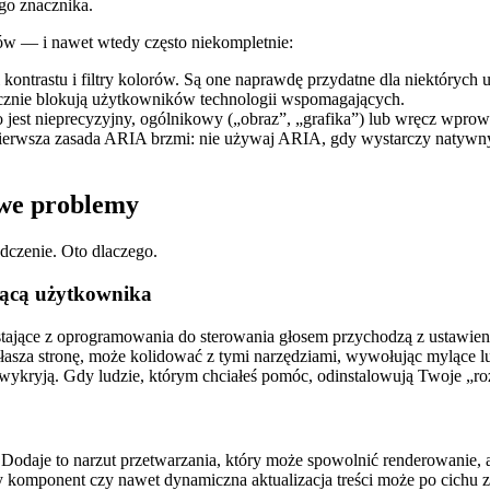
go znacznika.
w — i nawet wtedy często niekompletnie:
ki kontrastu i filtry kolorów. Są one naprawdę przydatne dla niektóryc
aktycznie blokują użytkowników technologii wspomagających.
to jest nieprecyzyjny, ogólnikowy („obraz”, „grafika”) lub wręcz wpro
. Pierwsza zasada ARIA brzmi: nie używaj ARIA, gdy wystarczy natyw
owe problemy
adczenie. Oto dlaczego.
jącą użytkownika
jące z oprogramowania do sterowania głosem przychodzą z ustawienia
głasza stronę, może kolidować z tymi narzędziami, wywołując mylące
 wykryją. Gdy ludzie, którym chciałeś pomóc, odinstalowują Twoje „ro
Dodaje to narzut przetwarzania, który może spowolnić renderowanie, 
omponent czy nawet dynamiczna aktualizacja treści może po cichu zep