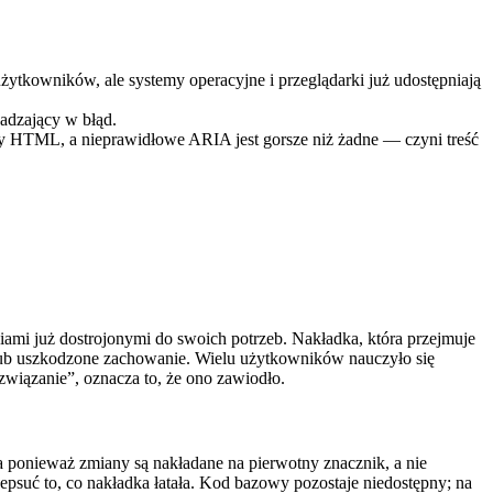
h użytkowników, ale systemy operacyjne i przeglądarki już udostępniają
wadzający w błąd.
ny HTML, a nieprawidłowe ARIA jest gorsze niż żadne — czyni treść
mi już dostrojonymi do swoich potrzeb. Nakładka, która przejmuje
 lub uszkodzone zachowanie. Wielu użytkowników nauczyło się
związanie”, oznacza to, że ono zawiodło.
a ponieważ zmiany są nakładane na pierwotny znacznik, a nie
suć to, co nakładka łatała. Kod bazowy pozostaje niedostępny; na