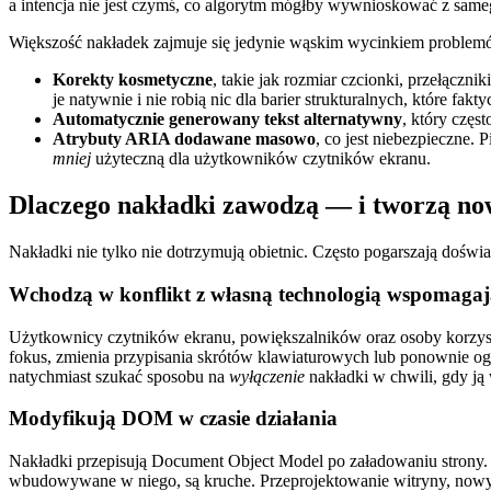
a intencja nie jest czymś, co algorytm mógłby wywnioskować z same
Większość nakładek zajmuje się jedynie wąskim wycinkiem problemó
Korekty kosmetyczne
, takie jak rozmiar czcionki, przełączni
je natywnie i nie robią nic dla barier strukturalnych, które f
Automatycznie generowany tekst alternatywny
, który częs
Atrybuty ARIA dodawane masowo
, co jest niebezpieczne
mniej
użyteczną dla użytkowników czytników ekranu.
Dlaczego nakładki zawodzą — i tworzą n
Nakładki nie tylko nie dotrzymują obietnic. Często pogarszają doświ
Wchodzą w konflikt z własną technologią wspomaga
Użytkownicy czytników ekranu, powiększalników oraz osoby korzysta
fokus, zmienia przypisania skrótów klawiaturowych lub ponownie o
natychmiast szukać sposobu na
wyłączenie
nakładki w chwili, gdy ją
Modyfikują DOM w czasie działania
Nakładki przepisują Document Object Model po załadowaniu strony. 
wbudowywane w niego, są kruche. Przeprojektowanie witryny, nowy k