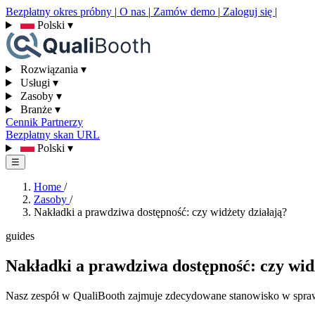
Bezpłatny okres próbny
|
O nas
|
Zamów demo
|
Zaloguj się
|
Polski
▾
Rozwiązania
▾
Usługi
▾
Zasoby
▾
Branże
▾
Cennik
Partnerzy
Bezpłatny skan URL
Polski
▾
☰
Home
/
Zasoby
/
Nakładki a prawdziwa dostępność: czy widżety działają?
guides
Nakładki a prawdziwa dostępność: czy wid
Nasz zespół w QualiBooth zajmuje zdecydowane stanowisko w sprawie