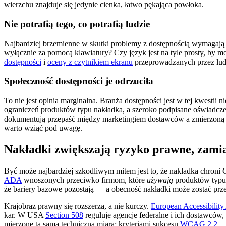
wierzchu znajduje się jedynie cienka, łatwo pękająca powłoka.
Nie potrafią tego, co potrafią ludzie
Najbardziej brzemienne w skutki problemy z dostępnością wymagają
wyłącznie za pomocą klawiatury? Czy język jest na tyle prosty, by 
dostępności
i
oceny z czytnikiem ekranu
przeprowadzanych przez ludz
Społeczność dostępności je odrzuciła
To nie jest opinia marginalna. Branża dostępności jest w tej kwestii 
ograniczeń produktów typu nakładka, a szeroko podpisane oświadczeni
dokumentują przepaść między marketingiem dostawców a zmierzoną wyd
warto wziąć pod uwagę.
Nakładki zwiększają ryzyko prawne, zamia
Być może najbardziej szkodliwym mitem jest to, że nakładka chron
ADA
wnoszonych przeciwko firmom, które
używają
produktów typu 
że bariery bazowe pozostają — a obecność nakładki może zostać p
Krajobraz prawny się rozszerza, a nie kurczy.
European Accessibility
kar. W USA
Section 508
reguluje agencje federalne i ich dostawców, 
mierzone tą samą techniczną miarą: kryteriami sukcesu
WCAG 2.2
.