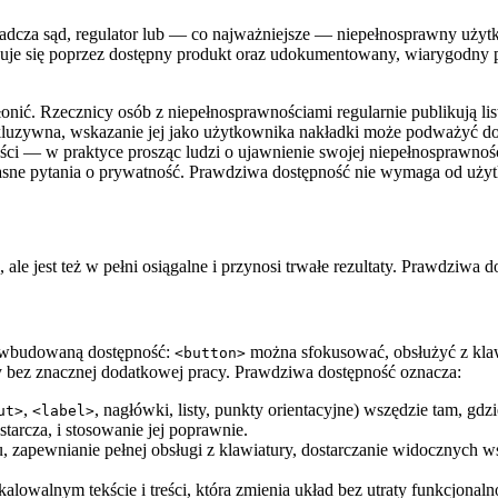
adcza sąd, regulator lub — co najważniejsze — niepełnosprawny użytk
uje się poprzez dostępny produkt oraz udokumentowany, wiarygodny p
onić. Rzecznicy osób z niepełnosprawnościami regularnie publikują lis
inkluzywna, wskazanie jej jako użytkownika nakładki może podważyć do
ści — w praktyce prosząc ludzi o ujawnienie swojej niepełnosprawnośc
sne pytania o prywatność. Prawdziwa dostępność nie wymaga od użytk
ale jest też w pełni osiągalne i przynosi trwałe rezultaty. Prawdziwa do
 wbudowaną dostępność:
można sfokusować, obsłużyć z klawi
<button>
czy bez znacznej dodatkowej pracy. Prawdziwa dostępność oznacza:
,
, nagłówki, listy, punkty orientacyjne) wszędzie tam, gdz
ut>
<label>
tarcza, i stosowanie jej poprawnie.
u, zapewnianie pełnej obsługi z klawiatury, dostarczanie widocznych 
lowalnym tekście i treści, która zmienia układ bez utraty funkcjonaln