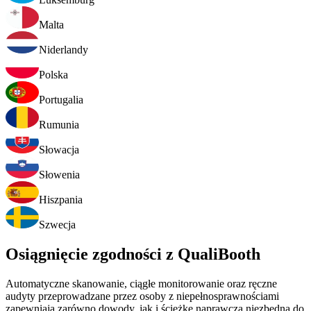
Malta
Niderlandy
Polska
Portugalia
Rumunia
Słowacja
Słowenia
Hiszpania
Szwecja
Osiągnięcie zgodności z QualiBooth
Automatyczne skanowanie, ciągłe monitorowanie oraz ręczne
audyty przeprowadzane przez osoby z niepełnosprawnościami
zapewniają zarówno dowody, jak i ścieżkę naprawczą niezbędną do