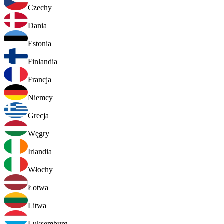
Czechy
Dania
Estonia
Finlandia
Francja
Niemcy
Grecja
Węgry
Irlandia
Włochy
Łotwa
Litwa
Luksemburg