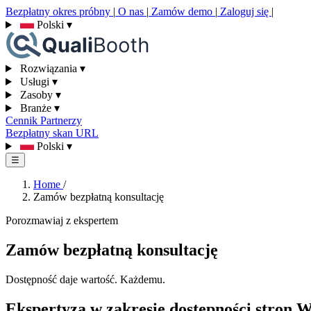
Bezpłatny okres próbny
|
O nas
|
Zamów demo
|
Zaloguj się
|
Polski
▾
Rozwiązania
▾
Usługi
▾
Zasoby
▾
Branże
▾
Cennik
Partnerzy
Bezpłatny skan URL
Polski
▾
☰
Home
/
Zamów bezpłatną konsultację
Porozmawiaj z ekspertem
Zamów bezpłatną konsultację
Dostępność daje wartość. Każdemu.
Ekspertyza w zakresie dostępności stro