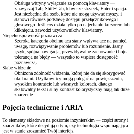
Obsługa witryny wyłącznie za pomocą klawiatury —
zazwyczaj Tab, Shift+Tab, klawisze strzałek, Enter i spacja.
Jest niezbędna dla osób, które nie mogą używać myszy, i
stanowi również podstawę dostępu przełącznikowego i
głosowego. Jeśli coś działa tylko po najechaniu kursorem lub
kliknięciu, zawodzi użytkowników klawiatury.
Niepełnosprawność poznawcza
Szeroka kategoria obejmująca stany wpływające na pamięć,
uwagę, rozwiązywanie problemów lub rozumienie. Jasny
język, spójna nawigacja, przewidywalne zachowanie i hojna
tolerancja na błędy — wszystko to wspiera dostępność
poznawczą.
Słabe widzenie
Obniżona zdolność widzenia, której nie da się skorygować
okularami. Użytkownicy mogą polegać na powiększeniu,
wysokim kontraście lub własnych kolorach, dlatego
skalowalny tekst i silny kontrast kolorystyczny mają tak duże
znaczenie.
Pojęcia techniczne i ARIA
To elementy składowe na poziomie inżynierskim — części strony i
znaczników, które decydują o tym, czy technologia wspomagająca
jest w stanie zrozumieć Twój interfejs.