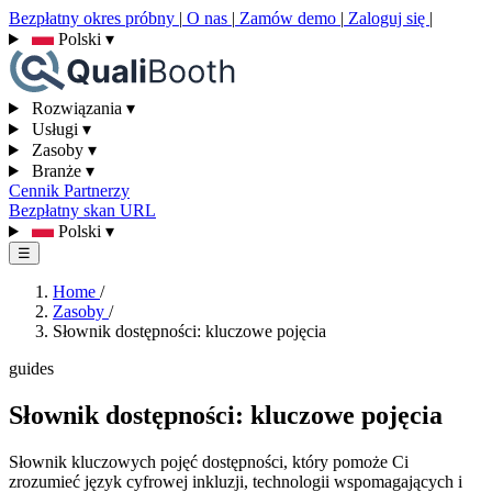
Bezpłatny okres próbny
|
O nas
|
Zamów demo
|
Zaloguj się
|
Polski
▾
Rozwiązania
▾
Usługi
▾
Zasoby
▾
Branże
▾
Cennik
Partnerzy
Bezpłatny skan URL
Polski
▾
☰
Home
/
Zasoby
/
Słownik dostępności: kluczowe pojęcia
guides
Słownik dostępności: kluczowe pojęcia
Słownik kluczowych pojęć dostępności, który pomoże Ci
zrozumieć język cyfrowej inkluzji, technologii wspomagających i