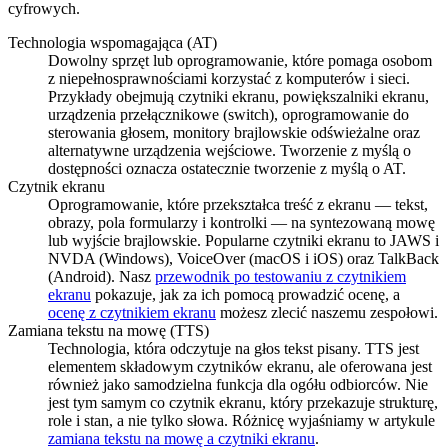
cyfrowych.
Technologia wspomagająca (AT)
Dowolny sprzęt lub oprogramowanie, które pomaga osobom
z niepełnosprawnościami korzystać z komputerów i sieci.
Przykłady obejmują czytniki ekranu, powiększalniki ekranu,
urządzenia przełącznikowe (switch), oprogramowanie do
sterowania głosem, monitory brajlowskie odświeżalne oraz
alternatywne urządzenia wejściowe. Tworzenie z myślą o
dostępności oznacza ostatecznie tworzenie z myślą o AT.
Czytnik ekranu
Oprogramowanie, które przekształca treść z ekranu — tekst,
obrazy, pola formularzy i kontrolki — na syntezowaną mowę
lub wyjście brajlowskie. Popularne czytniki ekranu to JAWS i
NVDA (Windows), VoiceOver (macOS i iOS) oraz TalkBack
(Android). Nasz
przewodnik po testowaniu z czytnikiem
ekranu
pokazuje, jak za ich pomocą prowadzić ocenę, a
ocenę z czytnikiem ekranu
możesz zlecić naszemu zespołowi.
Zamiana tekstu na mowę (TTS)
Technologia, która odczytuje na głos tekst pisany. TTS jest
elementem składowym czytników ekranu, ale oferowana jest
również jako samodzielna funkcja dla ogółu odbiorców. Nie
jest tym samym co czytnik ekranu, który przekazuje strukturę,
role i stan, a nie tylko słowa. Różnicę wyjaśniamy w artykule
zamiana tekstu na mowę a czytniki ekranu
.