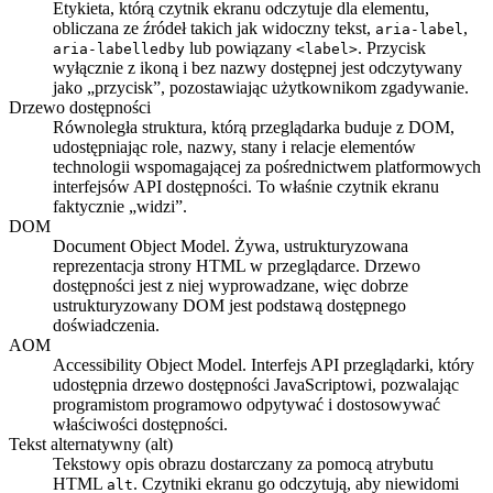
Etykieta, którą czytnik ekranu odczytuje dla elementu,
obliczana ze źródeł takich jak widoczny tekst,
,
aria-label
lub powiązany
. Przycisk
aria-labelledby
<label>
wyłącznie z ikoną i bez nazwy dostępnej jest odczytywany
jako „przycisk”, pozostawiając użytkownikom zgadywanie.
Drzewo dostępności
Równoległa struktura, którą przeglądarka buduje z DOM,
udostępniając role, nazwy, stany i relacje elementów
technologii wspomagającej za pośrednictwem platformowych
interfejsów API dostępności. To właśnie czytnik ekranu
faktycznie „widzi”.
DOM
Document Object Model. Żywa, ustrukturyzowana
reprezentacja strony HTML w przeglądarce. Drzewo
dostępności jest z niej wyprowadzane, więc dobrze
ustrukturyzowany DOM jest podstawą dostępnego
doświadczenia.
AOM
Accessibility Object Model. Interfejs API przeglądarki, który
udostępnia drzewo dostępności JavaScriptowi, pozwalając
programistom programowo odpytywać i dostosowywać
właściwości dostępności.
Tekst alternatywny (alt)
Tekstowy opis obrazu dostarczany za pomocą atrybutu
HTML
. Czytniki ekranu go odczytują, aby niewidomi
alt