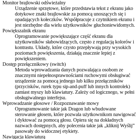
Monitor brajlowski odświeżalny
Urządzenie sprzętowe, które przedstawia tekst z ekranu jako
dotykowe znaki brajlowskie za pomocą unoszących się i
opadających kołeczków. Współpracuje z czytnikiem ekranu i
jest niezbędne dla wielu użytkowników głuchoniewidomych.
Powiększalnik ekranu
Oprogramowanie powiększające część ekranu dla
użytkowników słabowidzących, często z regulacją kolorów i
kontrastu. Układy, które czysto przepływają przy wysokich
poziomach powiększenia, działają znacznie lepiej z
powiększeniem.
Dostęp przełącznikowy (switch)
Metoda wprowadzania danych pozwalająca osobom ze
znacznymi niepełnosprawnościami ruchowymi obsługiwać
urządzenie za pomocą jednego lub kilku przełączników
(przycisków, rurek typu sip-and-puff lub innych kontrolek)
zamiast myszy lub klawiatury. Zależy od logicznego, w pełni
obsługiwalnego interfejsu.
Wprowadzanie głosowe / Rozpoznawanie mowy
Oprogramowanie takie jak Dragon lub wbudowane
sterowanie głosem, które pozwala użytkownikom nawigować
i dyktować za pomocą głosu. Opiera się na dokładnych
nazwach dostępnych, aby polecenia takie jak „kliknij Wyślij”
pasowały do widocznej etykiety.
Nawigacja klawiaturą