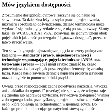
Mów językiem dostępności
Zrozumienie dostępności cyfrowej zaczyna się od nauki jej
słownictwa. Ta dziedzina leży na styku prawa, projektowania,
inżynierii i osobistego doświadczenia, dlatego terminologia może
wydawać się trudna, gdy zetkniesz się z nią po raz pierwszy. Skróty
takie jak WCAG, ARIA i VPAT pojawiają się jednym tchem obok
pojęć takich jak „treść postrzegalna” i „nazwa dostępna”, przez co
łatwo stracić wątek.
Ten słownik grupuje najważniejsze pojęcia w cztery praktyczne
kategorie —
standardy i prawo
,
niepełnosprawności i
technologie wspomagające
,
pojęcia techniczne i ARIA
oraz
testowanie i proces
— abyś mógł szybko znaleźć to, czego
potrzebujesz, i zobaczyć, jak poszczególne elementy się ze sobą
łączą. Każde hasło zawiera definicję napisaną prostym językiem
oraz, tam gdzie to pomocne, krótki przykład.
Uwaga przed rozpoczęciem: żadne pojedyncze narzędzie, wtyczka
ani „nakładka dostępności” (overlay) nie sprawia, że witryna staje
się zgodna lub naprawdę użyteczna. Prawdziwa dostępność wynika
z dostępnego kodu, przemyślanego projektu i testów z udziałem
osób, które polegają na technologiach wspomagających. Do
każdego produktu obiecującego natychmiastową zgodność