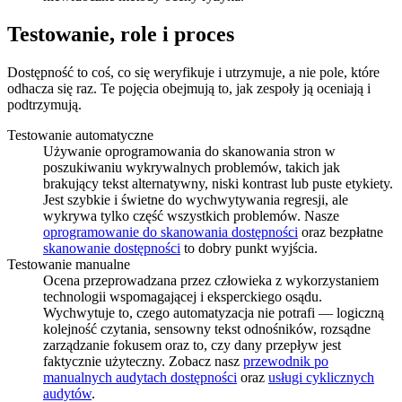
Testowanie, role i proces
Dostępność to coś, co się weryfikuje i utrzymuje, a nie pole, które
odhacza się raz. Te pojęcia obejmują to, jak zespoły ją oceniają i
podtrzymują.
Testowanie automatyczne
Używanie oprogramowania do skanowania stron w
poszukiwaniu wykrywalnych problemów, takich jak
brakujący tekst alternatywny, niski kontrast lub puste etykiety.
Jest szybkie i świetne do wychwytywania regresji, ale
wykrywa tylko część wszystkich problemów. Nasze
oprogramowanie do skanowania dostępności
oraz bezpłatne
skanowanie dostępności
to dobry punkt wyjścia.
Testowanie manualne
Ocena przeprowadzana przez człowieka z wykorzystaniem
technologii wspomagającej i eksperckiego osądu.
Wychwytuje to, czego automatyzacja nie potrafi — logiczną
kolejność czytania, sensowny tekst odnośników, rozsądne
zarządzanie fokusem oraz to, czy dany przepływ jest
faktycznie użyteczny. Zobacz nasz
przewodnik po
manualnych audytach dostępności
oraz
usługi cyklicznych
audytów
.