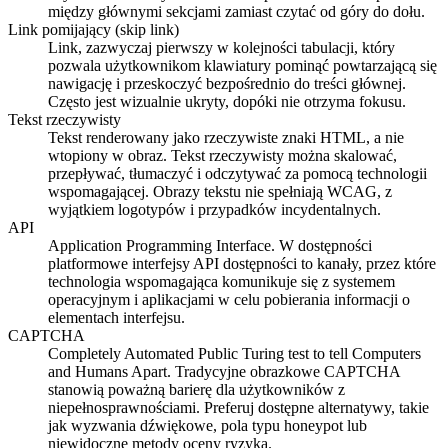
między głównymi sekcjami zamiast czytać od góry do dołu.
Link pomijający (skip link)
Link, zazwyczaj pierwszy w kolejności tabulacji, który
pozwala użytkownikom klawiatury pominąć powtarzającą się
nawigację i przeskoczyć bezpośrednio do treści głównej.
Często jest wizualnie ukryty, dopóki nie otrzyma fokusu.
Tekst rzeczywisty
Tekst renderowany jako rzeczywiste znaki HTML, a nie
wtopiony w obraz. Tekst rzeczywisty można skalować,
przepływać, tłumaczyć i odczytywać za pomocą technologii
wspomagającej. Obrazy tekstu nie spełniają WCAG, z
wyjątkiem logotypów i przypadków incydentalnych.
API
Application Programming Interface. W dostępności
platformowe interfejsy API dostępności to kanały, przez które
technologia wspomagająca komunikuje się z systemem
operacyjnym i aplikacjami w celu pobierania informacji o
elementach interfejsu.
CAPTCHA
Completely Automated Public Turing test to tell Computers
and Humans Apart. Tradycyjne obrazkowe CAPTCHA
stanowią poważną barierę dla użytkowników z
niepełnosprawnościami. Preferuj dostępne alternatywy, takie
jak wyzwania dźwiękowe, pola typu honeypot lub
niewidoczne metody oceny ryzyka.