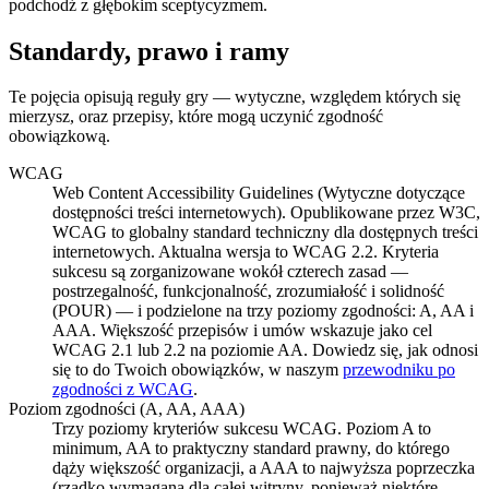
podchodź z głębokim sceptycyzmem.
Standardy, prawo i ramy
Te pojęcia opisują reguły gry — wytyczne, względem których się
mierzysz, oraz przepisy, które mogą uczynić zgodność
obowiązkową.
WCAG
Web Content Accessibility Guidelines (Wytyczne dotyczące
dostępności treści internetowych). Opublikowane przez W3C,
WCAG to globalny standard techniczny dla dostępnych treści
internetowych. Aktualna wersja to WCAG 2.2. Kryteria
sukcesu są zorganizowane wokół czterech zasad —
postrzegalność, funkcjonalność, zrozumiałość i solidność
(POUR) — i podzielone na trzy poziomy zgodności: A, AA i
AAA. Większość przepisów i umów wskazuje jako cel
WCAG 2.1 lub 2.2 na poziomie AA. Dowiedz się, jak odnosi
się to do Twoich obowiązków, w naszym
przewodniku po
zgodności z WCAG
.
Poziom zgodności (A, AA, AAA)
Trzy poziomy kryteriów sukcesu WCAG. Poziom A to
minimum, AA to praktyczny standard prawny, do którego
dąży większość organizacji, a AAA to najwyższa poprzeczka
(rzadko wymagana dla całej witryny, ponieważ niektóre