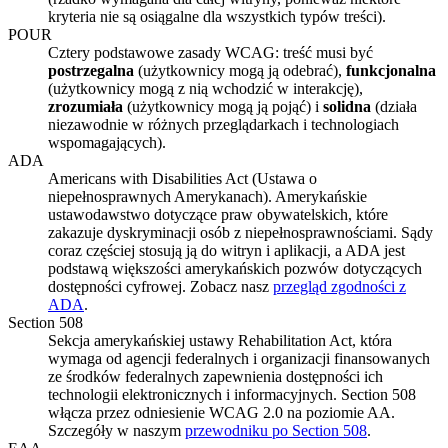
kryteria nie są osiągalne dla wszystkich typów treści).
POUR
Cztery podstawowe zasady WCAG: treść musi być
postrzegalna
(użytkownicy mogą ją odebrać),
funkcjonalna
(użytkownicy mogą z nią wchodzić w interakcję),
zrozumiała
(użytkownicy mogą ją pojąć) i
solidna
(działa
niezawodnie w różnych przeglądarkach i technologiach
wspomagających).
ADA
Americans with Disabilities Act (Ustawa o
niepełnosprawnych Amerykanach). Amerykańskie
ustawodawstwo dotyczące praw obywatelskich, które
zakazuje dyskryminacji osób z niepełnosprawnościami. Sądy
coraz częściej stosują ją do witryn i aplikacji, a ADA jest
podstawą większości amerykańskich pozwów dotyczących
dostępności cyfrowej. Zobacz nasz
przegląd zgodności z
ADA
.
Section 508
Sekcja amerykańskiej ustawy Rehabilitation Act, która
wymaga od agencji federalnych i organizacji finansowanych
ze środków federalnych zapewnienia dostępności ich
technologii elektronicznych i informacyjnych. Section 508
włącza przez odniesienie WCAG 2.0 na poziomie AA.
Szczegóły w naszym
przewodniku po Section 508
.