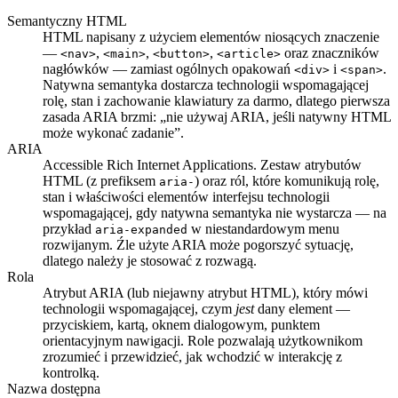
Semantyczny HTML
HTML napisany z użyciem elementów niosących znaczenie
—
,
,
,
oraz znaczników
<nav>
<main>
<button>
<article>
nagłówków — zamiast ogólnych opakowań
i
.
<div>
<span>
Natywna semantyka dostarcza technologii wspomagającej
rolę, stan i zachowanie klawiatury za darmo, dlatego pierwsza
zasada ARIA brzmi: „nie używaj ARIA, jeśli natywny HTML
może wykonać zadanie”.
ARIA
Accessible Rich Internet Applications. Zestaw atrybutów
HTML (z prefiksem
) oraz ról, które komunikują rolę,
aria-
stan i właściwości elementów interfejsu technologii
wspomagającej, gdy natywna semantyka nie wystarcza — na
przykład
w niestandardowym menu
aria-expanded
rozwijanym. Źle użyte ARIA może pogorszyć sytuację,
dlatego należy je stosować z rozwagą.
Rola
Atrybut ARIA (lub niejawny atrybut HTML), który mówi
technologii wspomagającej, czym
jest
dany element —
przyciskiem, kartą, oknem dialogowym, punktem
orientacyjnym nawigacji. Role pozwalają użytkownikom
zrozumieć i przewidzieć, jak wchodzić w interakcję z
kontrolką.
Nazwa dostępna