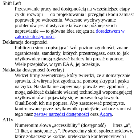
Shift Left
Przesuwanie pracy nad dostępnością na wcześniejsze etapy
cyklu rozwoju — do projektowania i przeglądu kodu zamiast
poprawek po wdrożeniu. Wczesne wychwytywanie
problemów jest drastycznie tańsze niż późniejsze ich
naprawianie — to główna idea stojąca za
doradztwem w
zakresie dostępności
.
Deklaracja dostępności
Publiczna strona opisująca Twój poziom zgodności, znane
ograniczenia, standardy, których przestrzegasz, oraz to, jak
użytkownicy mogą zgłaszać bariery lub prosić o pomoc.
Wiele przepisów, w tym EAA, jej oczekuje.
Nakładka dostępności (overlay)
Widżet firmy zewnętrznej, który twierdzi, że automatycznie
sprawia, iż witryna jest zgodna, za pomocą skryptu i paska
narzędzi. Nakładki nie zapewniają prawdziwej zgodności,
mogą zakłócać działanie własnej technologii wspomagającej
użytkowników i pojawiały się w pozwach sądowych.
QualiBooth ich nie popiera. Aby zastosować przejrzyste,
kontrolowane przez użytkownika podejście, zobacz zamiast
tego nasz
zestaw narzędzi dostępności
oraz
Agora
.
A11y
Numeronim słowa „accessibility” (dostępność) — litera „a”,
11 liter, a następnie „y”. Powszechny skrót społecznościowy,
który zobaczysz w kodzie, prelekcjach konferencyjnych i