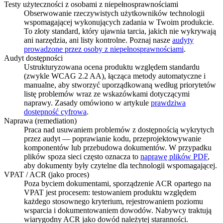
Testy użyteczności z osobami z niepełnosprawnościami
Obserwowanie rzeczywistych użytkowników technologii
wspomagającej wykonujących zadania w Twoim produkcie.
To złoty standard, który ujawnia tarcia, jakich nie wykrywają
ani narzędzia, ani listy kontrolne. Poznaj nasze
audyty
prowadzone przez osoby z niepełnosprawnościami
.
Audyt dostępności
Ustrukturyzowana ocena produktu względem standardu
(zwykle WCAG 2.2 AA), łącząca metody automatyczne i
manualne, aby stworzyć uporządkowaną według priorytetów
listę problemów wraz ze wskazówkami dotyczącymi
naprawy. Zasady omówiono w artykule
prawdziwa
dostępność cyfrowa
.
Naprawa (remediation)
Praca nad usuwaniem problemów z dostępnością wykrytych
przez audyt — poprawianie kodu, przeprojektowywanie
komponentów lub przebudowa dokumentów. W przypadku
plików spoza sieci często oznacza to
naprawę plików PDF
,
aby dokumenty były czytelne dla technologii wspomagającej.
VPAT / ACR (jako proces)
Poza byciem dokumentami, sporządzenie ACR opartego na
VPAT jest procesem: testowaniem produktu względem
każdego stosownego kryterium, rejestrowaniem poziomu
wsparcia i dokumentowaniem dowodów. Nabywcy traktują
wiarygodny ACR jako dowód należytej staranności.