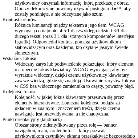
użytkownicy otrzymali informację, którą przekazuje obraz.
Obrazy dekoracyjne powinny używać pustego
, aby
alt=""
zostały pominięte, a nie odczytane jako szum.
Kontrast kolorów
Różnica luminancji między tekstem a jego tłem. WCAG
wymagają co najmniej 4.5:1 dla zwykłego tekstu i 3:1 dla
dużego tekstu (oraz 3:1 dla istotnych komponentów interfejsu
i grafik). Odpowiedni kontrast pomaga użytkownikom
słabowidzącym oraz każdemu, kto czyta w jasnym świetle
słonecznym.
Wskaźnik fokusu
Widoczny zarys lub podświetlenie pokazujące, który element
ma obecnie fokus klawiatury. WCAG wymagają, aby był
wyraźnie widoczny, dzięki czemu użytkownicy klawiatury
zawsze wiedzą, gdzie się znajdują. Usuwanie zarysów fokusu
w CSS bez widocznego zamiennika to częsty, poważny błąd.
Kolejność fokusu
Kolejność, w jakiej fokus klawiatury przesuwa się przez
elementy interaktywne. Logiczna kolejność podąża za
układem wizualnym i znaczeniem treści, dzięki czemu
nawigacja jest przewidywalna, a nie chaotyczna.
Punkt orientacyjny (landmark)
Obszar strony zidentyfikowany przez rolę — banner,
navigation, main, contentinfo — który pozwala
użytkownikom czytników ekranu przeskakiwać bezpośrednio