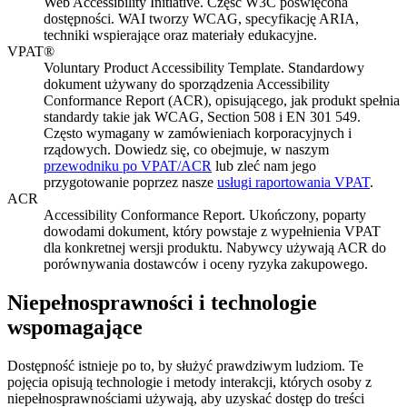
Web Accessibility Initiative. Część W3C poświęcona
dostępności. WAI tworzy WCAG, specyfikację ARIA,
techniki wspierające oraz materiały edukacyjne.
VPAT®
Voluntary Product Accessibility Template. Standardowy
dokument używany do sporządzenia Accessibility
Conformance Report (ACR), opisującego, jak produkt spełnia
standardy takie jak WCAG, Section 508 i EN 301 549.
Często wymagany w zamówieniach korporacyjnych i
rządowych. Dowiedz się, co obejmuje, w naszym
przewodniku po VPAT/ACR
lub zleć nam jego
przygotowanie poprzez nasze
usługi raportowania VPAT
.
ACR
Accessibility Conformance Report. Ukończony, poparty
dowodami dokument, który powstaje z wypełnienia VPAT
dla konkretnej wersji produktu. Nabywcy używają ACR do
porównywania dostawców i oceny ryzyka zakupowego.
Niepełnosprawności i technologie
wspomagające
Dostępność istnieje po to, by służyć prawdziwym ludziom. Te
pojęcia opisują technologie i metody interakcji, których osoby z
niepełnosprawnościami używają, aby uzyskać dostęp do treści