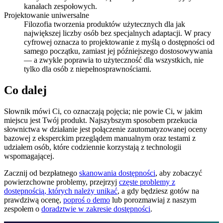
kanałach zespołowych.
Projektowanie uniwersalne
Filozofia tworzenia produktów użytecznych dla jak
największej liczby osób bez specjalnych adaptacji. W pracy
cyfrowej oznacza to projektowanie z myślą o dostępności od
samego początku, zamiast jej późniejszego dostosowywania
— a zwykle poprawia to użyteczność dla wszystkich, nie
tylko dla osób z niepełnosprawnościami.
Co dalej
Słownik mówi Ci, co oznaczają pojęcia; nie powie Ci, w jakim
miejscu jest Twój produkt. Najszybszym sposobem przekucia
słownictwa w działanie jest połączenie zautomatyzowanej oceny
bazowej z eksperckim przeglądem manualnym oraz testami z
udziałem osób, które codziennie korzystają z technologii
wspomagającej.
Zacznij od bezpłatnego
skanowania dostępności
, aby zobaczyć
powierzchowne problemy, przejrzyj
częste problemy z
dostępnością, których należy unikać
, a gdy będziesz gotów na
prawdziwą ocenę,
poproś o demo
lub porozmawiaj z naszym
zespołem o
doradztwie w zakresie dostępności
.