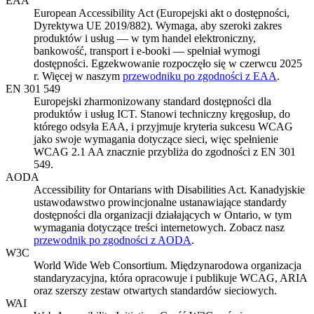
EAA
European Accessibility Act (Europejski akt o dostępności,
Dyrektywa UE 2019/882). Wymaga, aby szeroki zakres
produktów i usług — w tym handel elektroniczny,
bankowość, transport i e-booki — spełniał wymogi
dostępności. Egzekwowanie rozpoczęło się w czerwcu 2025
r. Więcej w naszym
przewodniku po zgodności z EAA
.
EN 301 549
Europejski zharmonizowany standard dostępności dla
produktów i usług ICT. Stanowi techniczny kręgosłup, do
którego odsyła EAA, i przyjmuje kryteria sukcesu WCAG
jako swoje wymagania dotyczące sieci, więc spełnienie
WCAG 2.1 AA znacznie przybliża do zgodności z EN 301
549.
AODA
Accessibility for Ontarians with Disabilities Act. Kanadyjskie
ustawodawstwo prowincjonalne ustanawiające standardy
dostępności dla organizacji działających w Ontario, w tym
wymagania dotyczące treści internetowych. Zobacz nasz
przewodnik po zgodności z AODA
.
W3C
World Wide Web Consortium. Międzynarodowa organizacja
standaryzacyjna, która opracowuje i publikuje WCAG, ARIA
oraz szerszy zestaw otwartych standardów sieciowych.
WAI