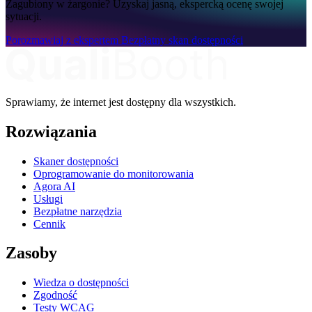
Zagubiony w żargonie? Uzyskaj jasną, ekspercką ocenę swojej
sytuacji.
Porozmawiaj z ekspertem
Bezpłatny skan dostępności
Sprawiamy, że internet jest dostępny dla wszystkich.
Rozwiązania
Skaner dostępności
Oprogramowanie do monitorowania
Agora AI
Usługi
Bezpłatne narzędzia
Cennik
Zasoby
Wiedza o dostępności
Zgodność
Testy WCAG