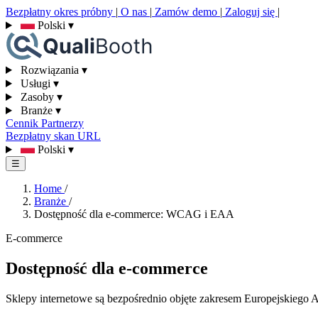
Bezpłatny okres próbny
|
O nas
|
Zamów demo
|
Zaloguj się
|
Polski
▾
Rozwiązania
▾
Usługi
▾
Zasoby
▾
Branże
▾
Cennik
Partnerzy
Bezpłatny skan URL
Polski
▾
☰
Home
/
Branże
/
Dostępność dla e-commerce: WCAG i EAA
E-commerce
Dostępność dla e-commerce
Sklepy internetowe są bezpośrednio objęte zakresem Europejskiego A