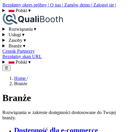
Bezpłatny okres próbny
|
O nas
|
Zamów demo
|
Zaloguj się
|
Polski
▾
Rozwiązania
▾
Usługi
▾
Zasoby
▾
Branże
▾
Cennik
Partnerzy
Bezpłatny skan URL
Polski
▾
☰
Home
/
Branże
Branże
Rozwiązania w zakresie dostępności dostosowane do Twojej
branży.
Dostępność dla e-commerce