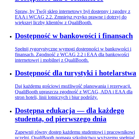
Spraw, by Twój sklep internetowy był dostępny i zgodny z
EAA i WCAG 2.2. Zmniejsz ryzyko prawne i dotrzyj do
większej liczby klientów z QualiBooth.
Dostępność w bankowości i finansach
Spełnij rygorystyczne wymogi dostępności w bankowości i
finansach. Zgodność z WCAG 2.2 i EAA dla bankowości
internetowej i mobilnej z QualiBooth.
Dostępność dla turystyki i hotelarstwa
Daj każdemu gościowi możliwość planowania i rezerwacji.
QualiBooth upraszcza zgodność z WCAG, ADA i EAA dla
stron hoteli, linii lotniczych i biur podróży.
Dostępna edukacja — dla każdego
studenta, od pierwszego dnia
Zapewnij równy dostęp każdemu studentowi i pracownikowi
uczelni. QualiBooth pomaga szkolnictwu wyższemu spełniać