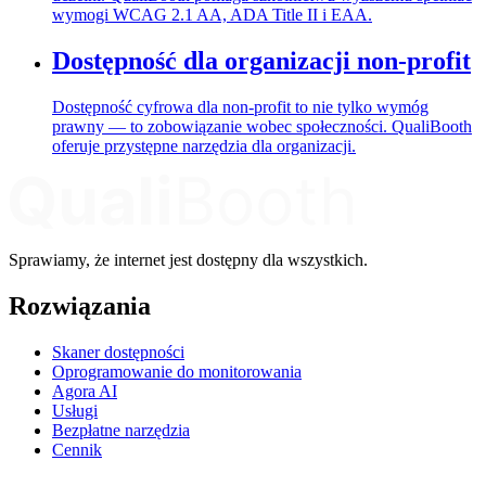
wymogi WCAG 2.1 AA, ADA Title II i EAA.
Dostępność dla organizacji non-profit
Dostępność cyfrowa dla non-profit to nie tylko wymóg
prawny — to zobowiązanie wobec społeczności. QualiBooth
oferuje przystępne narzędzia dla organizacji.
Sprawiamy, że internet jest dostępny dla wszystkich.
Rozwiązania
Skaner dostępności
Oprogramowanie do monitorowania
Agora AI
Usługi
Bezpłatne narzędzia
Cennik