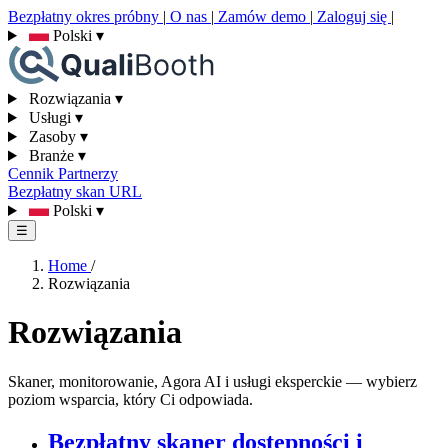
Bezpłatny okres próbny
|
O nas
|
Zamów demo
|
Zaloguj się
|
Polski
▾
Rozwiązania
▾
Usługi
▾
Zasoby
▾
Branże
▾
Cennik
Partnerzy
Bezpłatny skan URL
Polski
▾
☰
Home
/
Rozwiązania
Rozwiązania
Skaner, monitorowanie, Agora AI i usługi eksperckie — wybierz
poziom wsparcia, który Ci odpowiada.
Bezpłatny skaner dostępności i