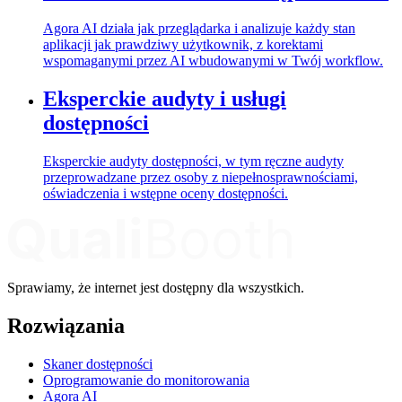
Agora AI działa jak przeglądarka i analizuje każdy stan
aplikacji jak prawdziwy użytkownik, z korektami
wspomaganymi przez AI wbudowanymi w Twój workflow.
Eksperckie audyty i usługi
dostępności
Eksperckie audyty dostępności, w tym ręczne audyty
przeprowadzane przez osoby z niepełnosprawnościami,
oświadczenia i wstępne oceny dostępności.
Sprawiamy, że internet jest dostępny dla wszystkich.
Rozwiązania
Skaner dostępności
Oprogramowanie do monitorowania
Agora AI