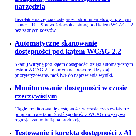
narzędzia
Bezpłatne narzędzia dostępności stron internetowych, w tym
skaner URL. Sprawdź dowolną stronę pod kątem WCAG 2.2
bez żadnych kosztów.
Automatyczne skanowanie
dostępności pod kątem WCAG 2.2
Skanuj witrynę pod kątem dostępności dzięki automatycznym
testom WCAG 2.2 opartym na axe-core. Uzyskaj
priorytetyzowane, możliwe do naprawienia wyniki.
Monitorowanie dostępności w czasie
rzeczywistym
Ciągłe monitorowanie dostępności w czasie rzeczywistym z
pulpitami i alertami. Śledź zgodność z WCAG i wykrywaj
regresje, zanim trafią na produkcję.
Testowanie i korekta dostępności z AI