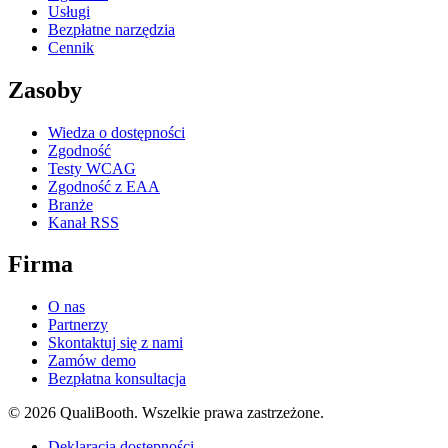
Usługi
Bezpłatne narzędzia
Cennik
Zasoby
Wiedza o dostępności
Zgodność
Testy WCAG
Zgodność z EAA
Branże
Kanał RSS
Firma
O nas
Partnerzy
Skontaktuj się z nami
Zamów demo
Bezpłatna konsultacja
© 2026 QualiBooth. Wszelkie prawa zastrzeżone.
Deklaracja dostępności