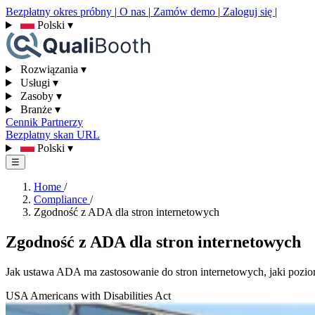
Bezpłatny okres próbny
|
O nas
|
Zamów demo
|
Zaloguj się
|
Polski
▾
Rozwiązania
▾
Usługi
▾
Zasoby
▾
Branże
▾
Cennik
Partnerzy
Bezpłatny skan URL
Polski
▾
☰
Home
/
Compliance
/
Zgodność z ADA dla stron internetowych
Zgodność z ADA dla stron internetowych
Jak ustawa ADA ma zastosowanie do stron internetowych, jaki poz
USA
Americans with Disabilities Act