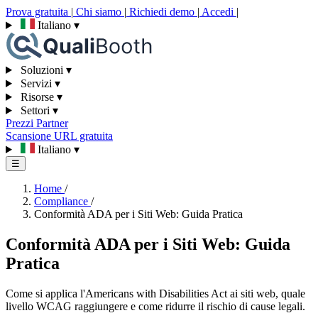
Prova gratuita
|
Chi siamo
|
Richiedi demo
|
Accedi
|
Italiano
▾
Soluzioni
▾
Servizi
▾
Risorse
▾
Settori
▾
Prezzi
Partner
Scansione URL gratuita
Italiano
▾
☰
Home
/
Compliance
/
Conformità ADA per i Siti Web: Guida Pratica
Conformità ADA per i Siti Web: Guida
Pratica
Come si applica l'Americans with Disabilities Act ai siti web, quale
livello WCAG raggiungere e come ridurre il rischio di cause legali.