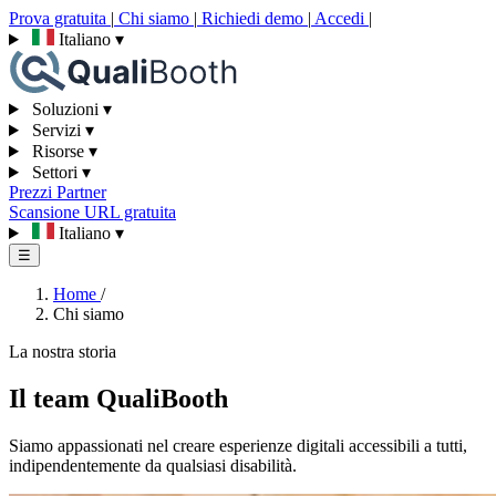
Prova gratuita
|
Chi siamo
|
Richiedi demo
|
Accedi
|
Italiano
▾
Soluzioni
▾
Servizi
▾
Risorse
▾
Settori
▾
Prezzi
Partner
Scansione URL gratuita
Italiano
▾
☰
Home
/
Chi siamo
La nostra storia
Il team QualiBooth
Siamo appassionati nel creare esperienze digitali accessibili a tutti,
indipendentemente da qualsiasi disabilità.