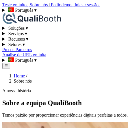
Teste gratuito
|
Sobre nós
|
Pedir demo
|
Iniciar sessão
|
Português
▾
Soluções
▾
Serviços
▾
Recursos
▾
Setores
▾
Preços
Parceiros
Análise de URL gratuita
Português
▾
☰
Home
/
Sobre nós
A nossa história
Sobre a equipa QualiBooth
Temos paixão por proporcionar experiências digitais perfeitas a todos