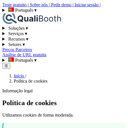
Teste gratuito
|
Sobre nós
|
Pedir demo
|
Iniciar sessão
|
Português
▾
Soluções
▾
Serviços
▾
Recursos
▾
Setores
▾
Preços
Parceiros
Análise de URL gratuita
Português
▾
☰
Início
/
Política de cookies
Informação legal
Política de cookies
Utilizamos cookies de forma moderada.