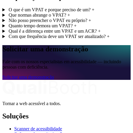
O que é um VPAT e porque preciso de um?
+
Que normas abrange o VPAT?
+
Não posso preencher o VPAT eu próprio?
+
Quanto tempo demora um VPAT?
+
Qual é a diferença entre um VPAT e um ACR?
+
Com que frequência deve um VPAT ser atualizado?
+
Solicitar uma demonstração
Fale com os nossos especialistas em acessibilidade — incluindo
pessoas com deficiência.
Solicitar uma demonstração
Tornar a web acessível a todos.
Soluções
Scanner de acessibilidade