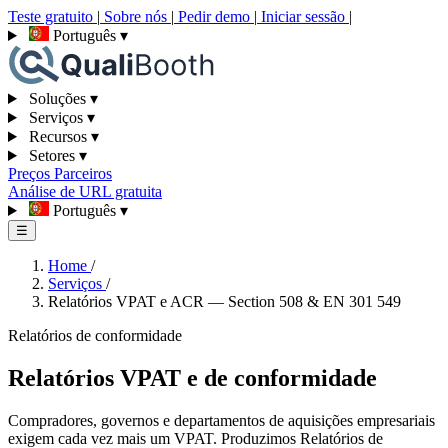
Teste gratuito
|
Sobre nós
|
Pedir demo
|
Iniciar sessão
|
Português
▾
Soluções
▾
Serviços
▾
Recursos
▾
Setores
▾
Preços
Parceiros
Análise de URL gratuita
Português
▾
☰
Home
/
Serviços
/
Relatórios VPAT e ACR — Section 508 & EN 301 549
Relatórios de conformidade
Relatórios VPAT e de conformidade
Compradores, governos e departamentos de aquisições empresariais
exigem cada vez mais um VPAT. Produzimos Relatórios de