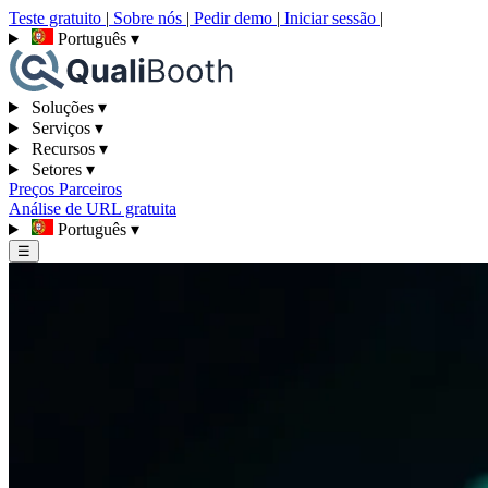
Teste gratuito
|
Sobre nós
|
Pedir demo
|
Iniciar sessão
|
Português
▾
Soluções
▾
Serviços
▾
Recursos
▾
Setores
▾
Preços
Parceiros
Análise de URL gratuita
Português
▾
☰