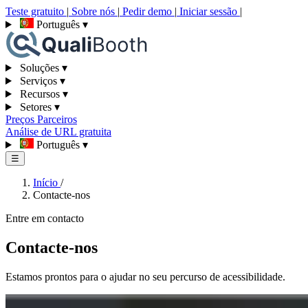
Teste gratuito
|
Sobre nós
|
Pedir demo
|
Iniciar sessão
|
Português
▾
Soluções
▾
Serviços
▾
Recursos
▾
Setores
▾
Preços
Parceiros
Análise de URL gratuita
Português
▾
☰
Início
/
Contacte-nos
Entre em contacto
Contacte-nos
Estamos prontos para o ajudar no seu percurso de acessibilidade.