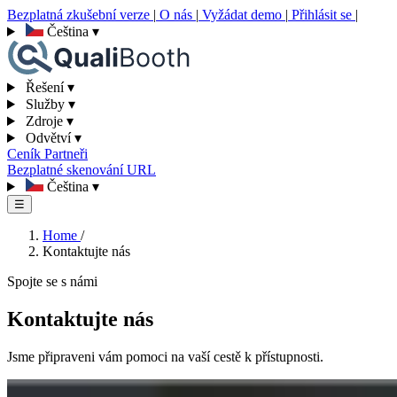
Bezplatná zkušební verze
|
O nás
|
Vyžádat demo
|
Přihlásit se
|
Čeština
▾
Řešení
▾
Služby
▾
Zdroje
▾
Odvětví
▾
Ceník
Partneři
Bezplatné skenování URL
Čeština
▾
☰
Home
/
Kontaktujte nás
Spojte se s námi
Kontaktujte nás
Jsme připraveni vám pomoci na vaší cestě k přístupnosti.