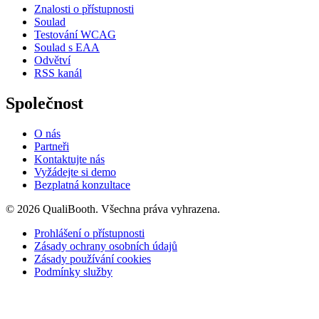
Znalosti o přístupnosti
Soulad
Testování WCAG
Soulad s EAA
Odvětví
RSS kanál
Společnost
O nás
Partneři
Kontaktujte nás
Vyžádejte si demo
Bezplatná konzultace
© 2026 QualiBooth. Všechna práva vyhrazena.
Prohlášení o přístupnosti
Zásady ochrany osobních údajů
Zásady používání cookies
Podmínky služby