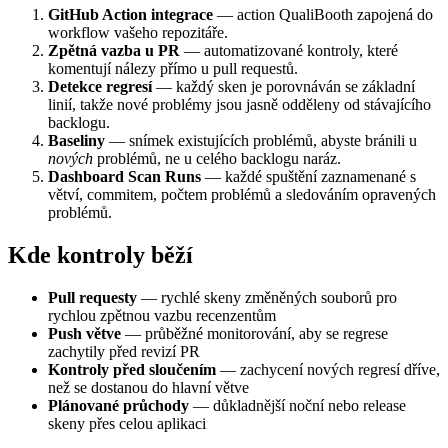
GitHub Action integrace
— action QualiBooth zapojená do
workflow vašeho repozitáře.
Zpětná vazba u PR
— automatizované kontroly, které
komentují nálezy přímo u pull requestů.
Detekce regresí
— každý sken je porovnáván se základní
linií, takže nové problémy jsou jasně odděleny od stávajícího
backlogu.
Baseliny
— snímek existujících problémů, abyste bránili u
nových
problémů, ne u celého backlogu naráz.
Dashboard Scan Runs
— každé spuštění zaznamenané s
větví, commitem, počtem problémů a sledováním opravených
problémů.
Kde kontroly běží
Pull requesty
— rychlé skeny změněných souborů pro
rychlou zpětnou vazbu recenzentům
Push větve
— průběžné monitorování, aby se regrese
zachytily před revizí PR
Kontroly před sloučením
— zachycení nových regresí dříve,
než se dostanou do hlavní větve
Plánované průchody
— důkladnější noční nebo release
skeny přes celou aplikaci