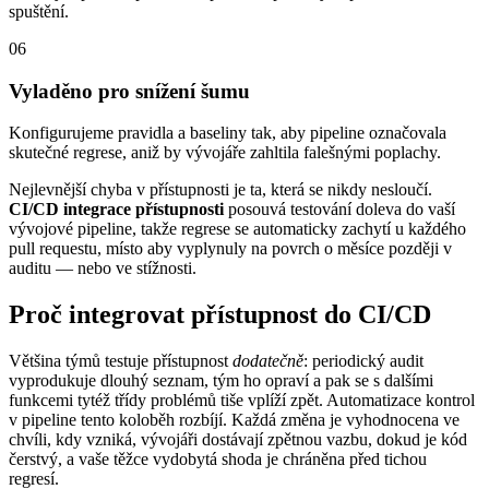
spuštění.
06
Vyladěno pro snížení šumu
Konfigurujeme pravidla a baseliny tak, aby pipeline označovala
skutečné regrese, aniž by vývojáře zahltila falešnými poplachy.
Nejlevnější chyba v přístupnosti je ta, která se nikdy nesloučí.
CI/CD integrace přístupnosti
posouvá testování doleva do vaší
vývojové pipeline, takže regrese se automaticky zachytí u každého
pull requestu, místo aby vyplynuly na povrch o měsíce později v
auditu — nebo ve stížnosti.
Proč integrovat přístupnost do CI/CD
Většina týmů testuje přístupnost
dodatečně
: periodický audit
vyprodukuje dlouhý seznam, tým ho opraví a pak se s dalšími
funkcemi tytéž třídy problémů tiše vplíží zpět. Automatizace kontrol
v pipeline tento koloběh rozbíjí. Každá změna je vyhodnocena ve
chvíli, kdy vzniká, vývojáři dostávají zpětnou vazbu, dokud je kód
čerstvý, a vaše těžce vydobytá shoda je chráněna před tichou
regresí.