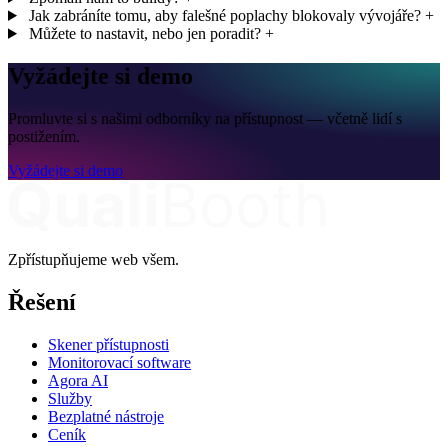
Jak zabráníte tomu, aby falešné poplachy blokovaly vývojáře?
+
Můžete to nastavit, nebo jen poradit?
+
Vyžádejte si demo
Promluvte si s našimi odborníky na přístupnost — včetně lidí s
postižením.
Vyžádejte si demo
Zpřístupňujeme web všem.
Řešení
Skener přístupnosti
Monitorovací software
Agora AI
Služby
Bezplatné nástroje
Ceník