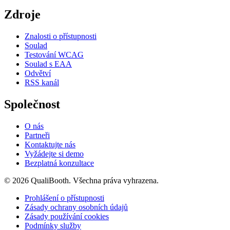
Zdroje
Znalosti o přístupnosti
Soulad
Testování WCAG
Soulad s EAA
Odvětví
RSS kanál
Společnost
O nás
Partneři
Kontaktujte nás
Vyžádejte si demo
Bezplatná konzultace
© 2026 QualiBooth. Všechna práva vyhrazena.
Prohlášení o přístupnosti
Zásady ochrany osobních údajů
Zásady používání cookies
Podmínky služby