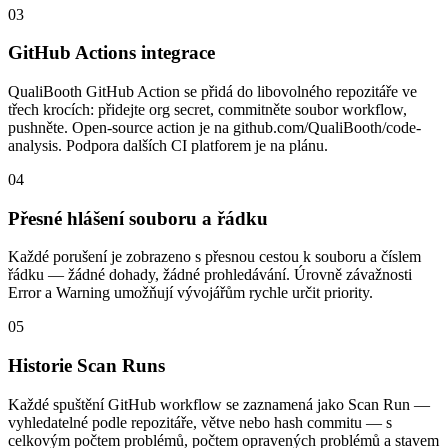
03
GitHub Actions integrace
QualiBooth GitHub Action se přidá do libovolného repozitáře ve
třech krocích: přidejte org secret, commitněte soubor workflow,
pushněte. Open-source action je na github.com/QualiBooth/code-
analysis. Podpora dalších CI platforem je na plánu.
04
Přesné hlášení souboru a řádku
Každé porušení je zobrazeno s přesnou cestou k souboru a číslem
řádku — žádné dohady, žádné prohledávání. Úrovně závažnosti
Error a Warning umožňují vývojářům rychle určit priority.
05
Historie Scan Runs
Každé spuštění GitHub workflow se zaznamená jako Scan Run —
vyhledatelné podle repozitáře, větve nebo hash commitu — s
celkovým počtem problémů, počtem opravených problémů a stavem