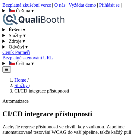
Bezplatná zkušební verze
|
O nás
|
Vyžádat demo
|
Přihlásit se
|
Čeština
▾
Řešení
▾
Služby
▾
Zdroje
▾
Odvětví
▾
Ceník
Partneři
Bezplatné skenování URL
Čeština
▾
☰
Home
/
Služby
/
CI/CD integrace přístupnosti
Automatizace
CI/CD integrace přístupnosti
Zachyťte regrese přístupnosti ve chvíli, kdy vzniknou. Zapojíme
automatizované testování WCAG do vaší pipeline, takže každý pull