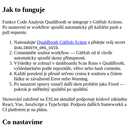
Jak to funguje
Funkce Code Analysis QualiBooth se integruje s GitHub Actions.
Po nastavení se workflow spouští automaticky při každém push a
pull requestu:
Nainstalujte
QualiBooth GitHub Action
a přidejte svůj secret
.
QUALIBOOTH_ORG_UUID
Commitněte soubor workflow — GitHub od té chvíle
automaticky spouští skeny přístupnosti.
Výsledky se zobrazí v dashboardu Scan Runs v QualiBooth,
vyhledatelném podle repozitáře, větve nebo hash commitu.
Každé porušení je přesně určeno cestou k souboru a číslem
řádku se závažností Error nebo Warning.
Po nasazení opravy označí další sken problém jako Fixed —
pokrok je měřitelný spuštění po spuštění.
Skenování založené na ESLint aktuálně podporuje kódové základny
React, Vue, JavaScript a TypeScript. Podpora dalších frameworků a
CI platforem je na plánu.
Co nastavíme