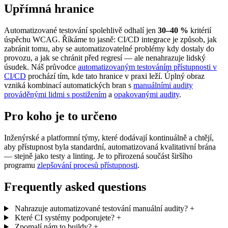
Upřímná hranice
Automatizované testování spolehlivě odhalí jen
30–40 %
kritérií
úspěchu WCAG. Říkáme to jasně: CI/CD integrace je způsob, jak
zabránit tomu, aby se automatizovatelné problémy kdy dostaly do
provozu, a jak se chránit před regresí — ale nenahrazuje lidský
úsudek. Náš průvodce
automatizovaným testováním přístupnosti v
CI/CD
prochází tím, kde tato hranice v praxi leží. Úplný obraz
vzniká kombinací automatických bran s
manuálními audity
prováděnými lidmi s postižením
a
opakovanými audity
.
Pro koho je to určeno
Inženýrské a platformní týmy, které dodávají kontinuálně a chtějí,
aby přístupnost byla standardní, automatizovaná kvalitativní brána
— stejně jako testy a linting. Je to přirozená součást širšího
programu
zlepšování procesů přístupnosti
.
Frequently asked questions
Nahrazuje automatizované testování manuální audity?
+
Které CI systémy podporujete?
+
Zpomalí nám to buildy?
+