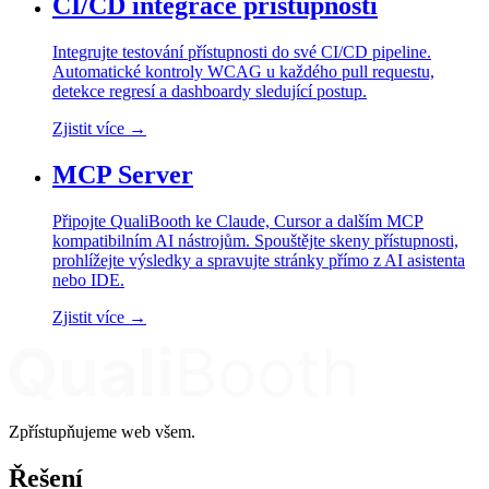
CI/CD integrace přístupnosti
Integrujte testování přístupnosti do své CI/CD pipeline.
Automatické kontroly WCAG u každého pull requestu,
detekce regresí a dashboardy sledující postup.
Zjistit více
→
MCP Server
Připojte QualiBooth ke Claude, Cursor a dalším MCP
kompatibilním AI nástrojům. Spouštějte skeny přístupnosti,
prohlížejte výsledky a spravujte stránky přímo z AI asistenta
nebo IDE.
Zjistit více
→
Zpřístupňujeme web všem.
Řešení