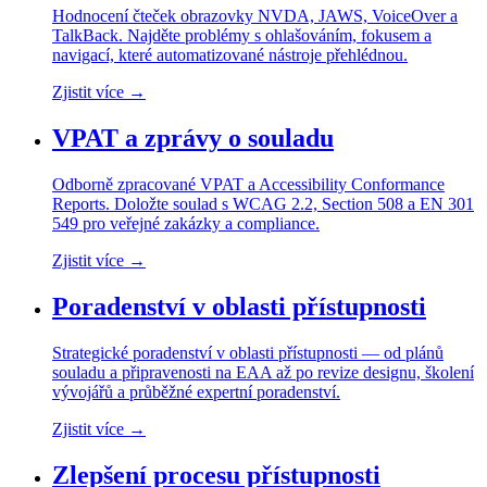
Hodnocení čteček obrazovky NVDA, JAWS, VoiceOver a
TalkBack. Najděte problémy s ohlašováním, fokusem a
navigací, které automatizované nástroje přehlédnou.
Zjistit více
→
VPAT a zprávy o souladu
Odborně zpracované VPAT a Accessibility Conformance
Reports. Doložte soulad s WCAG 2.2, Section 508 a EN 301
549 pro veřejné zakázky a compliance.
Zjistit více
→
Poradenství v oblasti přístupnosti
Strategické poradenství v oblasti přístupnosti — od plánů
souladu a připravenosti na EAA až po revize designu, školení
vývojářů a průběžné expertní poradenství.
Zjistit více
→
Zlepšení procesu přístupnosti