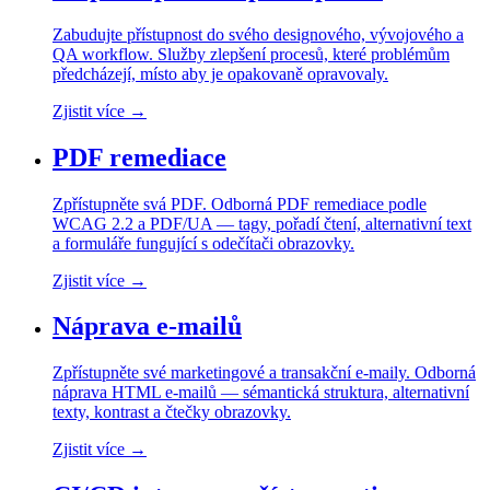
Zabudujte přístupnost do svého designového, vývojového a
QA workflow. Služby zlepšení procesů, které problémům
předcházejí, místo aby je opakovaně opravovaly.
Zjistit více
→
PDF remediace
Zpřístupněte svá PDF. Odborná PDF remediace podle
WCAG 2.2 a PDF/UA — tagy, pořadí čtení, alternativní text
a formuláře fungující s odečítači obrazovky.
Zjistit více
→
Náprava e-mailů
Zpřístupněte své marketingové a transakční e-maily. Odborná
náprava HTML e-mailů — sémantická struktura, alternativní
texty, kontrast a čtečky obrazovky.
Zjistit více
→