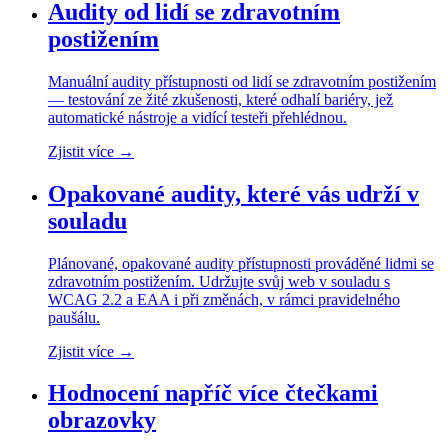
Audity od lidí se zdravotním
postižením
Manuální audity přístupnosti od lidí se zdravotním postižením
— testování ze žité zkušenosti, které odhalí bariéry, jež
automatické nástroje a vidící testeři přehlédnou.
Zjistit více
→
Opakované audity, které vás udrží v
souladu
Plánované, opakované audity přístupnosti prováděné lidmi se
zdravotním postižením. Udržujte svůj web v souladu s
WCAG 2.2 a EAA i při změnách, v rámci pravidelného
paušálu.
Zjistit více
→
Hodnocení napříč více čtečkami
obrazovky