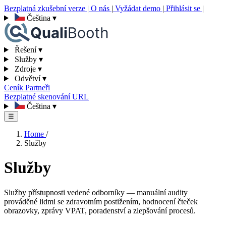
Bezplatná zkušební verze
|
O nás
|
Vyžádat demo
|
Přihlásit se
|
Čeština
▾
Řešení
▾
Služby
▾
Zdroje
▾
Odvětví
▾
Ceník
Partneři
Bezplatné skenování URL
Čeština
▾
☰
Home
/
Služby
Služby
Služby přístupnosti vedené odborníky — manuální audity
prováděné lidmi se zdravotním postižením, hodnocení čteček
obrazovky, zprávy VPAT, poradenství a zlepšování procesů.