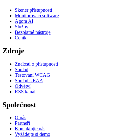
Skener přístupnosti
Monitorovací software
Agora AI
Služby
Bezplatné nástroje
Ceník
Zdroje
Znalosti o přístupnosti
Soulad
Testování WCAG
Soulad s EAA
Odvětví
RSS kanál
Společnost
O nás
Partneři
Kontaktujte nás
Vyžádejte si demo