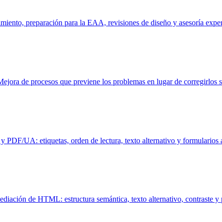
limiento, preparación para la EAA, revisiones de diseño y asesoría exper
 Mejora de procesos que previene los problemas en lugar de corregirlos si
DF/UA: etiquetas, orden de lectura, texto alternativo y formularios a
diación de HTML: estructura semántica, texto alternativo, contraste y pl