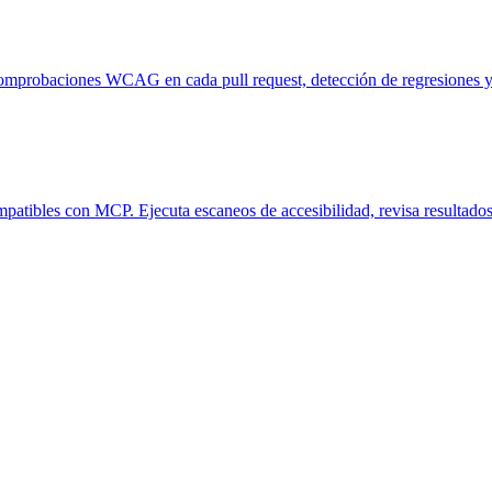
 Comprobaciones WCAG en cada pull request, detección de regresiones y
tibles con MCP. Ejecuta escaneos de accesibilidad, revisa resultados y