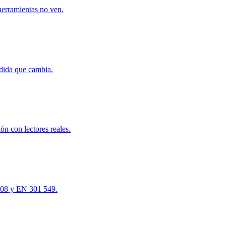
herramientas no ven.
dida que cambia.
n con lectores reales.
508 y EN 301 549.