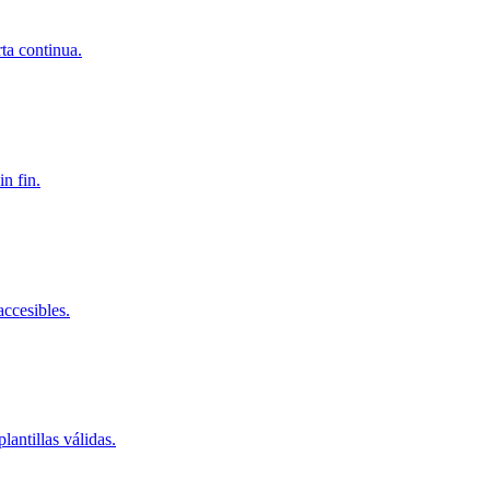
ta continua.
n fin.
ccesibles.
antillas válidas.