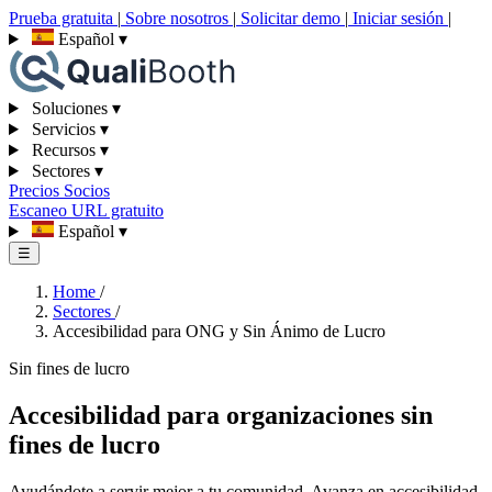
Prueba gratuita
|
Sobre nosotros
|
Solicitar demo
|
Iniciar sesión
|
Español
▾
Soluciones
▾
Servicios
▾
Recursos
▾
Sectores
▾
Precios
Socios
Escaneo URL gratuito
Español
▾
☰
Home
/
Sectores
/
Accesibilidad para ONG y Sin Ánimo de Lucro
Sin fines de lucro
Accesibilidad para organizaciones sin
fines de lucro
Ayudándote a servir mejor a tu comunidad. Avanza en accesibilidad