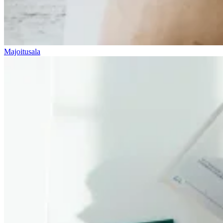
Majoitusala