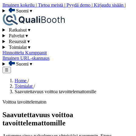
Ilmainen kokeilu
|
Tietoa meistä
|
Pyydä demo
|
Kirjaudu sisään
|
Suomi
▾
Ratkaisut
▾
Palvelut
▾
Resurssit
▾
Toimialat
▾
Hinnoittelu
Kumppanit
Ilmainen URL-skannaus
Suomi
▾
☰
Home
/
Toimialat
/
Saavutettavuus voittoa tavoittelemattomille
Voittoa tavoittelematon
Saavutettavuus voittoa
tavoittelemattomille
Autamme sinua palvelemaan yhteisöäsi paremmin. Etene