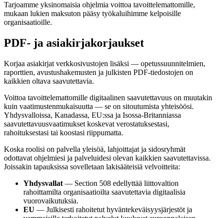
Tarjoamme yksinomaisia ohjelmia voittoa tavoittelemattomille,
mukaan lukien maksuton pääsy työkaluihimme kelpoisille
organisaatioille.
PDF- ja asiakirjakorjaukset
Korjaa asiakirjat verkkosivustojen lisäksi — opetussuunnitelmien,
raporttien, avustushakemusten ja julkisten PDF-tiedostojen on
kaikkien oltava saavutettavia.
Voittoa tavoittelemattomille digitaalinen saavutettavuus on muutakin
kuin vaatimustenmukaisuutta — se on sitoutumista yhteisöösi.
Yhdysvalloissa, Kanadassa, EU:ssa ja Isossa-Britanniassa
saavutettavuusvaatimukset koskevat verostatuksestasi,
rahoituksestasi tai koostasi riippumatta.
Koska roolisi on palvella yleisöä, lahjoittajat ja sidosryhmät
odottavat ohjelmiesi ja palveluidesi olevan kaikkien saavutettavissa.
Joissakin tapauksissa sovelletaan lakisääteisiä velvoitteita:
Yhdysvallat
— Section 508 edellyttää liittovaltion
rahoittamilta organisaatioilta saavutettavia digitaalisia
vuorovaikutuksia.
EU
— Julkisesti rahoitetut hyväntekeväisyysjärjestöt ja