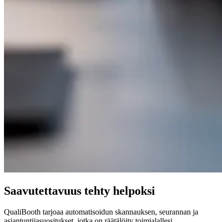
Saavutettavuus tehty helpoksi
QualiBooth tarjoaa automatisoidun skannauksen, seurannan ja
asiantuntijasuositukset, jotka on räätälöity toimialallesi.