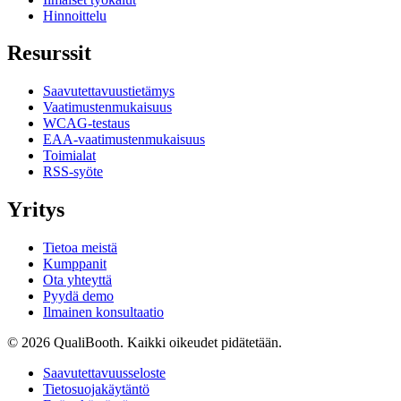
Hinnoittelu
Resurssit
Saavutettavuustietämys
Vaatimustenmukaisuus
WCAG-testaus
EAA-vaatimustenmukaisuus
Toimialat
RSS-syöte
Yritys
Tietoa meistä
Kumppanit
Ota yhteyttä
Pyydä demo
Ilmainen konsultaatio
© 2026 QualiBooth. Kaikki oikeudet pidätetään.
Saavutettavuusseloste
Tietosuojakäytäntö