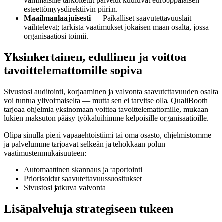
vammaisille tarkoitetut palvelut kuuluvat eurooppalaisen
esteettömyysdirektiivin piiriin.
Maailmanlaajuisesti
— Paikalliset saavutettavuuslait
vaihtelevat; tarkista vaatimukset jokaisen maan osalta, jossa
organisaatiosi toimii.
Yksinkertainen, edullinen ja voittoa
tavoittelemattomille sopiva
Sivustosi auditointi, korjaaminen ja valvonta saavutettavuuden osalta
voi tuntua ylivoimaiselta — mutta sen ei tarvitse olla. QualiBooth
tarjoaa ohjelmia yksinomaan voittoa tavoittelemattomille, mukaan
lukien maksuton pääsy työkaluihimme kelpoisille organisaatioille.
Olipa sinulla pieni vapaaehtoistiimi tai oma osasto, ohjelmistomme
ja palvelumme tarjoavat selkeän ja tehokkaan polun
vaatimustenmukaisuuteen:
Automaattinen skannaus ja raportointi
Priorisoidut saavutettavuussuositukset
Sivustosi jatkuva valvonta
Lisäpalveluja strategiseen tukeen