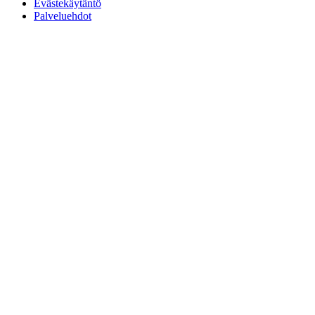
Evästekäytäntö
Palveluehdot