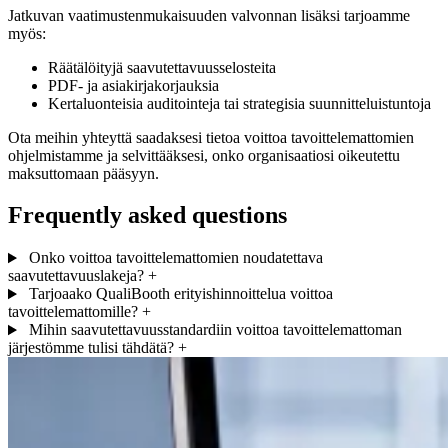
Jatkuvan vaatimustenmukaisuuden valvonnan lisäksi tarjoamme
myös:
Räätälöityjä saavutettavuusselosteita
PDF- ja asiakirjakorjauksia
Kertaluonteisia auditointeja tai strategisia suunnitteluistuntoja
Ota meihin yhteyttä saadaksesi tietoa voittoa tavoittelemattomien
ohjelmistamme ja selvittääksesi, onko organisaatiosi oikeutettu
maksuttomaan pääsyyn.
Frequently asked questions
Onko voittoa tavoittelemattomien noudatettava
saavutettavuuslakeja?
+
Tarjoaako QualiBooth erityishinnoittelua voittoa
tavoittelemattomille?
+
Mihin saavutettavuusstandardiin voittoa tavoittelemattoman
järjestömme tulisi tähdätä?
+