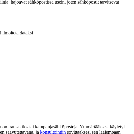
inia, hajoavat sähköpostissa usein, joten sähköpostit tarvitsevat
i ilmoiteta dataksi
lla on transaktio- tai kampanjasähköposteja. Ymmärtääksesi käytetyt
sen saavutettavana, ja
konsultointiin
sovittaaksesi sen laajempaan