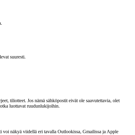
a.
evat suuresti.
t, tiliotteet. Jos nämä sähköpostit eivät ole saavutettavia, olet
otka luottavat ruudunlukijoihin.
 voi näkyä viidellä eri tavalla Outlookissa, Gmailissa ja Apple