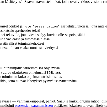
n käsittelynsä. Saavutettavuustekniikat, jotka ovat verkkosivustolla ruti
aiset otsikot ja
asettelutaulukoissa, jotta niitä e
role="presentation"
esikatselu-/preheader-teksti
oristekuville, jotta viesti säilyy kuvien ollessa pois päältä
ttuna vaaleassa ja tummassa tilassa
stävälliset toimintakehotteet
aessa, ilman vaakasuuntaista vieritystä
udunlukijoilla tärkeimmissä ohjelmissa.
ja vuorovaikutuksen ongelmat HTML:ssä.
toiminnan koko ohjelmamatriisin osalta.
si, jotta tulevat lähetykset pysyvät saavutettavina.
kaavassa — vähittäiskauppiaat, pankit, SaaS ja kaikki organisaatiot, joi
emediointi
prosessien parantamiseen
pitääksesi jokaisen tulevan lähetyk