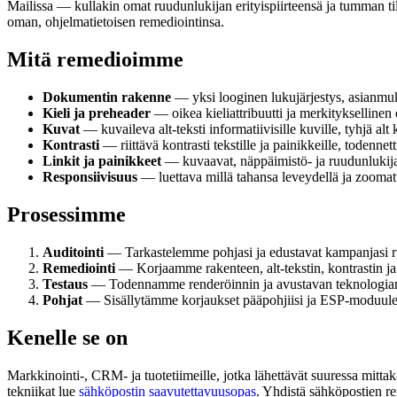
Mailissa — kullakin omat ruudunlukijan erityispiirteensä ja tumman tila
oman, ohjelmatietoisen remediointinsa.
Mitä remedioimme
Dokumentin rakenne
— yksi looginen lukujärjestys, asianmuk
Kieli ja preheader
— oikea kieliattribuutti ja merkityksellinen 
Kuvat
— kuvaileva alt-teksti informatiivisille kuville, tyhjä alt k
Kontrasti
— riittävä kontrasti tekstille ja painikkeille, todenne
Linkit ja painikkeet
— kuvaavat, näppäimistö- ja ruudunlukijay
Responsiivisuus
— luettava millä tahansa leveydellä ja zoomatt
Prosessimme
Auditointi
— Tarkastelemme pohjasi ja edustavat kampanjasi ru
Remediointi
— Korjaamme rakenteen, alt-tekstin, kontrastin 
Testaus
— Todennamme renderöinnin ja avustavan teknologian 
Pohjat
— Sisällytämme korjaukset pääpohjiisi ja ESP-moduuleihi
Kenelle se on
Markkinointi-, CRM- ja tuotetiimeille, jotka lähettävät suuressa mitta
tekniikat lue
sähköpostin saavutettavuusopas
. Yhdistä sähköpostien r