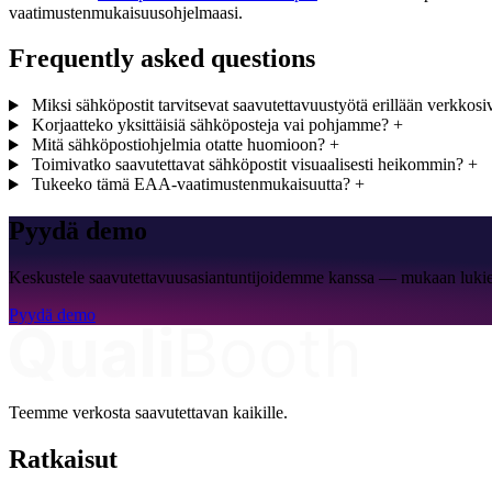
vaatimustenmukaisuusohjelmaasi.
Frequently asked questions
Miksi sähköpostit tarvitsevat saavutettavuustyötä erillään verkkosi
Korjaatteko yksittäisiä sähköposteja vai pohjamme?
+
Mitä sähköpostiohjelmia otatte huomioon?
+
Toimivatko saavutettavat sähköpostit visuaalisesti heikommin?
+
Tukeeko tämä EAA-vaatimustenmukaisuutta?
+
Pyydä demo
Keskustele saavutettavuusasiantuntijoidemme kanssa — mukaan lukie
Pyydä demo
Teemme verkosta saavutettavan kaikille.
Ratkaisut