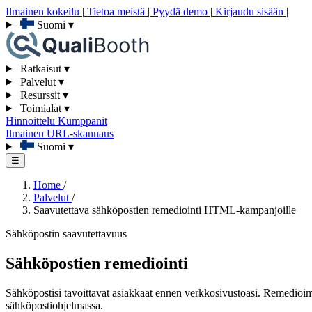
Ilmainen kokeilu
|
Tietoa meistä
|
Pyydä demo
|
Kirjaudu sisään
|
Suomi
▾
Ratkaisut
▾
Palvelut
▾
Resurssit
▾
Toimialat
▾
Hinnoittelu
Kumppanit
Ilmainen URL-skannaus
Suomi
▾
☰
Home
/
Palvelut
/
Saavutettava sähköpostien remediointi HTML-kampanjoille
Sähköpostin saavutettavuus
Sähköpostien remediointi
Sähköpostisi tavoittavat asiakkaat ennen verkkosivustoasi. Remedioimme
sähköpostiohjelmassa.