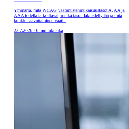
Ymmärrä, mitä WCAG-vaatimustenmukaisuustasot A, AA ja
AAA todella tarkoittavat, minkä tason laki edellyttää ja mitä
kunkin saavuttaminen vaatii.
23.7.2026
·
6 min lukuaika