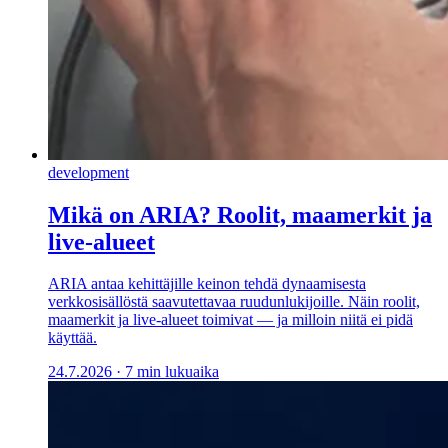
development
Mikä on ARIA? Roolit, maamerkit ja
live-alueet
ARIA antaa kehittäjille keinon tehdä dynaamisesta
verkkosisällöstä saavutettavaa ruudunlukijoille. Näin roolit,
maamerkit ja live-alueet toimivat — ja milloin niitä ei pidä
käyttää.
24.7.2026
·
7 min lukuaika