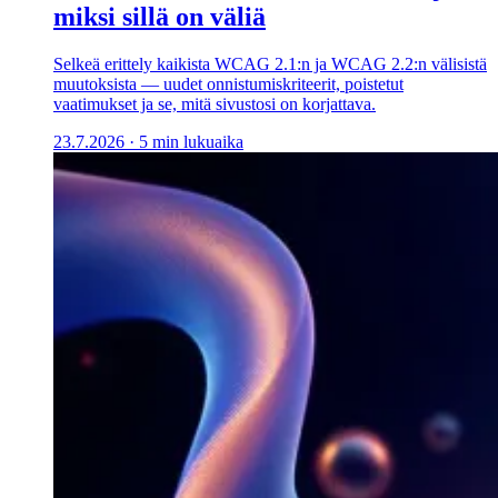
miksi sillä on väliä
Selkeä erittely kaikista WCAG 2.1:n ja WCAG 2.2:n välisistä
muutoksista — uudet onnistumiskriteerit, poistetut
vaatimukset ja se, mitä sivustosi on korjattava.
23.7.2026
·
5 min lukuaika