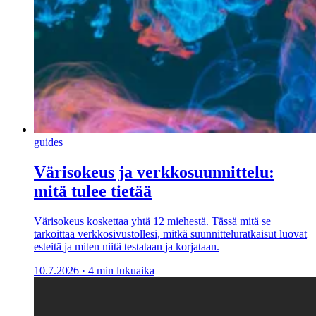
guides
Värisokeus ja verkkosuunnittelu:
mitä tulee tietää
Värisokeus koskettaa yhtä 12 miehestä. Tässä mitä se
tarkoittaa verkkosivustollesi, mitkä suunnitteluratkaisut luovat
esteitä ja miten niitä testataan ja korjataan.
10.7.2026
·
4 min lukuaika