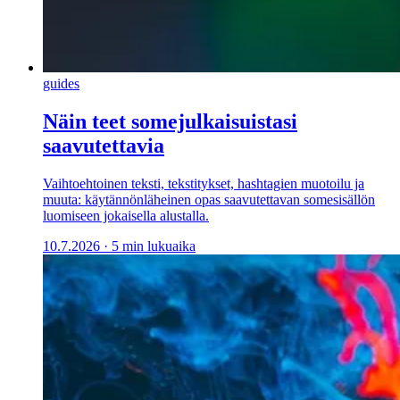
guides
Näin teet somejulkaisuistasi
saavutettavia
Vaihtoehtoinen teksti, tekstitykset, hashtagien muotoilu ja
muuta: käytännönläheinen opas saavutettavan somesisällön
luomiseen jokaisella alustalla.
10.7.2026
·
5 min lukuaika