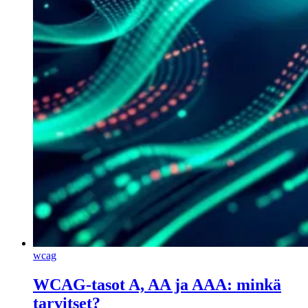
wcag
WCAG-tasot A, AA ja AAA: minkä
tarvitset?