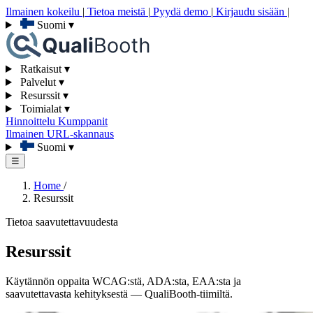
Ilmainen kokeilu
|
Tietoa meistä
|
Pyydä demo
|
Kirjaudu sisään
|
Suomi
▾
Ratkaisut
▾
Palvelut
▾
Resurssit
▾
Toimialat
▾
Hinnoittelu
Kumppanit
Ilmainen URL-skannaus
Suomi
▾
☰
Home
/
Resurssit
Tietoa saavutettavuudesta
Resurssit
Käytännön oppaita WCAG:stä, ADA:sta, EAA:sta ja
saavutettavasta kehityksestä — QualiBooth-tiimiltä.