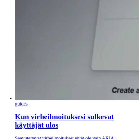
guides
Kun virheilmoituksesi sulkevat
käyttäjät ulos
Saavutettavat virheilmoitukset eivät ole vain ARIA-