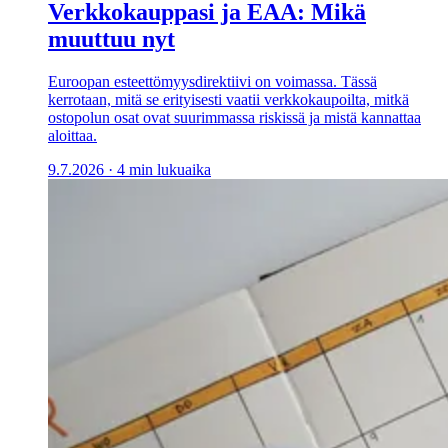
Verkkokauppasi ja EAA: Mikä
muuttuu nyt
Euroopan esteettömyysdirektiivi on voimassa. Tässä
kerrotaan, mitä se erityisesti vaatii verkkokaupoilta, mitkä
ostopolun osat ovat suurimmassa riskissä ja mistä kannattaa
aloittaa.
9.7.2026
·
4 min lukuaika