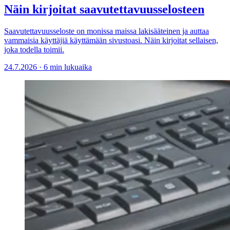
Näin kirjoitat saavutettavuusselosteen
Saavutettavuusseloste on monissa maissa lakisääteinen ja auttaa
vammaisia käyttäjiä käyttämään sivustoasi. Näin kirjoitat sellaisen,
joka todella toimii.
24.7.2026
·
6 min lukuaika