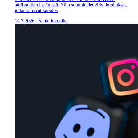
attribuuttien lisäämistä. Näin suunnittelet virheilmoitukset,
jotka toimivat kaikille.
14.7.2026
·
5 min lukuaika