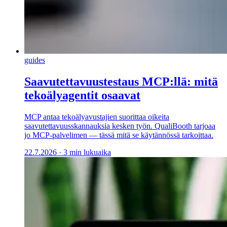
guides
Saavutettavuustestaus MCP:llä: mitä
tekoälyagentit osaavat
MCP antaa tekoälyavustajien suorittaa oikeita
saavutettavuusskannauksia kesken työn. QualiBooth tarjoaa
jo MCP-palvelimen — tässä mitä se käytännössä tarkoittaa.
22.7.2026
·
3 min lukuaika