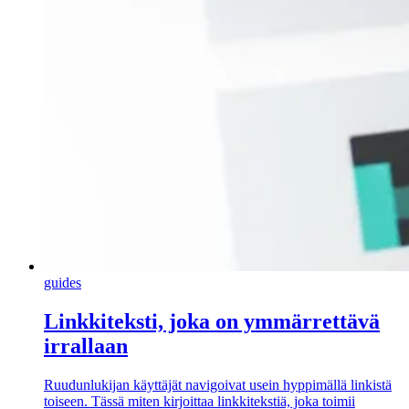
guides
Linkkiteksti, joka on ymmärrettävä
irrallaan
Ruudunlukijan käyttäjät navigoivat usein hyppimällä linkistä
toiseen. Tässä miten kirjoittaa linkkitekstiä, joka toimii