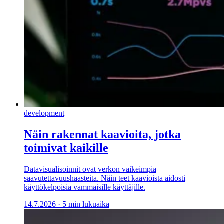
development
Näin rakennat kaavioita, jotka
toimivat kaikille
Datavisualisoinnit ovat verkon vaikeimpia
saavutettavuushaasteita. Näin teet kaavioista aidosti
käyttökelpoisia vammaisille käyttäjille.
14.7.2026
·
5 min lukuaika