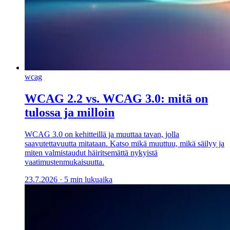
wcag
WCAG 2.2 vs. WCAG 3.0: mitä on
tulossa ja milloin
WCAG 3.0 on kehitteillä ja muuttaa tavan, jolla
saavutettavuutta mitataan. Katso mikä muuttuu, mikä säilyy ja
miten valmistaudut häiritsemättä nykyistä
vaatimustenmukaisuutta.
23.7.2026
·
5 min lukuaika