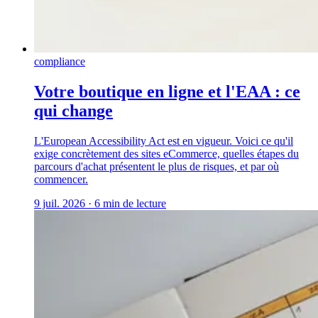
compliance
Votre boutique en ligne et l'EAA : ce
qui change
L'European Accessibility Act est en vigueur. Voici ce qu'il
exige concrètement des sites eCommerce, quelles étapes du
parcours d'achat présentent le plus de risques, et par où
commencer.
9 juil. 2026
·
6 min de lecture