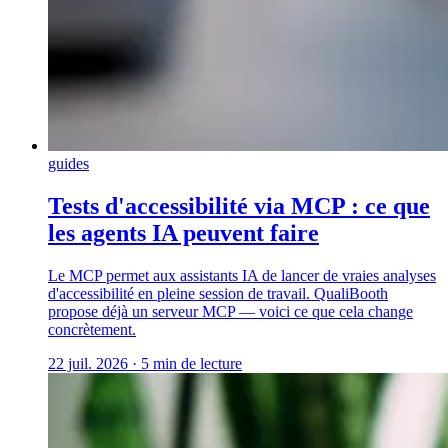
guides
Tests d'accessibilité via MCP : ce que
les agents IA peuvent faire
Le MCP permet aux assistants IA de lancer de vraies analyses
d'accessibilité en pleine session de travail. QualiBooth
propose déjà un serveur MCP — voici ce que cela change
concrètement.
22 juil. 2026
·
5 min de lecture