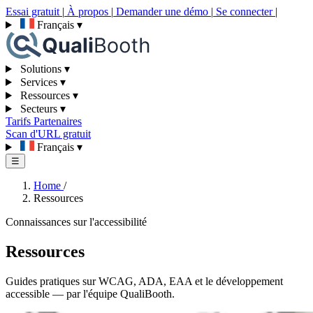
Essai gratuit
|
À propos
|
Demander une démo
|
Se connecter
|
Français
▾
Solutions
▾
Services
▾
Ressources
▾
Secteurs
▾
Tarifs
Partenaires
Scan d'URL gratuit
Français
▾
☰
Home
/
Ressources
Connaissances sur l'accessibilité
Ressources
Guides pratiques sur WCAG, ADA, EAA et le développement
accessible — par l'équipe QualiBooth.