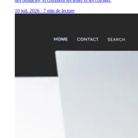
des obstacles, et comment les tester et les corriger.
10 juil. 2026
·
7 min de lecture