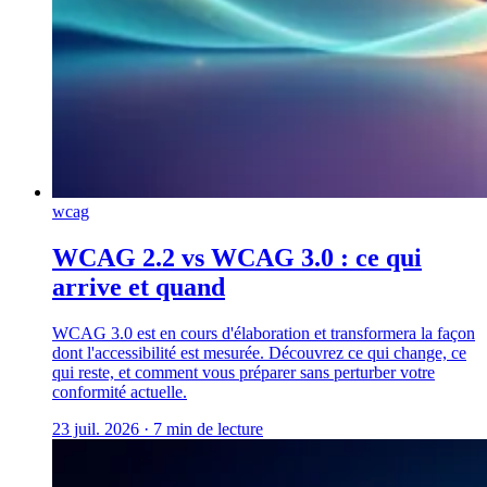
wcag
WCAG 2.2 vs WCAG 3.0 : ce qui
arrive et quand
WCAG 3.0 est en cours d'élaboration et transformera la façon
dont l'accessibilité est mesurée. Découvrez ce qui change, ce
qui reste, et comment vous préparer sans perturber votre
conformité actuelle.
23 juil. 2026
·
7 min de lecture