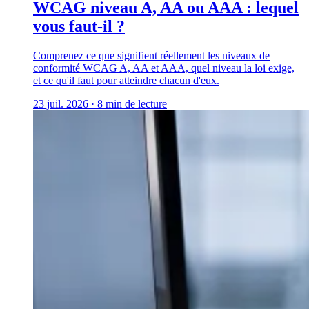
WCAG niveau A, AA ou AAA : lequel
vous faut-il ?
Comprenez ce que signifient réellement les niveaux de
conformité WCAG A, AA et AAA, quel niveau la loi exige,
et ce qu'il faut pour atteindre chacun d'eux.
23 juil. 2026
·
8 min de lecture