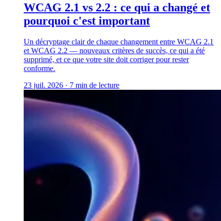
WCAG 2.1 vs 2.2 : ce qui a changé et
pourquoi c'est important
Un décryptage clair de chaque changement entre WCAG 2.1
et WCAG 2.2 — nouveaux critères de succès, ce qui a été
supprimé, et ce que votre site doit corriger pour rester
conforme.
23 juil. 2026
·
7 min de lecture