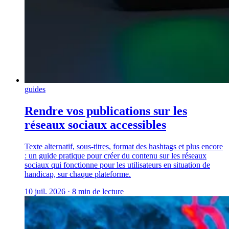
guides
Rendre vos publications sur les
réseaux sociaux accessibles
Texte alternatif, sous-titres, format des hashtags et plus encore
: un guide pratique pour créer du contenu sur les réseaux
sociaux qui fonctionne pour les utilisateurs en situation de
handicap, sur chaque plateforme.
10 juil. 2026
·
8 min de lecture