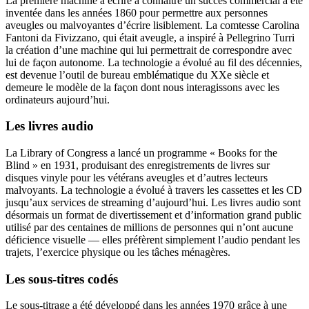
La première machine à écrire à connaître un succès commercial a été
inventée dans les années 1860 pour permettre aux personnes
aveugles ou malvoyantes d’écrire lisiblement. La comtesse Carolina
Fantoni da Fivizzano, qui était aveugle, a inspiré à Pellegrino Turri
la création d’une machine qui lui permettrait de correspondre avec
lui de façon autonome. La technologie a évolué au fil des décennies,
est devenue l’outil de bureau emblématique du XXe siècle et
demeure le modèle de la façon dont nous interagissons avec les
ordinateurs aujourd’hui.
Les livres audio
La Library of Congress a lancé un programme « Books for the
Blind » en 1931, produisant des enregistrements de livres sur
disques vinyle pour les vétérans aveugles et d’autres lecteurs
malvoyants. La technologie a évolué à travers les cassettes et les CD
jusqu’aux services de streaming d’aujourd’hui. Les livres audio sont
désormais un format de divertissement et d’information grand public
utilisé par des centaines de millions de personnes qui n’ont aucune
déficience visuelle — elles préfèrent simplement l’audio pendant les
trajets, l’exercice physique ou les tâches ménagères.
Les sous-titres codés
Le sous-titrage a été développé dans les années 1970 grâce à une