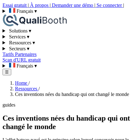
Essai gratuit
|
À propos
|
Demander une démo
|
Se connecter
|
Français
▾
Solutions
▾
Services
▾
Ressources
▾
Secteurs
▾
Tarifs
Partenaires
Scan d'URL gratuit
Français
▾
☰
Home
/
Ressources
/
Ces inventions nées du handicap qui ont changé le monde
guides
Ces inventions nées du handicap qui ont
changé le monde
L'effet bateau pavé est le principe selon lequel concevoir pour le