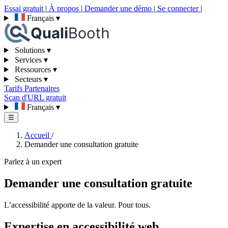
Essai gratuit
|
À propos
|
Demander une démo
|
Se connecter
|
Français
▾
Solutions
▾
Services
▾
Ressources
▾
Secteurs
▾
Tarifs
Partenaires
Scan d'URL gratuit
Français
▾
☰
Accueil
/
Demander une consultation gratuite
Parlez à un expert
Demander une consultation gratuite
L’accessibilité apporte de la valeur. Pour tous.
Expertise en accessibilité web