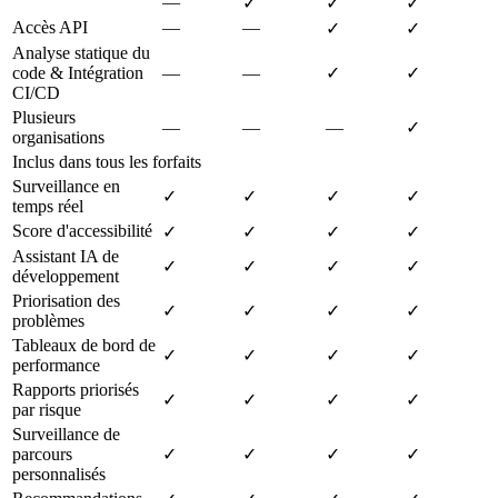
—
✓
✓
✓
Accès API
—
—
✓
✓
Analyse statique du
code & Intégration
—
—
✓
✓
CI/CD
Plusieurs
—
—
—
✓
organisations
Inclus dans tous les forfaits
Surveillance en
✓
✓
✓
✓
temps réel
Score d'accessibilité
✓
✓
✓
✓
Assistant IA de
✓
✓
✓
✓
développement
Priorisation des
✓
✓
✓
✓
problèmes
Tableaux de bord de
✓
✓
✓
✓
performance
Rapports priorisés
✓
✓
✓
✓
par risque
Surveillance de
parcours
✓
✓
✓
✓
personnalisés