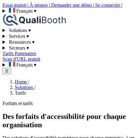
Essai gratuit
|
À propos
|
Demander une démo
|
Se connecter
|
Français
▾
Solutions
▾
Services
▾
Ressources
▾
Secteurs
▾
Tarifs
Partenaires
Scan d'URL gratuit
Français
▾
☰
Home
/
Solutions
/
Tarifs
Forfaits et tarifs
Des forfaits d'accessibilité pour chaque
organisation
Des solutions d'accessibilité numérique pour chaque entreprise, à un