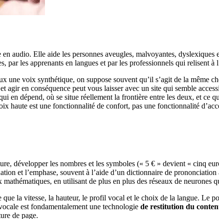
te en audio. Elle aide les personnes aveugles, malvoyantes, dyslexique
, par les apprenants en langues et par les professionnels qui relisent à l’
deux une voix synthétique, on suppose souvent qu’il s’agit de la même ch
e, et agir en conséquence peut vous laisser avec un site qui semble acc
i en dépend, où se situe réellement la frontière entre les deux, et ce qu
oix haute est une fonctionnalité de confort, pas une fonctionnalité d’acce
ure, développer les nombres et les symboles (« 5 € » devient « cinq euro
ation et l’emphase, souvent à l’aide d’un dictionnaire de prononciation 
mathématiques, en utilisant de plus en plus des réseaux de neurones qu
ue la vitesse, la hauteur, le profil vocal et le choix de la langue. Le po
e vocale est fondamentalement une technologie
de restitution du conte
ture de page.