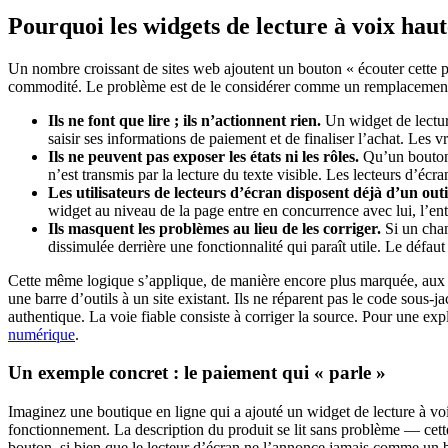
Pourquoi les widgets de lecture à voix haut
Un nombre croissant de sites web ajoutent un bouton « écouter cette page
commodité. Le problème est de le considérer comme un remplacement d’u
Ils ne font que lire ; ils n’actionnent rien.
Un widget de lecture 
saisir ses informations de paiement et de finaliser l’achat. Les
Ils ne peuvent pas exposer les états ni les rôles.
Qu’un bouton 
n’est transmis par la lecture du texte visible. Les lecteurs d’écra
Les utilisateurs de lecteurs d’écran disposent déjà d’un outi
widget au niveau de la page entre en concurrence avec lui, l’entr
Ils masquent les problèmes au lieu de les corriger.
Si un cham
dissimulée derrière une fonctionnalité qui paraît utile. Le défau
Cette même logique s’applique, de manière encore plus marquée, aux 
une barre d’outils à un site existant. Ils ne réparent pas le code sous-
authentique. La voie fiable consiste à corriger la source. Pour une expl
numérique
.
Un exemple concret : le paiement qui « parle »
Imaginez une boutique en ligne qui a ajouté un widget de lecture à voi
fonctionnement. La description du produit se lit sans problème — cett
bouton, si bien que le lecteur d’écran ne l’annonce jamais comme un bou