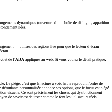
es changements dynamiques (ouverture d’une boîte de dialogue, apparition
ofondément liées.
gement — utilisez des régions live pour que le lecteur d’écran
écran.
Act
et de l’
ADA
appliqués au web. Si vous voulez le détail pratique,
e. Le piège, c’est que la lecture à voix haute reproduit l’ordre de
te déroulante personnalisée annonce ses options, que le focus est piégé
ition visuelle. Ce sont précisément les choses qui dysfonctionnent
yen de savoir est de tester comme le font les utilisateurs réels.