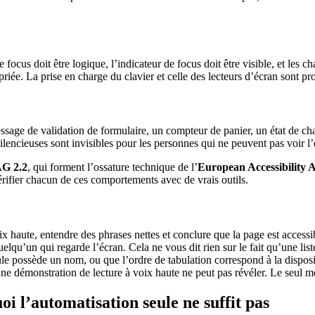
de focus doit être logique, l’indicateur de focus doit être visible, et l
iée. La prise en charge du clavier et celle des lecteurs d’écran sont pr
age de validation de formulaire, un compteur de panier, un état de char
silencieuses sont invisibles pour les personnes qui ne peuvent pas voir l’
G 2.2
, qui forment l’ossature technique de l’
European Accessibility 
ifier chacun de ces comportements avec de vrais outils.
 haute, entendre des phrases nettes et conclure que la page est accessibl
elqu’un qui regarde l’écran. Cela ne vous dit rien sur le fait qu’une lis
ule possède un nom, ou que l’ordre de tabulation correspond à la dispos
une démonstration de lecture à voix haute ne peut pas révéler. Le seul mo
 l’automatisation seule ne suffit pas