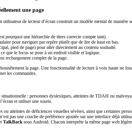
éellement une page
utilisateur de lecteur d’écran construit un modèle mental de manière séq
est pourquoi une hiérarchie de titres correcte compte tant).
ulaire pour naviguer par repère plutôt que de lire de haut en bas.
ncipal, pied de page) pour aller directement au contenu souhaité.
 ce que le focus se pose à un endroit visible et logique.
ans rechargement complet de la page.
s honnêtement la page. Une fonctionnalité de lecture à voix haute ne fou
onner les commandes.
e situationnelle : personnes dyslexiques, atteintes de TDAH ou malvoyan
’écran et utiliser une souris.
s ou atteintes de déficiences visuelles sévères, ainsi que certaines per
 n’est pas une couche de préférence ajoutée sur une interface déjà utilis
et
TalkBack
sous Android. Chacun interprète la même page web légèreme