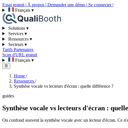
Essai gratuit
|
À propos
|
Demander une démo
|
Se connecter
|
Français
▾
Solutions
▾
Services
▾
Ressources
▾
Secteurs
▾
Tarifs
Partenaires
Scan d'URL gratuit
Français
▾
☰
Home
/
Ressources
/
Synthèse vocale vs lecteurs d'écran : quelle différence ?
guides
Synthèse vocale vs lecteurs d'écran : quelle
On confond souvent la synthèse vocale avec un lecteur d'écran. Ce n'es