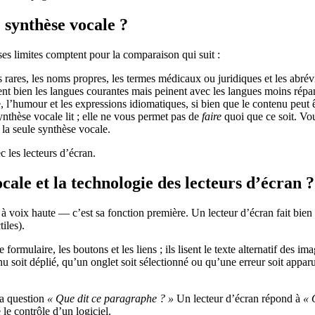
e synthèse vocale ?
 ses limites comptent pour la comparaison qui suit :
rares, les noms propres, les termes médicaux ou juridiques et les abrév
t bien les langues courantes mais peinent avec les langues moins répan
l’humour et les expressions idiomatiques, si bien que le contenu peut êt
synthèse vocale lit ; elle ne vous permet pas de
faire
quoi que ce soit. Vo
la seule synthèse vocale.
 les lecteurs d’écran.
ocale et la technologie des lecteurs d’écran ?
 à voix haute — c’est sa fonction première. Un lecteur d’écran fait bien pl
iles).
ormulaire, les boutons et les liens ; ils lisent le texte alternatif des im
it déplié, qu’un onglet soit sélectionné ou qu’une erreur soit apparue. 
la question
« Que dit ce paragraphe ? »
Un lecteur d’écran répond à
« 
e contrôle d’un logiciel.