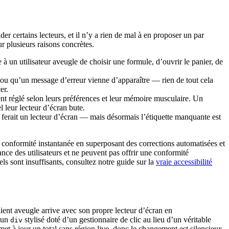
er certains lecteurs, et il n’y a rien de mal à en proposer un par
r plusieurs raisons concrètes.
e à un utilisateur aveugle de choisir une formule, d’ouvrir le panier, de
 ou qu’un message d’erreur vienne d’apparaître — rien de tout cela
er.
ent réglé selon leurs préférences et leur mémoire musculaire. Un
l leur lecteur d’écran bute.
 ferait un lecteur d’écran — mais désormais l’étiquette manquante est
conformité instantanée en superposant des corrections automatisées et
ance des utilisateurs et ne peuvent pas offrir une conformité
els sont insuffisants, consultez notre guide sur la
vraie accessibilité
lient aveugle arrive avec son propre lecteur d’écran en
t un
stylisé doté d’un gestionnaire de clic au lieu d’un véritable
div
met à jour un total sans région live, donc le changement est silencieux.