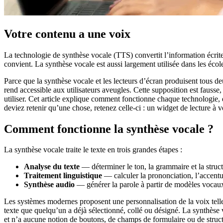
Votre contenu a une voix
La technologie de synthèse vocale (TTS) convertit l’information écri
convient. La synthèse vocale est aussi largement utilisée dans les écoles
Parce que la synthèse vocale et les lecteurs d’écran produisent tous 
rend accessible aux utilisateurs aveugles. Cette supposition est fauss
utiliser. Cet article explique comment fonctionne chaque technologie, qu
deviez retenir qu’une chose, retenez celle-ci : un widget de lecture à v
Comment fonctionne la synthèse vocale ?
La synthèse vocale traite le texte en trois grandes étapes :
Analyse du texte
— déterminer le ton, la grammaire et la struct
Traitement linguistique
— calculer la prononciation, l’accentu
Synthèse audio
— générer la parole à partir de modèles vocaux 
Les systèmes modernes proposent une personnalisation de la voix telle q
texte que quelqu’un a déjà sélectionné, collé ou désigné. La synthès
et n’a aucune notion de boutons, de champs de formulaire ou de struc