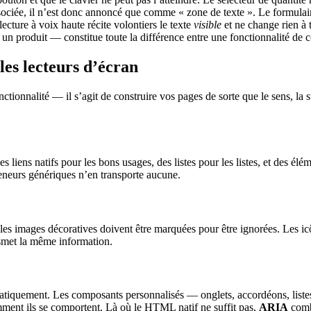
ciée, il n’est donc annoncé que comme « zone de texte ». Le formulaire 
ecture à voix haute récite volontiers le texte
visible
et ne change rien à 
 un produit — constitue toute la différence entre une fonctionnalité de con
les lecteurs d’écran
ctionnalité — il s’agit de construire vos pages de sorte que le sens, la s
es liens natifs pour les bons usages, des listes pour les listes, et des
teneurs génériques n’en transporte aucune.
 les images décoratives doivent être marquées pour être ignorées. Les i
nsmet la même information.
atiquement. Les composants personnalisés — onglets, accordéons, listes
omment ils se comportent. Là où le HTML natif ne suffit pas,
ARIA
combl