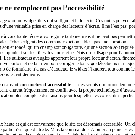
e ne remplacent pas l’accessibilité
 » ou un widget tiers qui surligne et lit le texte. Ces outils peuvent aid
ne véritable prise en charge des lecteurs d’écran. Il ne l’est pas, pou
à voix haute récitera votre grille tarifaire, mais il ne peut pas permettr
 vraies tâches exigent des commandes actionnables, pas une narration.
soit enfoncé, qu’un champ soit obligatoire, qu’une section soit repliée
n s’appuient sur les rôles, les noms et les états du balisage pour l’annonc
l.
Les utilisateurs aveugles apportent leur propre lecteur d’écran, finem
ave parfois et ne fait rien pour corriger le balisage défectueux sur leque
p de formulaire n’a pas d’étiquette, le widget l’ignorera tout comme le
t sous-jacent demeure.
soi-disant
surcouches d’accessibilité
— des scripts qui promettent une 
jacent, entrent fréquemment en conflit avec la propre technologie d’assist
ication plus complète des raisons pour lesquelles les correctifs superfici
x haute et qui est convaincue que le site est désormais accessible. Un c
e partie n’est que du texte. Mais la commande « Ajouter au panier » es
ton et que le clavier ne peut pas l’atteindre. Le sélecteur de quantité 