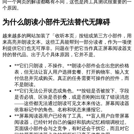
同一个网页的解读都略有不同，这也是跨工具测试很重要的一
个原因。
为什么朗读小部件无法替代无障碍
越来越多的网站加装了「收听本页」按钮或第三方小部件，用
来高亮并朗读文本。这些工具能帮到一部分读者，作为一项便
利提供它们也无可厚非。问题在于把它当作真正屏幕阅读器支
持的替代品。出于几个具体原因，它并不是。
**它们只朗读，不操作。**朗读小部件会念出您的价格
表，但无法让盲人用户选择套餐、打开购物车、输入支
付信息并完成购买。真正的任务需要可操作的控件，而
不是朗读。
**它们无法公开状态或角色。**按钮是否被按下、字段
是否必填、区块是否折叠，或是否刚刚出现了错误消息
——这些都无法通过朗读可见文本来传达。屏幕阅读器
依靠标记中的角色、名称和状态来播报它。
**屏幕阅读器用户已经有了工具。**盲人用户自带屏幕
阅读器，已经针对自己的偏好和肌肉记忆精细调校过。
页面级小部件会与之竞争，有时还会干扰它，而且对它