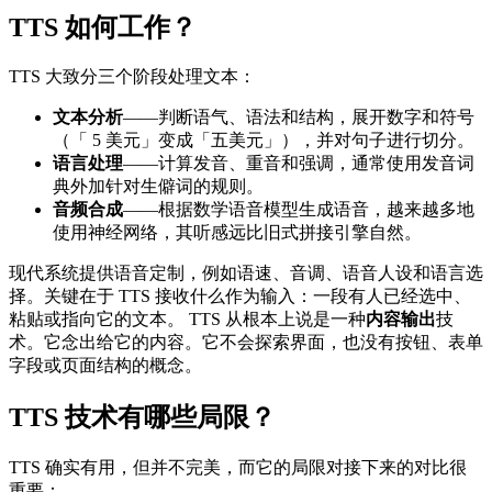
TTS 如何工作？
TTS 大致分三个阶段处理文本：
文本分析
——判断语气、语法和结构，展开数字和符号
（「 5 美元」变成「五美元」），并对句子进行切分。
语言处理
——计算发音、重音和强调，通常使用发音词
典外加针对生僻词的规则。
音频合成
——根据数学语音模型生成语音，越来越多地
使用神经网络，其听感远比旧式拼接引擎自然。
现代系统提供语音定制，例如语速、音调、语音人设和语言选
择。关键在于 TTS 接收什么作为输入：一段有人已经选中、
粘贴或指向它的文本。 TTS 从根本上说是一种
内容输出
技
术。它念出给它的内容。它不会探索界面，也没有按钮、表单
字段或页面结构的概念。
TTS 技术有哪些局限？
TTS 确实有用，但并不完美，而它的局限对接下来的对比很
重要：