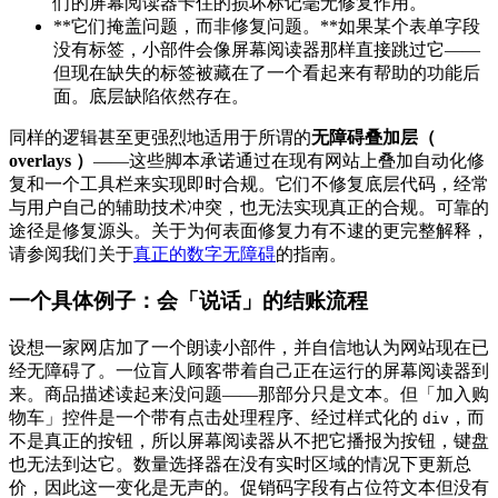
们的屏幕阅读器卡住的损坏标记毫无修复作用。
**它们掩盖问题，而非修复问题。**如果某个表单字段
没有标签，小部件会像屏幕阅读器那样直接跳过它——
但现在缺失的标签被藏在了一个看起来有帮助的功能后
面。底层缺陷依然存在。
同样的逻辑甚至更强烈地适用于所谓的
无障碍叠加层（
overlays ）
——这些脚本承诺通过在现有网站上叠加自动化修
复和一个工具栏来实现即时合规。它们不修复底层代码，经常
与用户自己的辅助技术冲突，也无法实现真正的合规。可靠的
途径是修复源头。关于为何表面修复力有不逮的更完整解释，
请参阅我们关于
真正的数字无障碍
的指南。
一个具体例子：会「说话」的结账流程
设想一家网店加了一个朗读小部件，并自信地认为网站现在已
经无障碍了。一位盲人顾客带着自己正在运行的屏幕阅读器到
来。商品描述读起来没问题——那部分只是文本。但「加入购
物车」控件是一个带有点击处理程序、经过样式化的
，而
div
不是真正的按钮，所以屏幕阅读器从不把它播报为按钮，键盘
也无法到达它。数量选择器在没有实时区域的情况下更新总
价，因此这一变化是无声的。促销码字段有占位符文本但没有