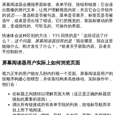
屏幕阅读器会播报界面标签、表单字段、按钮和链接；它会读
出图像的替代文本，让用户理解视觉内容；并且它会公开组件
的
状态
——复选框是否被勾选、菜单是否展开、标签页是否被
选中，或者是否出现了错误。它们把视觉的、靠鼠标驱动的界
面，变成线性的、可听见的、可操作的界面。
快速体会这种区别的方法： TTS 回答的是*「这段话说了什
么？」
这个问题。屏幕阅读器回答的是
「我在哪里、我在这里
能做什么、刚才发生了什么？」*前者关乎获取内容。后者关
乎控制软件。
屏幕阅读器用户实际上如何浏览页面
视力正常的用户能在几秒内扫视一个页面。屏幕阅读器用户则
按顺序构建心智模型，并依靠结构来高效移动。实际操作中，
他们会：
在标题之间跳转以理解页面大纲（这正是正确的标题层
级如此重要的原因）。
调出所有链接或所有表单字段的列表，按地标导航而非
自上而下地阅读。