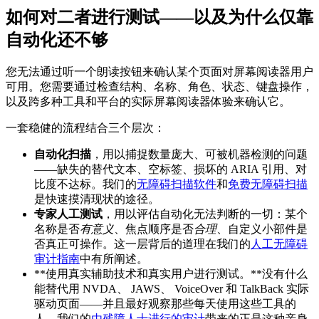
如何对二者进行测试——以及为什么仅靠
自动化还不够
您无法通过听一个朗读按钮来确认某个页面对屏幕阅读器用户
可用。您需要通过检查结构、名称、角色、状态、键盘操作，
以及跨多种工具和平台的实际屏幕阅读器体验来确认它。
一套稳健的流程结合三个层次：
自动化扫描
，用以捕捉数量庞大、可被机器检测的问题
——缺失的替代文本、空标签、损坏的 ARIA 引用、对
比度不达标。我们的
无障碍扫描软件
和
免费无障碍扫描
是快速摸清现状的途径。
专家人工测试
，用以评估自动化无法判断的一切：某个
名称是否
有意义
、焦点顺序是否
合理
、自定义小部件是
否真正可操作。这一层背后的道理在我们的
人工无障碍
审计指南
中有所阐述。
**使用真实辅助技术和真实用户进行测试。**没有什么
能替代用 NVDA、 JAWS、 VoiceOver 和 TalkBack 实际
驱动页面——并且最好观察那些每天使用这些工具的
人。我们的
由残障人士进行的审计
带来的正是这种亲身