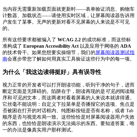
当内容无需重新加载页面就更新时——表单验证消息、购物车
计数器、加载状态——请使用实时区域，让屏幕阅读器告诉用
户发生了某事。无声的更新对看不见屏幕的人来说是不可见
的。
所有这些要求都被编入了
WCAG 2.2
的成功标准，而这些标
准构成了
European Accessibility Act
以及应用于网络的
ADA
的技术骨干。如果您想要实操细节，我们的
屏幕阅读器测试指
南
会逐步带您了解如何用真实工具验证这些行为中的每一项。
为什么「我这边读得挺好」具有误导性
视力正常的开发者可以打开朗读功能，听到干净的句子，进而
断定页面是无障碍的。陷阱在于，朗读再现的是
可见的
阅读顺
序和
可见的
文本，而这两者对看着屏幕的人来说本就讲得通。
它丝毫不能说明：自定义下拉菜单是否播报它的选项、焦点是
否被困在打开的对话框内、纯图标按钮是否有名称，或者 Tab
顺序是否与视觉布局一致。这些恰恰是对屏幕阅读器用户失效
的东西，也恰恰是朗读演示无法揭示的东西。要知道答案，唯
一的办法是像真实用户那样测试。