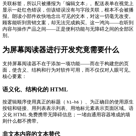
关联标签，所以只被播报为「编辑文本」。配送表单在视觉上
显示一处红色错误，但该错误没有与字段关联，根本不会被播
报。朗读小部件欢快地念出
可见的
文本，对这一切毫无改变。
顾客能听到营销文案，却无法完成购买。这一鸿沟——在听到
内容与操作产品之间——正是便利功能与无障碍之间的全部区
别。
为屏幕阅读器进行开发究竟需要什么
支持屏幕阅读器不在于添加一项功能——而在于构建您的页
面，使含义、结构和行为对软件可用，而不仅仅对人眼可见。
核心要素：
语义化、结构化的 HTML
按逻辑顺序使用真正的标题（
–
）、为正确目的使用原生
h1
h6
按钮和链接、用列表表示列表、用地标元素表示页面区域。语
义化 HTML 免费携带无障碍信息；一堵由通用容器堆成的墙
则什么都不携带。
非文本内容的文本替代