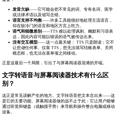
发音欠缺
——它可能会把不常见的词、专有名词、医学
或法律术语以及缩写念错。
语言支持不均衡
——许多工具能很好地处理主流语言，
却在较冷门的语言和地区方言上吃力。
语气和细微差别
——TTS 难以处理讽刺、幽默和习语表
达，因此内容可能以错误的语气被传达出来。
没有交互模型
——这一点最关键： TTS 只是朗读；它不
让您
做
任何事。仅靠 TTS，您无法填写结账表单、关闭
模态框，也无法在菜单项之间移动。
正是这最后一个局限，引出了与屏幕阅读器混淆的开端。
文字转语音与屏幕阅读器技术有什么区
别？
这正是常见误解产生的地方。文字转语音把文本念出来——这
是它的主要功能。屏幕阅读器做的远不止于此：它让用户能够
通过听觉和键盘（或触摸手势）来导航和操作整台电脑或移动
设备。