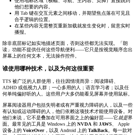
使用地标区域（横幅、导航、主内容、页脚）直接跳到
他们想要的内容。
用 Tab 键在交互元素之间移动，并期望焦点落在可见且
合乎逻辑的位置。
在某些内容无需整页重新加载就发生变化时，留意实时
播报。
除非底层标记如实地描述页面，否则这些都无法实现。「朗
读」功能不提供任何这些导航便利——它只是按视觉顺序念出
屏幕上的任何文本，无法操作控件。
谁使用哪种技术，以及为何这很重要
TTS 被广泛的人群使用，往往因情境而异：阅读障碍、
ADHD 或低视力人群；一心多用的人；语言学习者；以及任
何单纯偏好听的人。这些用户大多仍能看见屏幕并使用鼠标。
屏幕阅读器用户包括失明者或有严重视力障碍的人，以及一些
有认知或运动障碍的人，他们依赖这项技术才能使用设备。对
他们来说，它不是叠加在可用界面之上的偏好层——它
就是
界
面。最常见的工具是 Windows 上的
NVDA
和
JAWS
、 Apple
设备上的
VoiceOver
，以及 Android 上的
TalkBack
。每一款对