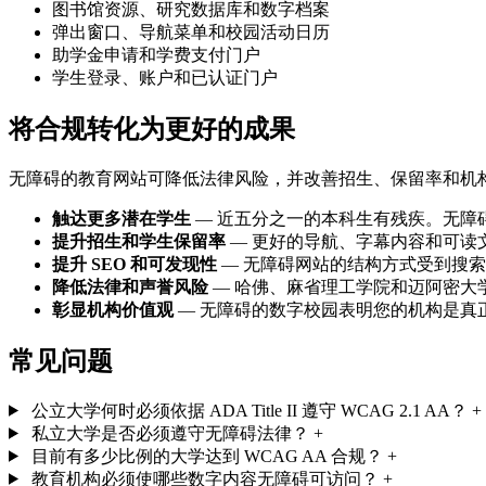
图书馆资源、研究数据库和数字档案
弹出窗口、导航菜单和校园活动日历
助学金申请和学费支付门户
学生登录、账户和已认证门户
将合规转化为更好的成果
无障碍的教育网站可降低法律风险，并改善招生、保留率和机
触达更多潜在学生
— 近五分之一的本科生有残疾。无障
提升招生和学生保留率
— 更好的导航、字幕内容和可读
提升 SEO 和可发现性
— 无障碍网站的结构方式受到搜
降低法律和声誉风险
— 哈佛、麻省理工学院和迈阿密大
彰显机构价值观
— 无障碍的数字校园表明您的机构是真
常见问题
公立大学何时必须依据 ADA Title II 遵守 WCAG 2.1 AA？
+
私立大学是否必须遵守无障碍法律？
+
目前有多少比例的大学达到 WCAG AA 合规？
+
教育机构必须使哪些数字内容无障碍可访问？
+