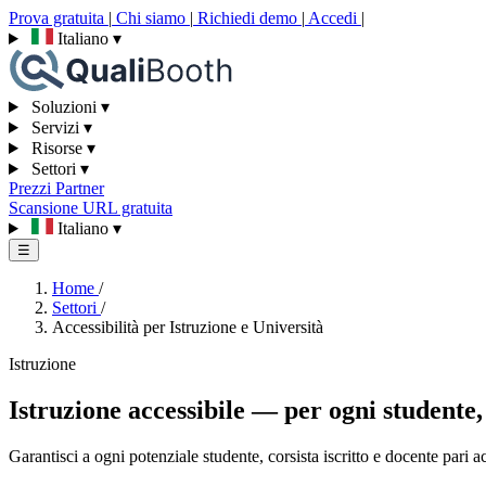
Prova gratuita
|
Chi siamo
|
Richiedi demo
|
Accedi
|
Italiano
▾
Soluzioni
▾
Servizi
▾
Risorse
▾
Settori
▾
Prezzi
Partner
Scansione URL gratuita
Italiano
▾
☰
Home
/
Settori
/
Accessibilità per Istruzione e Università
Istruzione
Istruzione accessibile — per ogni studente,
Garantisci a ogni potenziale studente, corsista iscritto e docente pari a