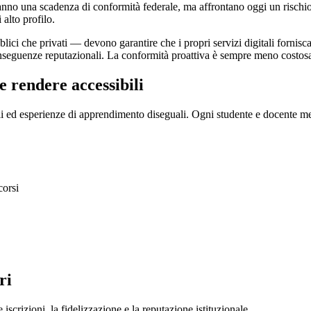
anno una scadenza di conformità federale, ma affrontano oggi un rischio 
 alto profilo.
ubblici che privati — devono garantire che i propri servizi digitali forni
conseguenze reputazionali. La conformità proattiva è sempre meno costos
ve rendere accessibili
gali ed esperienze di apprendimento diseguali. Ogni studente e docente mer
corsi
ri
 iscrizioni, la fidelizzazione e la reputazione istituzionale.