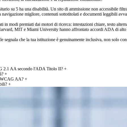
ario su 5 ha una disabilità. Un sito di ammissione non accessibile filtr
avigazione migliore, contenuti sottotitolati e documenti leggibili avvanta
ti in modi premiati dai motori di ricerca: intestazioni chiare, testo altern
arvard, MIT e Miami University hanno affrontato accordi ADA di alto pr
 segnala che la tua istituzione è genuinamente inclusiva, non solo confo
G 2.1 AA secondo l'ADA Titolo II?
+
à?
+
mità WCAG AA?
+
bili?
+