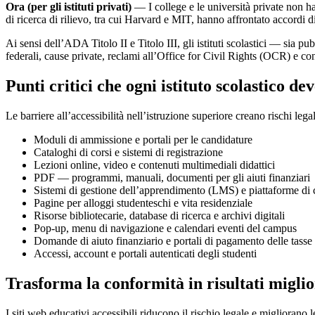
Ora (per gli istituti privati)
— I college e le università private non h
di ricerca di rilievo, tra cui Harvard e MIT, hanno affrontato accordi di
Ai sensi dell’ADA Titolo II e Titolo III, gli istituti scolastici — sia p
federali, cause private, reclami all’Office for Civil Rights (OCR) e 
Punti critici che ogni istituto scolastico de
Le barriere all’accessibilità nell’istruzione superiore creano rischi le
Moduli di ammissione e portali per le candidature
Cataloghi di corsi e sistemi di registrazione
Lezioni online, video e contenuti multimediali didattici
PDF — programmi, manuali, documenti per gli aiuti finanziari
Sistemi di gestione dell’apprendimento (LMS) e piattaforme di 
Pagine per alloggi studenteschi e vita residenziale
Risorse bibliotecarie, database di ricerca e archivi digitali
Pop-up, menu di navigazione e calendari eventi del campus
Domande di aiuto finanziario e portali di pagamento delle tasse
Accessi, account e portali autenticati degli studenti
Trasforma la conformità in risultati miglio
I siti web educativi accessibili riducono il rischio legale e migliorano le