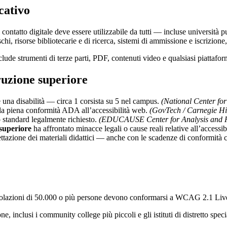
cativo
contatto digitale deve essere utilizzabile da tutti — incluse università 
hi, risorse bibliotecarie e di ricerca, sistemi di ammissione e iscrizione
clude strumenti di terze parti, PDF, contenuti video e qualsiasi piattafor
truzione superiore
 una disabilità — circa 1 corsista su 5 nel campus.
(National Center for
la piena conformità ADA all’accessibilità web.
(GovTech / Carnegie Hi
standard legalmente richiesto.
(EDUCAUSE Center for Analysis and 
 superiore
ha affrontato minacce legali o cause reali relative all’accessibi
ettazione dei materiali didattici — anche con le scadenze di conformità 
olazioni di 50.000 o più persone devono conformarsi a WCAG 2.1 Livell
, inclusi i community college più piccoli e gli istituti di distretto s