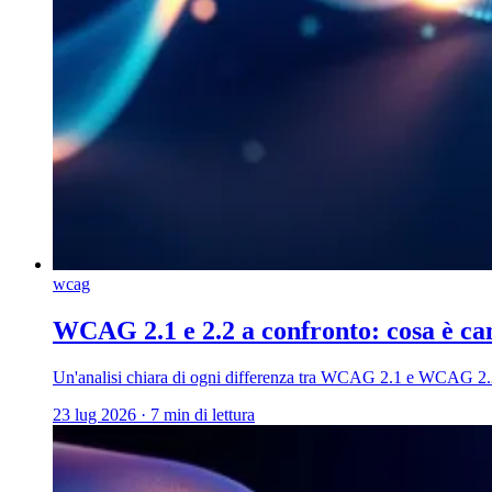
wcag
WCAG 2.1 e 2.2 a confronto: cosa è ca
Un'analisi chiara di ogni differenza tra WCAG 2.1 e WCAG 2.2 —
23 lug 2026
·
7 min di lettura