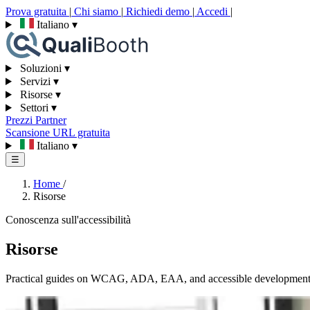
Prova gratuita
|
Chi siamo
|
Richiedi demo
|
Accedi
|
Italiano
▾
Soluzioni
▾
Servizi
▾
Risorse
▾
Settori
▾
Prezzi
Partner
Scansione URL gratuita
Italiano
▾
☰
Home
/
Risorse
Conoscenza sull'accessibilità
Risorse
Practical guides on WCAG, ADA, EAA, and accessible development