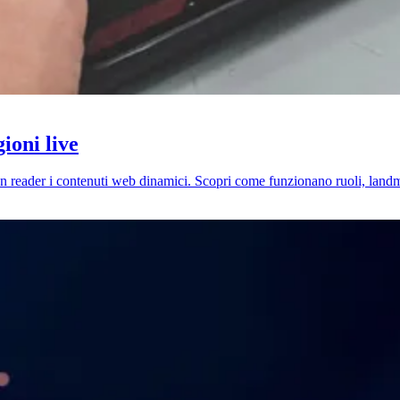
ioni live
een reader i contenuti web dinamici. Scopri come funzionano ruoli, land