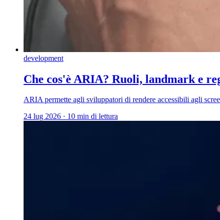
development
Che cos'è ARIA? Ruoli, landmark e reg
ARIA permette agli sviluppatori di rendere accessibili agli scr
24 lug 2026
·
10 min di lettura