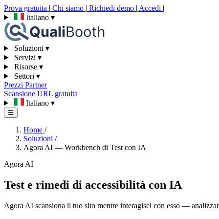
Prova gratuita
|
Chi siamo
|
Richiedi demo
|
Accedi
|
Italiano
▾
Soluzioni
▾
Servizi
▾
Risorse
▾
Settori
▾
Prezzi
Partner
Scansione URL gratuita
Italiano
▾
☰
Home
/
Soluzioni
/
Agora AI — Workbench di Test con IA
Agora AI
Test e rimedi di accessibilità con IA
Agora AI scansiona il tuo sito mentre interagisci con esso — analizzan