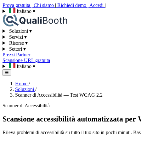
Prova gratuita
|
Chi siamo
|
Richiedi demo
|
Accedi
|
Italiano
▾
Soluzioni
▾
Servizi
▾
Risorse
▾
Settori
▾
Prezzi
Partner
Scansione URL gratuita
Italiano
▾
☰
Home
/
Soluzioni
/
Scanner di Accessibilità — Test WCAG 2.2
Scanner di Accessibilità
Scansione accessibilità automatizzata pe
Rileva problemi di accessibilità su tutto il tuo sito in pochi minuti. Ba